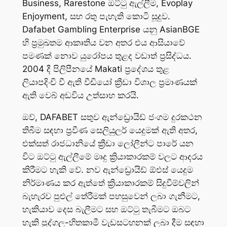
Business, Rarestone ඔට්ටු ඇල්ලීම, Evoplay
Enjoyment, සහ රතු පැහැති කොටි සූදුව.
Dafabet Gambling Enterprise යනු AsianBGE
හි ප්‍රමුඛතම ආකෘතිය වන අතර එය ආසියාවේ
පමණක් නොව යුරෝපය තුළද වඩාත් ප්‍රසිද්ධය.
2004 දී පිලිපීනයේ Makati ප්‍රදේශය තුළ
ලියාපදිංචි වී ඇති වීඩියෝ ක්‍රීඩා විශාල ප්‍රමාණයක්
ඇති වෙබ් අඩවිය උත්සාහ කරයි.
ඔව්, DAFABET සතුව ඇන්ඩ්‍රොයිඩ් ජංගම දුරකථන
තිබීම සඳහා ප්‍රවීණ සෙලියුලර් යෙදුමක් ඇති අතර,
එක්සත් රාජධානියේ ක්‍රීඩා ලෝලීන්ට පාරේ යන
විට ඔට්ටු ඇල්ලීමේ මෘදු ක්‍රියාකාරකම් වලට ආදරය
කිරීමට හැකි වේ. නව ඇන්ඩ්‍රොයිඩ් ඕඑස් යෙදුම
නිර්මාණය කර ඇත්තේ ක්‍රියාකාරකම් සිදුවීම්වලින්
බැහැරව පුළුල් තේරීමක් පහසුවෙන් ලබා ගැනීමට,
හැකියාව දෙස බැලීමට සහ ඔට්ටු තැබීමට ඔබට
හැකි පුද්ගල-හිතකාමී වැඩසටහනක් ලබා දීම සඳහා