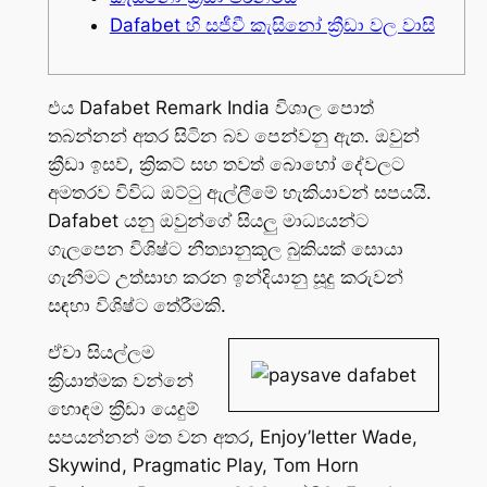
Dafabet හි සජීවී කැසිනෝ ක්‍රීඩා වල වාසි
එය Dafabet Remark India විශාල පොත්
තබන්නන් අතර සිටින බව පෙන්වනු ඇත. ඔවුන්
ක්‍රීඩා ඉසව්, ක්‍රිකට් සහ තවත් බොහෝ දේවලට
අමතරව විවිධ ඔට්ටු ඇල්ලීමේ හැකියාවන් සපයයි.
Dafabet යනු ඔවුන්ගේ සියලු මාධ්‍යයන්ට
ගැලපෙන විශිෂ්ට නීත්‍යානුකූල බුකියක් සොයා
ගැනීමට උත්සාහ කරන ඉන්දියානු සූදු කරුවන්
සඳහා විශිෂ්ට තේරීමකි.
ඒවා සියල්ලම
ක්‍රියාත්මක වන්නේ
හොඳම ක්‍රීඩා යෙදුම්
සපයන්නන් මත වන අතර, Enjoy’letter Wade,
Skywind, Pragmatic Play, Tom Horn