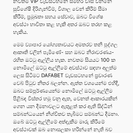
නවතම VIP වැඩසටහනේ සමහර වාසි වන්නේ
සුවිශේෂී දිරිගැන්වීම්, විශාල වෙන් කිරීම් සීමා
කිරීම්, ප්‍රමුඛතා සහය සේවාව, ඔබට විශේෂ
අවස්ථා භාවිතා කළ හැකි අතර ඔබට තරඟ කළ
හැකිය.
මෙම ව්‍යාපාර යෝග්‍යතාවයට අමතරව තනි පුද්ගල
ආකෘති වලින් පැමිණේ- සහ ඔබට නිරාවරණය-
රහිත ඔට්ටු ඇල්ලිය හැක. නවතම සියයට 100 ක
නොමිලේ ඔට්ටු ඇල්ලීමේ අවස්ථාව සඳහා අලුත්ම
ලෙස සිටීමට DAFABET වැඩසටහනේ ප්‍රචාරණ
වෙබ් පිටුව නිතර බලන්න. ඇත්ත වශයෙන්ම එහිදී,
ඔබට සම්පූර්ණයෙන්ම නොමිලේ ඔට්ටු ඇල්ලීම
පිළිබඳ විස්තර හමු වනු ඇත, වෙනත් ආකාරයකින්
ගෙන යන දීමනාවලට ඇතුළත් කර ඇති සිද්ධීන්
සම්බන්ධයෙන් නිශ්චිතව තැබීමට සම්බන්ධ දීමනා.
ඔබේ ඔට්ටු ඇල්ලීමේ අත්දැකීම මාරු කිරීමේ
අවස්ථාවක් ඔබ නොසලකා හරින්නේ නැති බව