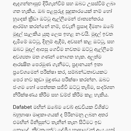
ඇදගන්නාසුළු දිරිගැන්වීම් සහ ඔබට උසස්වීම් ලබා
ගත හැකිය. ඔබ පළපුරුදු සූදුකාරයෙක් නම් හෝ
හුදෙක් ක්‍රීඩා ඔට්ටු ඇල්ලීමෙන් ජාත්‍යන්තරය
ආරම්භ කරන්නේ නම්, එවැනි ප්‍රසාද දීමනා ඔබේ
මුදල් සැලකිය යුතු ලෙස ඉහළ නංවයි. මුදල් ඉවත
දැමීමේ ඔට්ටු, දිනුම් ඇදීම්, අවසන් කළ ඔට්ටු, සහ
ඔබට මුදල් ආපසු ගෙවීම නවතම ඔට්ටු ඇල්ලීමේ
අවශ්‍යතා මත ගණන් නොගත හැක. අලුත්ම
ආරක්‍ෂිත පෙරමුණ ගැනීමට, ප්‍රදානයන් ඉතා
ප්‍රවේශමෙන් පරීක්ෂා කර, සම්බන්ධතාවයකට
පෙර නව කුඩා මුද්‍රණය පරීක්ෂා කරන්න. ඔබට
ජංගම හෝ පෙත්තක සජීවී ඔට්ටු තැබීම, සංදර්ශන
නිරීක්ෂණය කිරීම සහ ඩම්ප් කිරීම කළ හැකිය.
Dafabet මඟින් ඔබේම වෙබ් අඩවියක විශිෂ්ට
බහුභාෂා මෘදුකාංගයක් ද පිරිනමනු ලබන අතර
එමඟින් මිනිසුන්ට තැනින් තැන සිටීමට ඉඩ
නොදේ. ක්‍රීඩකයන්ට දේශීය භාෂාවෙන් ඇය හෝ