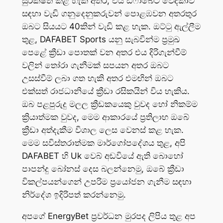
සුරක්ෂිත කළ හැකි අතර, එය ඩෆාබෙට් වේදිකාව
සඳහා වැඩි ගනුදෙනුකරුවන් පොළඹවන අතරතුර
ඔබට සියයට 40කින් වැඩි කළ හැක. ඔට්ටු ඇල්ලීම
තුළ, DAFABET Sports යනු සැබවින්ම ප්‍රමුඛ
පෙළේ ක්‍රීඩා පොතක් වන අතර එය දිරිගැන්වීම්
වලින් තෝරා ගැනීමක් සපයන අතර ඔබට
උසස්වීම් ලබා ගත හැකි අතර එමඟින් ඔබට
එක්සත් රාජධානියේ ක්‍රීඩා රසිකයින් විය හැකිය.
ඔබ පළපුරුදු මලල ක්‍රීඩකයෙකු වුවද හෝ නිකම්ම
ක්‍රියාත්මක වුවද, මෙම ආකාරයේ ප්‍රතිලාභ ඔබේ
ක්‍රීඩා අත්දැකීම විශාල ලෙස වෙනස් කළ හැක.
මෙම සවිස්තරාත්මක මාර්ගෝපදේශය තුළ, අපි
DAFABET හි Uk වෙබ් අඩවියේ ඇති බොහෝ
පාපන්දු බෝනස් දෙස බලන්නෙමු, ඔබේ ක්‍රීඩා
විකල්පයන්ගෙන් උපරිම ප්‍රයෝජන ගැනීම සඳහා
නිර්දේශ ඉදිරිපත් කරන්නෙමු.
අපගේ EnergyBet ප්‍රවර්ධන මුරපද ලිපිය තුළ අප