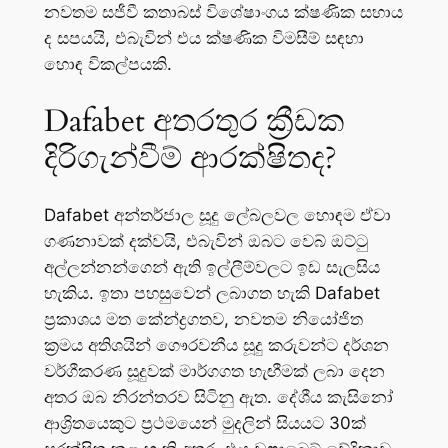
නවතම සජීවී කතාබස් විශේෂාංගය ක්ෂණික සහාය
ද සපයයි, එබැවින් එය ක්ෂණික විමසීම් සඳහා
හොඳ විකල්පයකි.
Dafabet අතරතුර ක්‍රීඩක
දිරිගැන්වීම් ආරක්ෂිතද?
Dafabet අන්තර්ජාල සූදු ලේබලවල හොඳම ඒවා
ගණනාවක් දක්වයි, එබැවින් ඔබට වෙබ් ඔට්ටු
අල්ලන්නන්ගෙන් ඇති ඉල්ලීම්වලට ඉඩ සැලසිය
හැකිය. ඉතා පහසුවෙන් ලබාගත හැකි Dafabet
ප්‍රකාශය මත කේන්ද්‍රගතව, නවතම නියෝජිත
ක්‍රමය අතිශයින් ගෞරවනීය සූදු කරුවන්ට දර්ශන
වර්ගීකරණ සූදුවක් මාර්ගගත හැඟීමක් ලබා දෙන
අතර ඔබ නිරන්තරව සිටිනු ඇත. දේශීය කැසිනෝ
ආශ්‍රිතයෙකුට ප්‍රථමයෙන් මුදලින් සියයට 30ක්