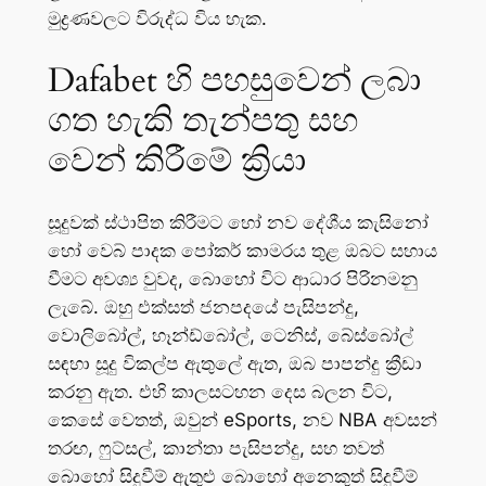
මුද්‍රණවලට විරුද්ධ විය හැක.
Dafabet හි පහසුවෙන් ලබා
ගත හැකි තැන්පතු සහ
වෙන් කිරීමේ ක්‍රියා
සූදුවක් ස්ථාපිත කිරීමට හෝ නව දේශීය කැසිනෝ
හෝ වෙබ් පාදක පෝකර් කාමරය තුළ ඔබට සහාය
වීමට අවශ්‍ය වුවද, බොහෝ විට ආධාර පිරිනමනු
ලැබේ. ඔහු එක්සත් ජනපදයේ පැසිපන්දු,
වොලිබෝල්, හෑන්ඩ්බෝල්, ටෙනිස්, බේස්බෝල්
සඳහා සූදු විකල්ප ඇතුලේ ඇත, ඔබ පාපන්දු ක්‍රීඩා
කරනු ඇත. එහි කාලසටහන දෙස බලන විට,
කෙසේ වෙතත්, ඔවුන් eSports, නව NBA අවසන්
තරඟ, ෆුට්සල්, කාන්තා පැසිපන්දු, සහ තවත්
බොහෝ සිදුවීම් ඇතුළු බොහෝ අනෙකුත් සිදුවීම්