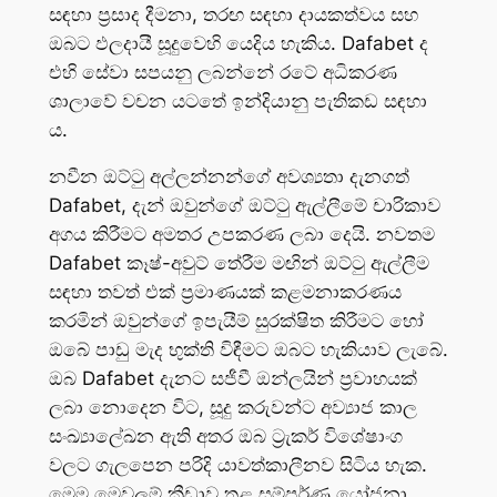
සඳහා ප්‍රසාද දීමනා, තරඟ සඳහා දායකත්වය සහ
ඔබට ඵලදායී සූදුවෙහි යෙදිය හැකිය. Dafabet ද
එහි සේවා සපයනු ලබන්නේ රටේ අධිකරණ
ශාලාවේ වචන යටතේ ඉන්දියානු පැතිකඩ සඳහා
ය.
නවීන ඔට්ටු අල්ලන්නන්ගේ අවශ්‍යතා දැනගත්
Dafabet, දැන් ඔවුන්ගේ ඔට්ටු ඇල්ලීමේ චාරිකාව
අගය කිරීමට අමතර උපකරණ ලබා දෙයි. නවතම
Dafabet කෑෂ්-අවුට් තේරීම මඟින් ඔට්ටු ඇල්ලීම
සඳහා තවත් එක් ප්‍රමාණයක් කළමනාකරණය
කරමින් ඔවුන්ගේ ඉපැයීම් සුරක්ෂිත කිරීමට හෝ
ඔබේ පාඩු මැද භුක්ති විඳීමට ඔබට හැකියාව ලැබේ.
ඔබ Dafabet දැනට සජීවී ඔන්ලයින් ප්‍රවාහයක්
ලබා නොදෙන විට, සූදු කරුවන්ට අව්‍යාජ කාල
සංඛ්‍යාලේඛන ඇති අතර ඔබ ට්‍රැකර් විශේෂාංග
වලට ගැලපෙන පරිදි යාවත්කාලීනව සිටිය හැක.
මෙම මෙවලම් ක්‍රීඩාව තුළ සම්පූර්ණ යෝජනා