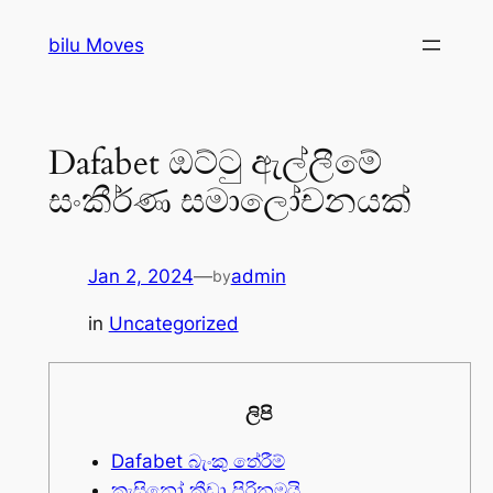
Skip
bilu Moves
to
content
Dafabet ඔට්ටු ඇල්ලීමේ
සංකීර්ණ සමාලෝචනයක්
Jan 2, 2024
—
admin
by
in
Uncategorized
ලිපි
Dafabet බැංකු තේරීම්
කැසිනෝ ක්‍රීඩා පිරිනමයි