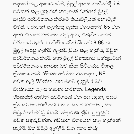
සඳහන් කළ ආකාරයටම, මුදල් ආපසු ගැනීමේදී ඔබ
සටහන් කළ යුතු එක් කරුණක් වන්නේ මුදල්
සෘජුව පරිවර්තනය කිරීමේ ක්‍රියාවලියක් නොමැති
වීමයි. බොහෝ තැන්පතු ඇත්ත වශයෙන්ම 65 වන
අතර එය වෙනස් නොවනු ඇත, එබැවින් මෙම
වර්ගයේ තැන්පතු කිහිපයකින් සියයට 8.88 ක
මුදල් ආපසු ගැනීම අලුත්වැඩියා කළ හැකිය, ඔවුන්
පරිවර්තනය කිරීම හෝ මුදල් චින්තනය හේතුවෙන්
පරිවර්තනය නොවන බව කියා සිටියේය. විශාල
ක්‍රියාකාරකම් රසිකයෙක් වන අය සඳහා, NFL
වෙත ඇලී සිටින්න, සහ ඔබේ දැනුම ඔබට
වාසිදායක ලෙස භාවිතා කරන්න. Legends
රසිකයින් අතරින් ප්‍රවර්ගයක් වන අය සඳහා, පසුව
ක්‍රීඩාව කෙරෙහි අවධානය යොමු කරන්න, සහ
ඔවුන්ගේ ඔට්ටු ඔබේ සම්පූර්ණ ක්‍රීඩා පුහුණුව
වෙත පතුරුවන්න. අවසාන වශයෙන් කළ හැක්කේ
හැඟීම් මත ඔට්ටු ඇල්ලීම වන අතර කිසිදු