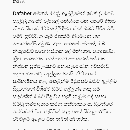
තිබේ.
Dafabet මෙන්ම ඔට්ටු ඇල්ලීමෙන් ඉවත් වූ ඔබේ
පළමු දිනයේම රුපියල් පන්සියය වන අතරේ නිතර
නිතර සියයට 100ක දිරි දීමනාවක් ඔබට පිරිනමයි.
මෙම ප්‍රවර්ධන සෑම එකක්ම නියමයන් සහ
කොන්දේසි අමුණා ඇත, කෙසේ වෙතත්, ඔබ
නිසැකවම විනෝදජනක දේ මන්දගාමී නොකරයි.
ක්‍රීඩා සකසන්න යන්නෙන් ඇඟවෙන්නේ ඔබ
නිශ්චිත ප්‍රතිඵලයකට නොපැමිණෙන අවස්ථාව
සඳහා ඔබ ඔට්ටු අල්ලන බවයි. ගිහියාගේ
පාරිභාෂිතය තුළ, කෙළින්ම පිටුපසට ඔට්ටු ඇල්ලීම
සිදුවන්නේ විශිෂ්ට ඔට්ටු අල්ලන්නෙකු යම්
සතුටකින් ඔබට සිදු විය හැකි නැවුම් දේ සඳහා
ඔට්ටු නිෂ්පාදනය කරන තත්වයකට ය. ඔවුන්ගේ
සේවාවන් චීන පැසිෆික් කලාපයේ සිට යුරෝපීය
රටවලට අලෙවි වන නමුත් සමහරක්.