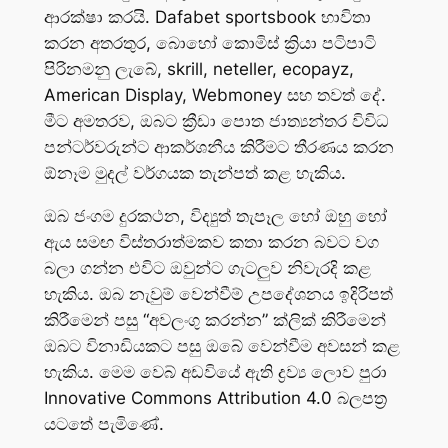
ආරක්ෂා කරයි. Dafabet sportsbook භාවිතා
කරන අතරතුර, බොහෝ කොමිස් ක්‍රියා පටිපාටි
පිරිනමනු ලැබේ, skrill, neteller, ecopayz,
American Display, Webmoney සහ තවත් දේ.
මීට අමතරව, ඔබට ක්‍රීඩා පොත ජාත්‍යන්තර විවිධ
පන්ටර්වරුන්ට ආකර්ශනීය කිරීමට තීරණය කරන
ඕනෑම මුදල් වර්ගයක තැන්පත් කළ හැකිය.
ඔබ ජංගම දුරකථන, විද්‍යුත් තැපෑල හෝ ඔහු හෝ
ඇය සමඟ විස්තරාත්මකව කතා කරන බවට වග
බලා ගන්න එවිට ඔවුන්ට ගැටලුව නිවැරදි කළ
හැකිය. ඔබ නැවුම් වෙන්වීම් උපදේශනය ඉදිරිපත්
කිරීමෙන් පසු “අවලංගු කරන්න” ක්ලික් කිරීමෙන්
ඔබට විනාඩියකට පසු ඔබේ වෙන්වීම අවසන් කළ
හැකිය. මෙම වෙබ් අඩවියේ ඇති ද්‍රව්‍ය ලොව පුරා
Innovative Commons Attribution 4.0 බලපත්‍ර
යටතේ පැමිණේ.