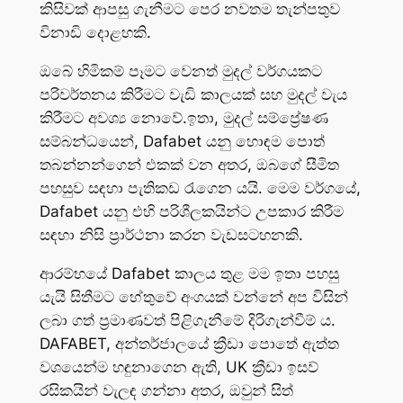
කිසිවක් ආපසු ගැනීමට පෙර නවතම තැන්පතුව
විනාඩි දොළහකි.
ඔබේ හිමිකම් පෑමට වෙනත් මුදල් වර්ගයකට
පරිවර්තනය කිරීමට වැඩි කාලයක් සහ මුදල් වැය
කිරීමට අවශ්‍ය නොවේ.ඉතා, මුදල් සම්ප්‍රේෂණ
සම්බන්ධයෙන්, Dafabet යනු හොඳම පොත්
තබන්නන්ගෙන් එකක් වන අතර, ඔබගේ සීමිත
පහසුව සඳහා පැතිකඩ රැගෙන යයි. මෙම වර්ගයේ,
Dafabet යනු එහි පරිශීලකයින්ට උපකාර කිරීම
සඳහා නිසි ප්‍රාර්ථනා කරන වැඩසටහනකි.
ආරම්භයේ Dafabet කාලය තුළ මම ඉතා පහසු
යැයි සිතීමට හේතුවේ අංගයක් වන්නේ අප විසින්
ලබා ගත් ප්‍රමාණවත් පිළිගැනීමේ දිරිගැන්වීම් ය.
DAFABET, අන්තර්ජාලයේ ක්‍රීඩා පොතේ ඇත්ත
වශයෙන්ම හඳුනාගෙන ඇති, UK ක්‍රීඩා ඉසව්
රසිකයින් වැලඳ ගන්නා අතර, ඔවුන් සිත්