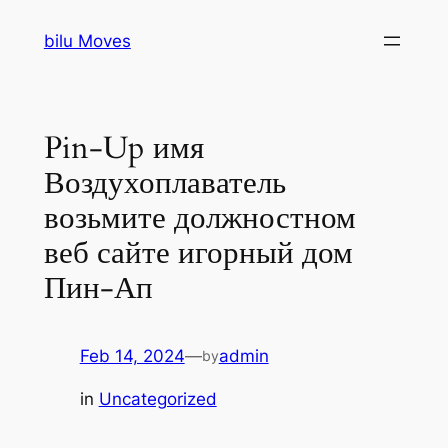
Skip
bilu Moves
to
content
Pin-Up имя
Воздухоплаватель
возьмите должностном
веб сайте игорный дом
Пин-Ап
Feb 14, 2024
—
admin
by
in
Uncategorized