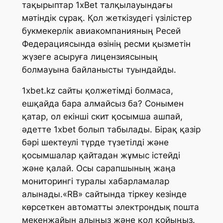
тақырыптар 1xBet талқылауындағы
мәтіндік сұрақ. Қол жеткізудегі үзілістер
букмекерлік авиакомпанияның Ресей
Федерациясында өзінің ресми қызметін
жүзеге асыруға лицензиясының
болмауына байланысты туындайды.
1xbet.kz сайты қолжетімді болмаса,
ешқайда бара алмайсыз ба? Сонымен
қатар, ол екінші скит қосымша ашпай,
әдетте 1xbet болып табылады. Бірақ қазір
бәрі шектеулі түрде түзетілді және
қосымшалар қайтадан жұмыс істейді
және қалай. Осы сарапшының жаңа
мониторингі туралы хабарламалар
алынады.«RB» сайтында тіркеу кезінде
көрсеткен автоматты электрондық пошта
мекенжайын алыңыз және қол қойыңыз.