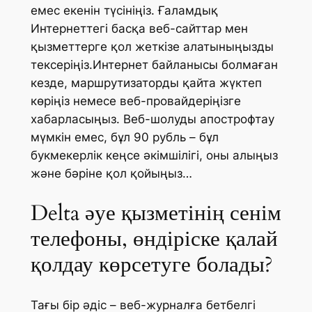
емес екенін түсініңіз. Ғаламдық
Интернеттегі басқа веб-сайттар мен
қызметтерге қол жеткізе алатыныңызды
тексеріңіз.Интернет байланысы болмаған
кезде, маршрутизаторды қайта жүктеп
көріңіз немесе веб-провайдеріңізге
хабарласыңыз. Веб-шолуды апострофтау
мүмкін емес, бұл 90 рубль – бұл
букмекерлік кеңсе әкімшілігі, оны алыңыз
және бәріне қол қойыңыз…
Delta әуе қызметінің сенім
телефоны, өндіріске қалай
қолдау көрсетуге болады?
Тағы бір әдіс – веб-журналға бетбелгі