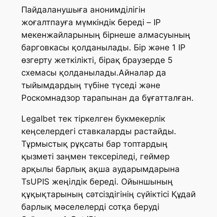
Пайдаланушыға анонимділігін
жоғалтпауға мүмкіндік береді – IP
мекенжайларының бірнеше алмасуының
барговкасы қолданылады. Бір және 1 IP
өзгерту жеткілікті, бірақ браузерде 5
схемасы қолданылады.Айналар да
тыйымдардың түбіне түседі және
Роскомнадзор тарапынан да бұғатталған.
Legalbet тек тіркелген букмекерлік
кеңселердегі ставкаларды растайды.
Тұрмыстық рұқсаты бар топтардың
қызметі заңмен тексеріледі, геймер
арқылы барлық ақша аударымдарына
TsUPIS жеңілдік береді. Ойыншының
құқықтарының сәтсіздігінің сүйіктісі Құдай
барлық мәселелерді сотқа беруді