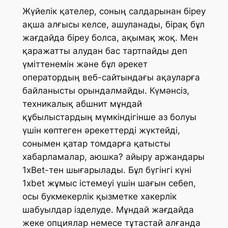
Жүйелік қателер, соның салдарынан біреу
ақша алғысы келсе, ашуланады, бірақ бұл
жағдайда біреу болса, ақымақ жоқ. Мен
қаражатты алудан бас тартпайды деп
үміттенемін және бұл әрекет
оператордың веб-сайтындағы ақауларға
байланысты орындалмайды. Күмәнсіз,
техникалық абшнит мұндай
құбылыстардың мүмкіндігінше аз болуы
үшін көптеген әрекеттерді жүктейді,
сонымен қатар томдарға қатысты
хабарламалар, аюшка? айыру аржандары
1xBet-тен шығарылады. Бұл бүгінгі күні
1xbet жұмыс істемеуі үшін шағын себеп,
осы букмекерлік қызметке хакерлік
шабуылдар ізделуде. Мұндай жағдайда
жеке опциялар немесе тұтастай алғанда