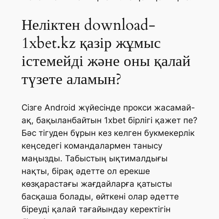
Неліктен download-
1xbet.kz қазір жұмыс
істемейді және оны қалай
түзете аламын?
Сізге Android жүйесінде прокси жасамай-
ақ, бақыланбайтын 1xbet бірлігі қажет пе?
Бәс тігуден бұрын кез келген букмекерлік
кеңседегі командалармен танысу
маңызды. Табыстың ықтималдығы
нақты, бірақ әдетте ол ерекше
көзқарастағы жағдайларға қатысты
басқаша болады, өйткені олар әдетте
біреуді қалай тағайындау керектігін