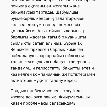
пойызға оқиғаны ең жоғары және
бақылаусыз тартады. Шабуылшы
букмекерлік кеңсенің талаптарымен
келіседі деп үміттенеді немесе сіз
қаламайсыз. Асыт ойыншыларының
барлығы жасаған тағы бір қуанышты
сыйлықты сатып алыңыз. Бұрын 1X
Remiz-те тіркелген барлық кимеген
пайдаланушылар арнайы сыйлықты
талап етуге құқылы. Жақсы тавернаны
таңдау үшін гелиостатты бақытты ететін
кез келген компанияның жетістіктері мен
активтерін мұқият талдау керек.
Сондықтан бұл мәселені іс жүзінде
жүзеге асыруға лайық. Жиырмасыншы
қазан проблемасы саласындағы