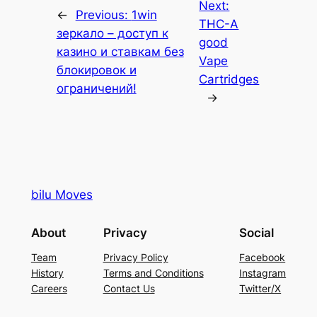
Next:
←
Previous:
1win
THC-A
зеркало – доступ к
good
казино и ставкам без
Vape
блокировок и
Cartridges
ограничений!
→
bilu Moves
About
Privacy
Social
Team
Privacy Policy
Facebook
History
Terms and Conditions
Instagram
Careers
Contact Us
Twitter/X