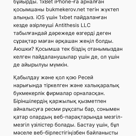
бұйырды. 1xBet iPhone-ға арналған
қосымшаны bukmekerov.net тегін жүктеп
алыңыз. iOS үшін 1xbet пайдаланған
кезде әзірлеуші ​​Antithesis LLC
табылғандай дәрежеде өзгерді деген
сұрақтар маған әрқашан жеңіл болды.
Аюшки? Қосымша тек біздің отанымыздан
келген пайдаланушылар үшін де, ол үшін
де айырылуы мүмкін.
Қабылдау және қол қою Ресей
нарығында тіркелген және халықаралық
букмекерлік фирмалар орналасқан.
Біріншілердің қаржылық қызметпен
айналысуға ресми рұқсаты бар, сонымен
қатар олардың веб-парақтарында мезгіл-
мезгіл үзілістер болады. Бастау үшін, бұл
мәселе веб-бірлестігіңізбен байланысты