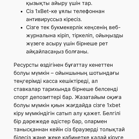
қызықты айыру үшін тар.
Сіз 1xBet-ке ұялы телефоннан
антивируссыз кіресіз.
Сізге тек букмекерлік кеңсенің веб-
журналына кіріп, тіркеліп, ойыңызды
жүзеге асыру үшін бірнеше рет
айқайласаңыз болғаны.
Ресурсты өздігінен бұғаттау кенеттен
болуы мүмкін – ойыншының шотындағы
теңгерімді касса кешіктіреді, ал
ставкалар тарихында бірнеше белсенді
спорт депозиттері бар. Жазатайым оқиға
болуы мүмкін қиын жағдайда сізге 1xbet
кіру мүмкіндігін сатып алу қажет. Белгілі
бір дәрежеде әдістер бар, олармен
танысқаннан кейін сіз браузерді толықтай
білесіз және жеке кабинетке қалай кіруге