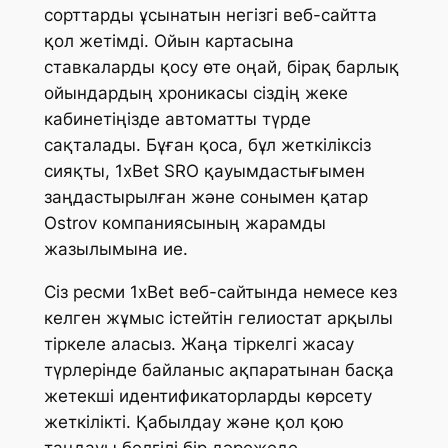
сорттарды ұсынатын негізгі веб-сайтта
қол жетімді. Ойын картасына
ставкаларды қосу өте оңай, бірақ барлық
ойындардың хроникасы сіздің жеке
кабинетіңізде автоматты түрде
сақталады. Бұған қоса, бұл жеткіліксіз
сияқты, 1xBet SRO қауымдастығымен
заңдастырылған және сонымен қатар
Ostrov компаниясының жарамды
жазылымына ие.
Сіз ресми 1xBet веб-сайтында немесе кез
келген жұмыс істейтін гелиостат арқылы
тіркеле аласыз. Жаңа тіркелгі жасау
түрлерінде байланыс ақпаратынан басқа
жетекші идентификаторларды көрсету
жеткілікті. Қабылдау және қол қою