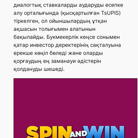
диалогтық ставкаларды аударуды есепке
алу орталығында (қысқартылған TsUPIS)
тіркелген, ол ойыншылардың ұтқан
ақшасын толығымен алатынын
бақылайды.
Букмекерлік кеңсе сонымен
қатар инвестор деректерінің сақталуына
ерекше көңіл бөледі және оларды
қорғаудың ең заманауи әдістерін
қолдануды шешеді.