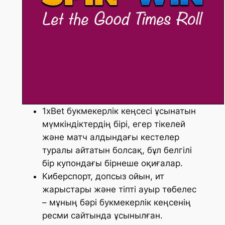
1xBet букмекерлік кеңсесі ұсынатын
мүмкіндіктердің бірі, егер тікелей
және матч алдындағы кестелер
туралы айтатын болсақ, бұл белгілі
бір купондағы бірнеше оқиғалар.
Киберспорт, допсыз ойын, ит
жарыстары және тіпті ауыр төбелес
– мұның бәрі букмекерлік кеңсенің
ресми сайтында ұсынылған.