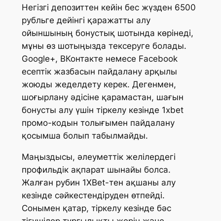
Негізгі депозиттен кейін бес жүзден 6500
рубльге дейінгі қаражатты алу
ойыншының бонустық шотында көрінеді,
мұны өз шотыңызда тексеруге болады.
Google+, ВКонтакте немесе Facebook
есептік жазбасын пайдалану арқылы
жоюды жеделдету керек. Дегенмен,
шоғырлану әдісіне қарамастан, шағын
бонусты алу үшін тіркелу кезінде 1xbet
промо-кодын толығымен пайдалану
қосымша болып табылмайды.
Маңыздысы, әлеуметтік желілердегі
профильдік ақпарат шынайы болса.
Жалған рубин 1XBet-тен ақшаны алу
кезінде сәйкестендіруден өтпейді.
Сонымен қатар, тіркелу кезінде бәс