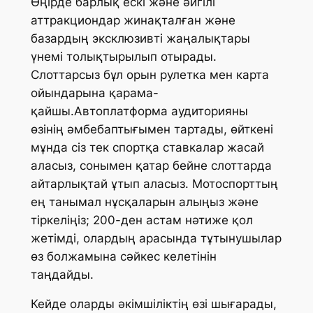
Өңірде барлық ескі және әйгілі
аттракциондар жинақталған және
базардың эксклюзивті жаңалықтары
үнемі толықтырылып отырады.
Слоттарсыз бұл орын рулетка мен карта
ойындарына қарама-
қайшы.Автоплатформа аудиторияны
өзінің әмбебаптығымен тартады, өйткені
мұнда сіз тек спортқа ставкалар жасай
аласыз, сонымен қатар бейне слоттарда
айтарлықтай ұтып аласыз. Мотоспорттың
ең танымал нұсқаларын алыңыз және
тіркеліңіз; 200-ден астам нәтиже қол
жетімді, олардың арасында тұтынушылар
өз болжамына сәйкес келетінін
таңдайды.
Кейде оларды әкімшіліктің өзі шығарады,