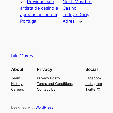
←
Previous:
site
Next:
Mostbet
artista de casino e
Casino
apostas online em
Türkiye: Giriş
Portugal
Adresi
→
bilu Moves
About
Privacy
Social
Team
Privacy Policy
Facebook
History
Terms and Conditions
Instagram
Careers
Contact Us
Twitter/X
Designed with
WordPress