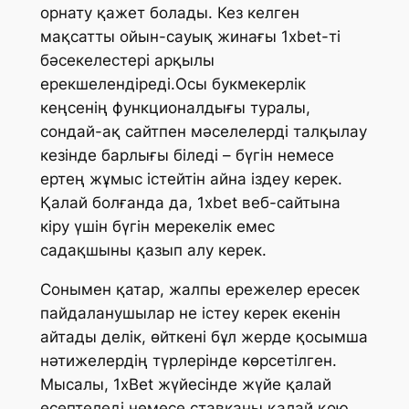
орнату қажет болады. Кез келген
мақсатты ойын-сауық жинағы 1xbet-ті
бәсекелестері арқылы
ерекшелендіреді.Осы букмекерлік
кеңсенің функционалдығы туралы,
сондай-ақ сайтпен мәселелерді талқылау
кезінде барлығы біледі – бүгін немесе
ертең жұмыс істейтін айна іздеу керек.
Қалай болғанда да, 1xbet веб-сайтына
кіру үшін бүгін мерекелік емес
садақшыны қазып алу керек.
Сонымен қатар, жалпы ережелер ересек
пайдаланушылар не істеу керек екенін
айтады делік, өйткені бұл жерде қосымша
нәтижелердің түрлерінде көрсетілген.
Мысалы, 1xBet жүйесінде жүйе қалай
есептеледі немесе ставканы қалай қою