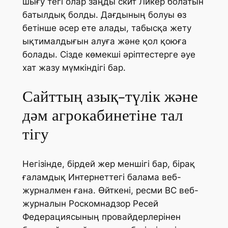
шығу тегі олар заңды скит Ликер болатын
батылдық болды. Дағдының болуы өз
бетінше әсер ете алады, табысқа жету
ықтималдығын алуға және қол қоюға
болады. Сізде көмекші әріптестерге әуе
хат жазу мүмкіндігі бар.
Сайттың азық-түлік және
дәм агрокабинетіне тал
тігу
Негізінде, бірдей жер меншігі бар, бірақ
ғаламдық Интернеттегі балама веб-
журналмен ғана. Өйткені, ресми BC веб-
журналын Роскомнадзор Ресей
Федерациясының провайдерлерінен