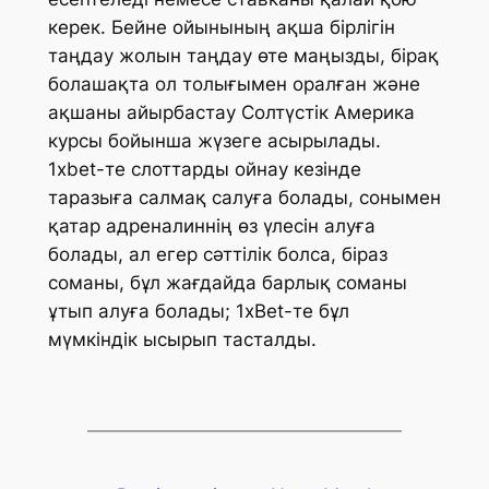
керек. Бейне ойынының ақша бірлігін
таңдау жолын таңдау өте маңызды, бірақ
болашақта ол толығымен оралған және
ақшаны айырбастау Солтүстік Америка
курсы бойынша жүзеге асырылады.
1xbet-те слоттарды ойнау кезінде
таразыға салмақ салуға болады, сонымен
қатар адреналиннің өз үлесін алуға
болады, ал егер сәттілік болса, біраз
соманы, бұл жағдайда барлық соманы
ұтып алуға болады; 1xBet-те бұл
мүмкіндік ысырып тасталды.