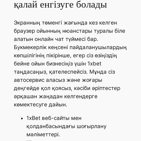
қалай енгізуге болады
Экранның төменгі жағында кез келген
браузер ойынның нюанстары туралы біле
алатын онлайн чат түймесі бар.
Букмекерлік кеңсені пайдаланушылардың
көпшілігінің пікірінше, егер сіз өзіңіздің
бейне ойын бизнесіңіз үшін 1xbet
таңдасаңыз, қателеспейсіз. Мұнда сіз
автосервис аласыз және жоғары
деңгейде қол қоясыз, кәсіби әріптестер
әрқашан жаңадан келгендерге
көмектесуге дайын.
1xBet веб-сайты мен
қолданбасындағы шоғырлану
мәліметтері.