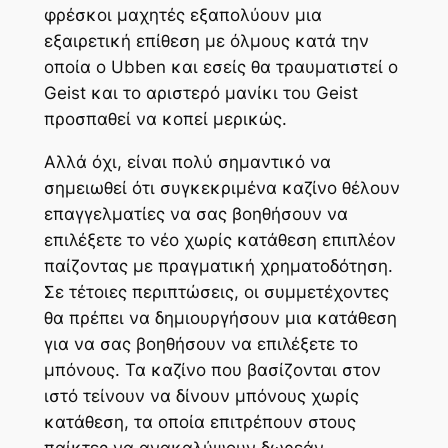
φρέσκοι μαχητές εξαπολύουν μια
εξαιρετική επίθεση με όλμους κατά την
οποία ο Ubben και εσείς θα τραυματιστεί ο
Geist και το αριστερό μανίκι του Geist
προσπαθεί να κοπεί μερικώς.
Αλλά όχι, είναι πολύ σημαντικό να
σημειωθεί ότι συγκεκριμένα καζίνο θέλουν
επαγγελματίες να σας βοηθήσουν να
επιλέξετε το νέο χωρίς κατάθεση επιπλέον
παίζοντας με πραγματική χρηματοδότηση.
Σε τέτοιες περιπτώσεις, οι συμμετέχοντες
θα πρέπει να δημιουργήσουν μια κατάθεση
για να σας βοηθήσουν να επιλέξετε το
μπόνους. Τα καζίνο που βασίζονται στον
ιστό τείνουν να δίνουν μπόνους χωρίς
κατάθεση, τα οποία επιτρέπουν στους
παίκτες να ανακαλύψουν δωρεάν