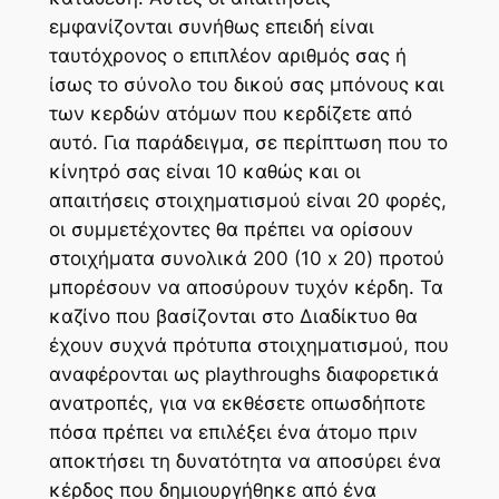
εμφανίζονται συνήθως επειδή είναι
ταυτόχρονος ο επιπλέον αριθμός σας ή
ίσως το σύνολο του δικού σας μπόνους και
των κερδών ατόμων που κερδίζετε από
αυτό. Για παράδειγμα, σε περίπτωση που το
κίνητρό σας είναι 10 καθώς και οι
απαιτήσεις στοιχηματισμού είναι 20 φορές,
οι συμμετέχοντες θα πρέπει να ορίσουν
στοιχήματα συνολικά 200 (10 x 20) προτού
μπορέσουν να αποσύρουν τυχόν κέρδη. Τα
καζίνο που βασίζονται στο Διαδίκτυο θα
έχουν συχνά πρότυπα στοιχηματισμού, που
αναφέρονται ως playthroughs διαφορετικά
ανατροπές, για να εκθέσετε οπωσδήποτε
πόσα πρέπει να επιλέξει ένα άτομο πριν
αποκτήσει τη δυνατότητα να αποσύρει ένα
κέρδος που δημιουργήθηκε από ένα