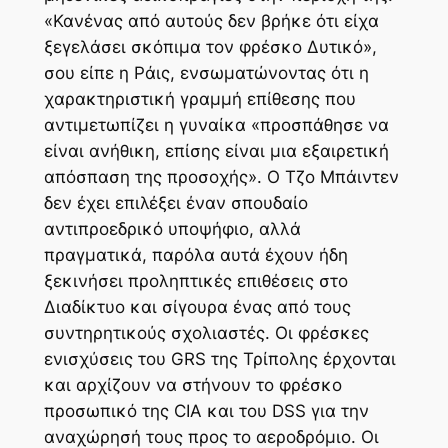
«Κανένας από αυτούς δεν βρήκε ότι είχα
ξεγελάσει σκόπιμα τον φρέσκο ​​Δυτικό»,
σου είπε η Ράις, ενσωματώνοντας ότι η
χαρακτηριστική γραμμή επίθεσης που
αντιμετωπίζει η γυναίκα «προσπάθησε να
είναι ανήθικη, επίσης είναι μια εξαιρετική
απόσπαση της προσοχής». Ο Τζο Μπάιντεν
δεν έχει επιλέξει έναν σπουδαίο
αντιπροεδρικό υποψήφιο, αλλά
πραγματικά, παρόλα αυτά έχουν ήδη
ξεκινήσει προληπτικές επιθέσεις στο
Διαδίκτυο και σίγουρα ένας από τους
συντηρητικούς σχολιαστές. Οι φρέσκες
ενισχύσεις του GRS της Τρίπολης έρχονται
και αρχίζουν να στήνουν το φρέσκο ​​
προσωπικό της CIA και του DSS για την
αναχώρησή τους προς το αεροδρόμιο. Οι