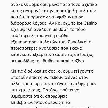
ανακαλύψαμε ορισμένα παράπονα σχετικά
με τις αναμονές στην υποστήριξη πελατών,
που θα μπορούσαν να οφείλονται σε
διάφορους λόγους. Αν και όχι, το Ice Casino
είχε υψηλή ανάλυση με βάση το πόσο
καλύτερα λειτουργεί η ομάδα
εξυπηρέτησης πελατών του. Συνολικά, οι
περισσότερες αναλύσεις που έκανα
επαίνεσαν εξαιρετικά αυτές τις υπέροχες
ιστοσελίδες του διαδικτυακού καζίνο.
Με τις διαδικασίες σας, οι συμμετέχοντες
μπορούν επίσης να τεθούν ο ένας στον
άλλο και μπορείτε να κάνετε ανάληψη των
μετρητών τους. Ωστόσο, πρέπει να
θυμόμαστε ότι οι απορρίψεις
επιβεβαιώνονται αμέσως ή θα