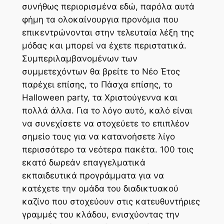
συνήθως περιορισμένα εδώ, παρόλα αυτά
φήμη τα ολοκαίνουργια προνόμια που
επικεντρώνονται στην τελευταία λέξη της
μόδας και μπορεί να έχετε περιστατικά.
Συμπεριλαμβανομένων των
συμμετεχόντων θα βρείτε το Νέο Έτος
παρέχει επίσης, το Πάσχα επίσης, το
Halloween party, τα Χριστούγεννα και
πολλά άλλα. Για το λόγο αυτό, καλό είναι
να συνεχίσετε να στοχεύετε το επιπλέον
σημείο τους για να κατανοήσετε λίγο
περισσότερο τα νεότερα πακέτα. 100 τοις
εκατό δωρεάν επαγγελματικά
εκπαιδευτικά προγράμματα για να
κατέχετε την ομάδα του διαδικτυακού
καζίνο που στοχεύουν στις κατευθυντήριες
γραμμές του κλάδου, ενισχύοντας την