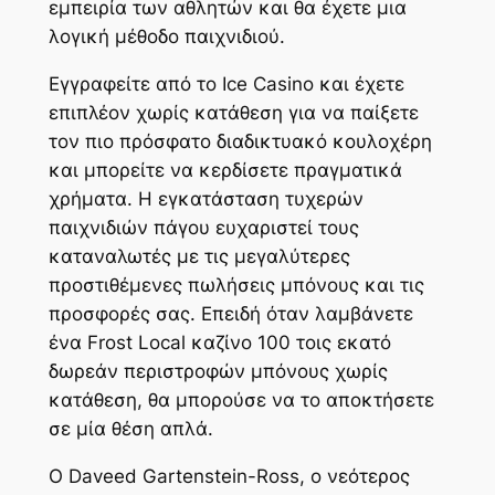
εμπειρία των αθλητών και θα έχετε μια
λογική μέθοδο παιχνιδιού.
Εγγραφείτε από το Ice Casino και έχετε
επιπλέον χωρίς κατάθεση για να παίξετε
τον πιο πρόσφατο διαδικτυακό κουλοχέρη
και μπορείτε να κερδίσετε πραγματικά
χρήματα. Η εγκατάσταση τυχερών
παιχνιδιών πάγου ευχαριστεί τους
καταναλωτές με τις μεγαλύτερες
προστιθέμενες πωλήσεις μπόνους και τις
προσφορές σας. Επειδή όταν λαμβάνετε
ένα Frost Local καζίνο 100 τοις εκατό
δωρεάν περιστροφών μπόνους χωρίς
κατάθεση, θα μπορούσε να το αποκτήσετε
σε μία θέση απλά.
Ο Daveed Gartenstein-Ross, ο νεότερος