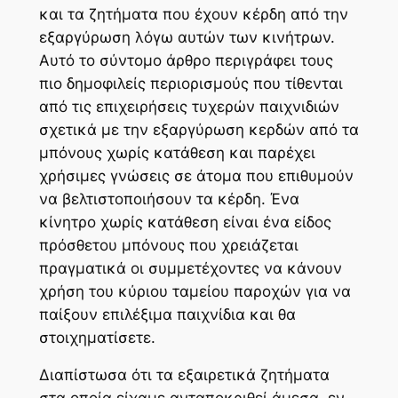
και τα ζητήματα που έχουν κέρδη από την
εξαργύρωση λόγω αυτών των κινήτρων.
Αυτό το σύντομο άρθρο περιγράφει τους
πιο δημοφιλείς περιορισμούς που τίθενται
από τις επιχειρήσεις τυχερών παιχνιδιών
σχετικά με την εξαργύρωση κερδών από τα
μπόνους χωρίς κατάθεση και παρέχει
χρήσιμες γνώσεις σε άτομα που επιθυμούν
να βελτιστοποιήσουν τα κέρδη. Ένα
κίνητρο χωρίς κατάθεση είναι ένα είδος
πρόσθετου μπόνους που χρειάζεται
πραγματικά οι συμμετέχοντες να κάνουν
χρήση του κύριου ταμείου παροχών για να
παίξουν επιλέξιμα παιχνίδια και θα
στοιχηματίσετε.
Διαπίστωσα ότι τα εξαιρετικά ζητήματα