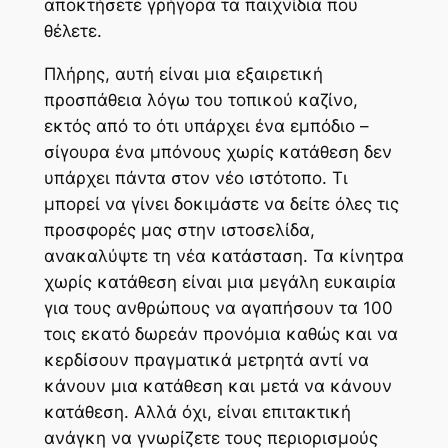
αποκτήσετε γρήγορα τα παιχνίδια που
θέλετε.
Πλήρης, αυτή είναι μια εξαιρετική
προσπάθεια λόγω του τοπικού καζίνο,
εκτός από το ότι υπάρχει ένα εμπόδιο –
σίγουρα ένα μπόνους χωρίς κατάθεση δεν
υπάρχει πάντα στον νέο ιστότοπο. Τι
μπορεί να γίνει δοκιμάστε να δείτε όλες τις
προσφορές μας στην ιστοσελίδα,
ανακαλύψτε τη νέα κατάσταση. Τα κίνητρα
χωρίς κατάθεση είναι μια μεγάλη ευκαιρία
για τους ανθρώπους να αγαπήσουν τα 100
τοις εκατό δωρεάν προνόμια καθώς και να
κερδίσουν πραγματικά μετρητά αντί να
κάνουν μια κατάθεση και μετά να κάνουν
κατάθεση. Αλλά όχι, είναι επιτακτική
ανάγκη να γνωρίζετε τους περιορισμούς