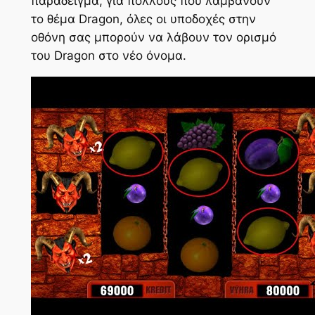
παράδειγμα, για πολλούς που λαμβάνουν
το θέμα Dragon, όλες οι υποδοχές στην
οθόνη σας μπορούν να λάβουν τον ορισμό
του Dragon στο νέο όνομα.