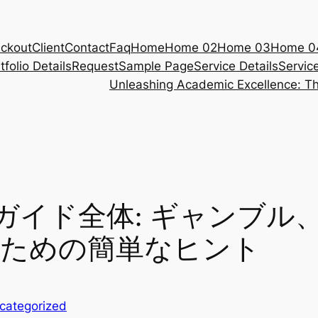
ckout
Client
Contact
Faq
Home
Home 02
Home 03
Home 0
tfolio Details
Request
Sample Page
Service Details
Servic
Unleashing Academic Excellence: Th
己啓発ガイド全体: ギャンブ
のための簡単なヒント
categorized