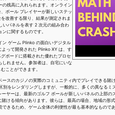
ーの残高に入れられます。オンライン
、ボール プレイヤーが新しいステッ
金を改善する限り、結果が測定されま
新しいパネルを表す 2 次元の組み合わ
ョンに関するものです。
イン ゲーム Plinko の面白いデジタル
よって開発された Plinko XY は、す
ペグボードに搭載された優れたプロセ
もしれません。参加者は、自宅にいな
しむことができます。
ットベースのカジノの実際のコミュニティ内でプレイできる賭けビデ
の区別をレンダリングしますが、一般的に、多くの異なるミ
レーヤーは、最新のゴルフ ボールが新しいパネルの上部の
に賭ける傾向があります。彼らは、最高の場合、地域の形
続できるため、ゲーム全体の利便性が最も基本的なもので