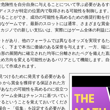
な危険性を自分自身に与えることについて学ぶ必要があるす
ルで、ディスクが特定の位置内で取得される可能性を制御しま
ことができ、成功の可能性を高めるための推奨行動を行うこと
的なゲームです。最新のスロットには通常、さまざまな賞金
n オンライン カジノでの新しい支払いは、実際にはゲーム全体の利
ットがあり、他のフォーラムでは異なるオッズを実現するた
多く、下まで本当に価値のある栄誉を与えます。一方、端に
角形の展開内に確立された均等に分離されたペグを備えた直
ため方向を変える可能性があるバリアとして機能します。自
続して作成されます。
実に見つけるために発見する必要がある
ko から賞金を獲得する保証された方
があなたの可能性を高めるのに役立つ
、ゲーム全体はチャンスに基づいてい
けるということを覚えておいてくださ
合 – 「収集」を設定する必要があ