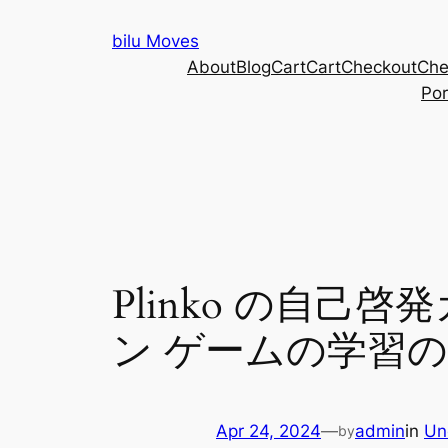
Skip
bilu Moves
to
About
Blog
Cart
Cart
Checkout
Che
content
Por
Plinko の自
ン ゲームの学習
Apr 24, 2024
—
admin
in
Un
by