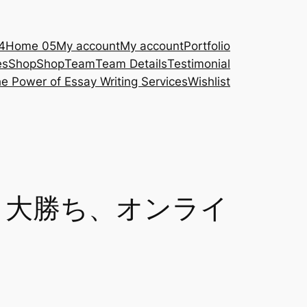
4
Home 05
My account
My account
Portfolio
es
Shop
Shop
Team
Team Details
Testimonial
e Power of Essay Writing Services
Wishlist
ル、大勝ち、オンライ