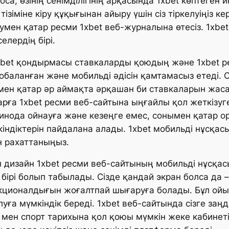
са, өзінің сенімділігінің арқасында 1xbet көптеген 
тізіміне кіру құқығынан айыру үшін сіз тіркелуіңіз к
умен қатар ресми 1xbet веб-журналына өтесіз. 1xbe
лердің бірі.
xbet қондырмасы ставкаларды қоюдың және 1xbet р
обаланған және мобильді әдісін қамтамасыз етеді.
мен қатар әр аймақта әрқашан би ставкаларын жасау
ға 1xbet ресми веб-сайтына ыңғайлы қол жеткізуге
казинода ойнауға және кезеңге емес, сонымен қатар
індіктерін пайдалана алады. 1xbet мобильді нұсқа
н рахаттаныңыз.
ен дизайн 1xbet ресми веб-сайтының мобильді нұс
 бірі болып табылады. Сізде қандай экран болса да
ционалдығын жоғалтпай шығаруға болады. Бұл ойы
луға мүмкіндік береді. 1xbet веб-сайтында сізге за
ы мен спорт тарихына қол қоюы мүмкін жеке кабинет