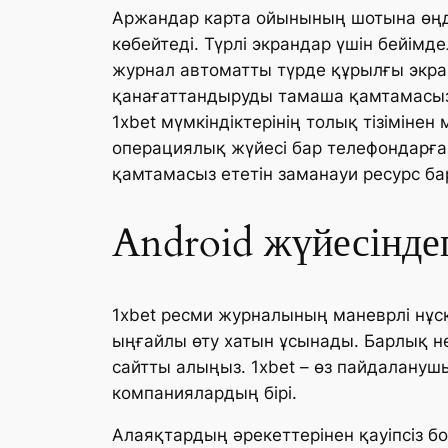
Аржандар карта ойынының шотына өңде
көбейтеді. Түрлі экрандар үшін бейімд
журнал автоматты түрде құрылғы экра
қанағаттандыруды тамаша қамтамасыз е
1xbet мүмкіндіктерінің толық тізіміне
операциялық жүйесі бар телефондарғ
қамтамасыз ететін заманауи ресурс ба
Android жүйесіндег
1xbet ресми журналының маневрлі нұс
ыңғайлы өту хатын ұсынады. Барлық не
сайтты алыңыз. 1xbet – өз пайдалануш
компаниялардың бірі.
Алаяқтардың әрекеттерінен қауіпсіз бо