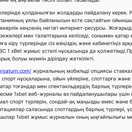
рлерінде қолданылған жолдарды пайдалану керек.
мпанияның ұялы байланысын есте сақтайтын ойынш
мекерлік кеңсенің негізгі интернет-ресурсы. Жоғарыда
режелері мен талаптарына келіседі, сонымен қатар 
а кіру түрлерінде сіз өзіңіздің жеке кабинетіңіз а
BC 1 xBet жұмыс үстелі нұсқасында да қолжетімді.
рық болуы мүмкін дірілдеу жеткілікті.
ersaturn.com/
журналының мобильді опциясы ставка
ен спорт нұсқаларына, ойын үйлеріне, слоттарға жән
атар тоғандар мен спектакльдердің барлық түрлері
 Ресми 1xbet веб-журналы өз пайдаланушылары үшін
ымал спорт түрлерін, сондай-ақ маңызды емес және
тациялар саласында слоттардың барлық түрлері, үс
нушылар 1xbet жұмыс журналын оның ыңғайлылығы м