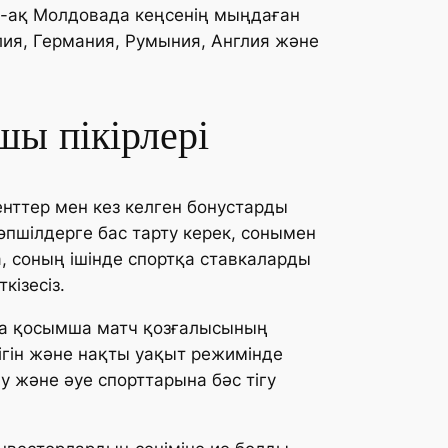
ай-ақ Молдовада кеңсенің мыңдаған
алия, Германия, Румыния, Англия және
шы пікірлері
нттер мен кез келген бонустарды
көпшілдерге бас тарту керек, сонымен
а, соның ішінде спортқа ставкаларды
кізесіз.
уға қосымша матч қозғалысының
ігін және нақты уақыт режимінде
у және әуе спорттарына бәс тігу