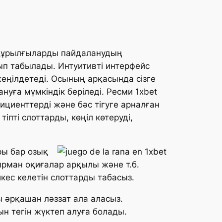
і құрылғыларды пайдаланудың
п табылады. Интуитивті интерфейс
еңілдетеді. Осының арқасында сізге
нуға мүмкіндік беріледі.
Ресми 1xbet
ициенттерді және бәс тігуге арналған
пті слоттарды, көңіл көтеруді,
ры бар озық
ырман оқиғалар арқылы және т.б.
кес келетін слоттарды табасыз.
 әрқашан ләззат ала аласыз.
н тегін жүктеп алуға болады.