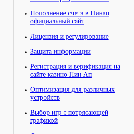
Пополнение счета в Пинап
официальный сайт
Лицензия и регулирование
Защита информации
Регистрация и верификация на
сайте казино Пин Ап
Оптимизация для различных
устройств
Выбор игр с потрясающей
графикой