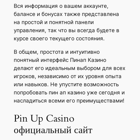
Вся информация о вашем аккаунте,
балансе и бонусах также представлена
на простой и понятной панели
управления, так что вы всегда будете в
курсе своего текущего состояния.
В общем, простота и интуитивно
понятный интерфейс Пинап Казино
делают его идеальным выбором для всех
игроков, независимо от их уровня опыта
или навыков. Не упустите возможность
попробовать пин ап казино уже сегодня и
насладиться всеми его преимуществами!
Pin Up Casino
официальный сайт