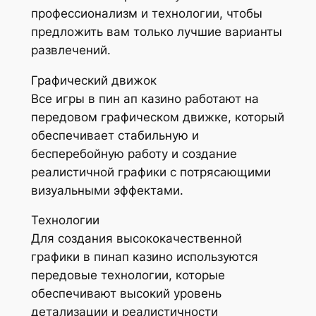
профессионализм и технологии, чтобы
предложить вам только лучшие варианты
развлечений.
Графический движок
Все игры в пин ап казино работают на
передовом графическом движке, который
обеспечивает стабильную и
бесперебойную работу и создание
реалистичной графики с потрясающими
визуальными эффектами.
Технологии
Для создания высококачественной
графики в пинап казино используются
передовые технологии, которые
обеспечивают высокий уровень
детализации и реалистичности