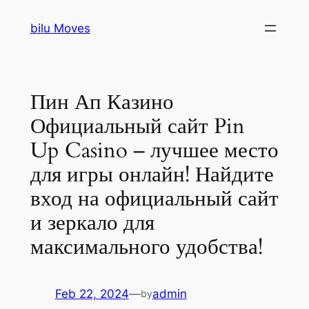
Skip
bilu Moves
to
content
Пин Ап Казино
Официальный сайт Pin
Up Casino – лучшее место
для игры онлайн! Найдите
вход на официальный сайт
и зеркало для
максимального удобства!
Feb 22, 2024
—
admin
by