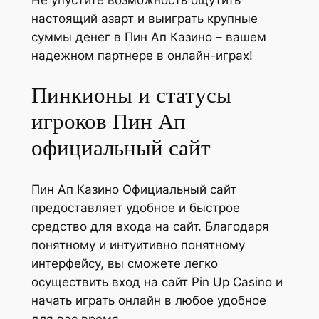
настоящий азарт и выиграть крупные
суммы денег в Пин Ап Казино – вашем
надежном партнере в онлайн-играх!
Пинкионы и статусы
игроков Пин Ап
официальный сайт
Пин Ап Казино Официальный сайт
предоставляет удобное и быстрое
средство для входа на сайт. Благодаря
понятному и интуитивно понятному
интерфейсу, вы сможете легко
осуществить вход на сайт Pin Up Casino и
начать играть онлайн в любое удобное
для вас время.