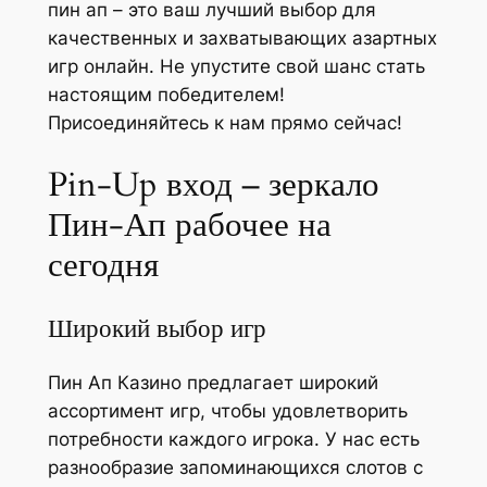
пин ап – это ваш лучший выбор для
качественных и захватывающих азартных
игр онлайн. Не упустите свой шанс стать
настоящим победителем!
Присоединяйтесь к нам прямо сейчас!
Pin-Up вход – зеркало
Пин-Ап рабочее на
сегодня
Широкий выбор игр
Пин Ап Казино предлагает широкий
ассортимент игр, чтобы удовлетворить
потребности каждого игрока. У нас есть
разнообразие запоминающихся слотов с