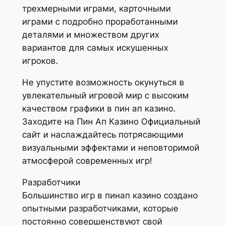
трехмерными играми, карточными
играми с подробно проработанными
деталями и множеством других
вариантов для самых искушенных
игроков.
Не упустите возможность окунуться в
увлекательный игровой мир с высоким
качеством графики в пин ап казино.
Заходите на Пин Ап Казино Официальный
сайт и наслаждайтесь потрясающими
визуальными эффектами и неповторимой
атмосферой современных игр!
Разработчики
Большинство игр в пинап казино создано
опытными разработчиками, которые
постоянно совершенствуют свой