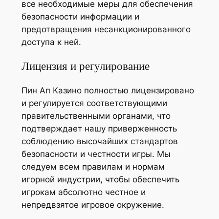
все необходимые меры для обеспечения
безопасности информации и
предотвращения несанкционированного
доступа к ней.
Лицензия и регулирование
Пин Ап Казино полностью лицензировано
и регулируется соответствующими
правительственными органами, что
подтверждает нашу приверженность
соблюдению высочайших стандартов
безопасности и честности игры. Мы
следуем всем правилам и нормам
игорной индустрии, чтобы обеспечить
игрокам абсолютно честное и
непредвзятое игровое окружение.