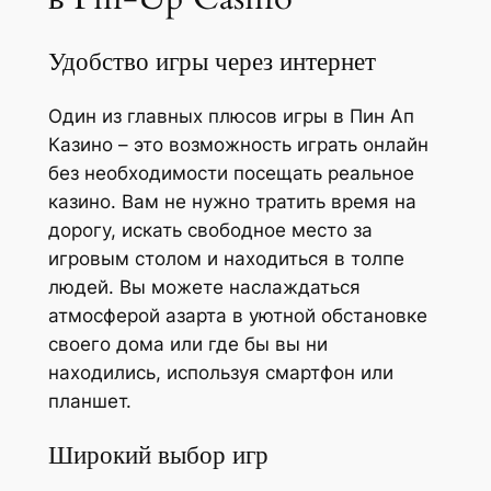
Удобство игры через интернет
Один из главных плюсов игры в Пин Ап
Казино – это возможность играть онлайн
без необходимости посещать реальное
казино. Вам не нужно тратить время на
дорогу, искать свободное место за
игровым столом и находиться в толпе
людей. Вы можете наслаждаться
атмосферой азарта в уютной обстановке
своего дома или где бы вы ни
находились, используя смартфон или
планшет.
Широкий выбор игр