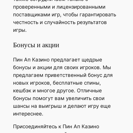
проверенными и лицензированными
поставщиками игр, чтобы гарантировать
честность и случайность результатов
игры.
Бонусы и акции
Пин Ап Казино предлагает щедрые
бонусы и акции для своих игроков. Мы
предлагаем приветственный бонус для
новых игроков, бесплатные спины,
кешбэк и многое другое. Отличные
бонусы помогут вам увеличить свои
шансы на выигрыш и делают игру еще
интереснее.
Присоединяйтесь к Пин Ап Казино