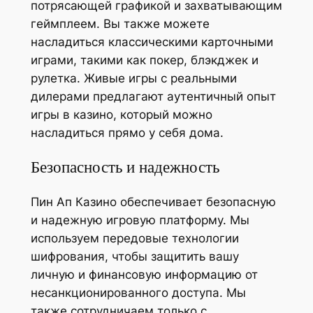
потрясающей графикой и захватывающим
геймплеем. Вы также можете
насладиться классическими карточными
играми, такими как покер, блэкджек и
рулетка. Живые игры с реальными
дилерами предлагают аутентичный опыт
игры в казино, который можно
насладиться прямо у себя дома.
Безопасность и надежность
Пин Ап Казино обеспечивает безопасную
и надежную игровую платформу. Мы
используем передовые технологии
шифрования, чтобы защитить вашу
личную и финансовую информацию от
несанкционированного доступа. Мы
также сотрудничаем только с