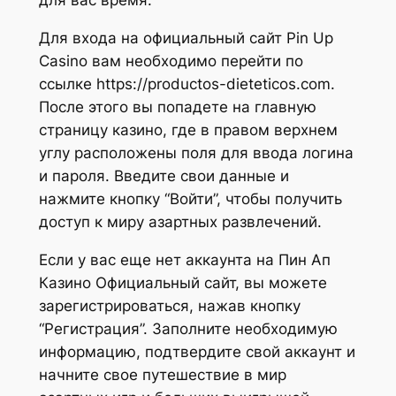
Для входа на официальный сайт Pin Up
Casino вам необходимо перейти по
ссылке https://productos-dieteticos.com.
После этого вы попадете на главную
страницу казино, где в правом верхнем
углу расположены поля для ввода логина
и пароля. Введите свои данные и
нажмите кнопку “Войти”, чтобы получить
доступ к миру азартных развлечений.
Если у вас еще нет аккаунта на Пин Ап
Казино Официальный сайт, вы можете
зарегистрироваться, нажав кнопку
“Регистрация”. Заполните необходимую
информацию, подтвердите свой аккаунт и
начните свое путешествие в мир