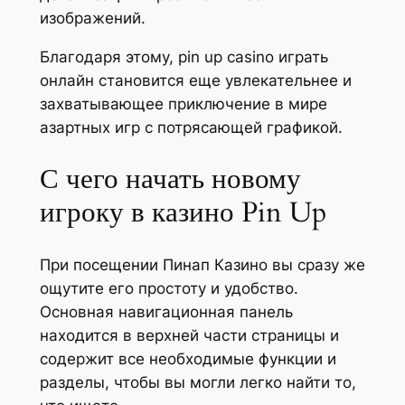
изображений.
Благодаря этому, pin up casino играть
онлайн становится еще увлекательнее и
захватывающее приключение в мире
азартных игр с потрясающей графикой.
С чего начать новому
игроку в казино Pin Up
При посещении Пинап Казино вы сразу же
ощутите его простоту и удобство.
Основная навигационная панель
находится в верхней части страницы и
содержит все необходимые функции и
разделы, чтобы вы могли легко найти то,