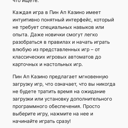
что ищете.
Каждая игра в Пин Ап Казино имеет
интуитивно понятный интерфейс, который
не требует специальных навыков или
опыта. Даже новички смогут легко
разобраться в правилах и начать играть
влюбую из представленных игр – от
классических игровых автоматов до
карточных и настольных игр.
Пин Ап Казино предлагает мгновенную
загрузку игр, что означает, что вы никогда
не будете тратить время на ожидание
загрузки или установку дополнительного
программного обеспечения. Просто
выберите игру, нажмите на нее и
начинайте играть сразу!