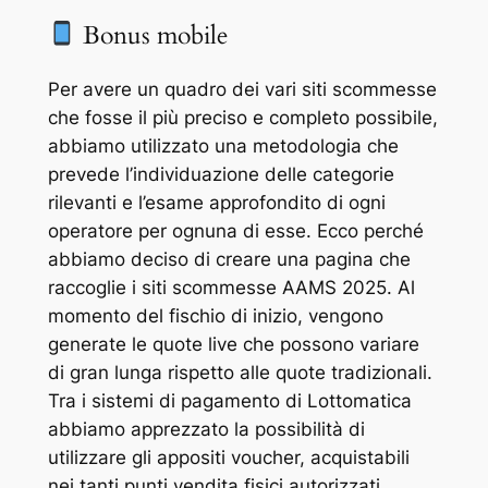
Bonus mobile
Per avere un quadro dei vari siti scommesse
che fosse il più preciso e completo possibile,
abbiamo utilizzato una metodologia che
prevede l’individuazione delle categorie
rilevanti e l’esame approfondito di ogni
operatore per ognuna di esse. Ecco perché
abbiamo deciso di creare una pagina che
raccoglie i siti scommesse AAMS 2025. Al
momento del fischio di inizio, vengono
generate le quote live che possono variare
di gran lunga rispetto alle quote tradizionali.
Tra i sistemi di pagamento di Lottomatica
abbiamo apprezzato la possibilità di
utilizzare gli appositi voucher, acquistabili
nei tanti punti vendita fisici autorizzati