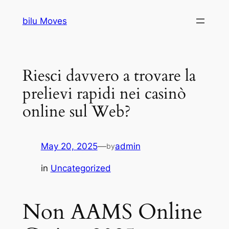
Skip
bilu Moves
to
content
Riesci davvero a trovare la
prelievi rapidi nei casinò
online sul Web?
May 20, 2025
—
admin
by
in
Uncategorized
Non AAMS Online