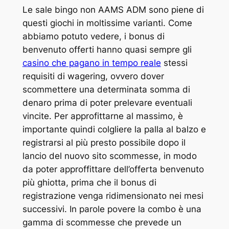
Le sale bingo non AAMS ADM sono piene di
questi giochi in moltissime varianti. Come
abbiamo potuto vedere, i bonus di
benvenuto offerti hanno quasi sempre gli
casino che pagano in tempo reale
stessi
requisiti di wagering, ovvero dover
scommettere una determinata somma di
denaro prima di poter prelevare eventuali
vincite. Per approfittarne al massimo, è
importante quindi colgliere la palla al balzo e
registrarsi al più presto possibile dopo il
lancio del nuovo sito scommesse, in modo
da poter approffittare dell’offerta benvenuto
più ghiotta, prima che il bonus di
registrazione venga ridimensionato nei mesi
successivi. In parole povere la combo è una
gamma di scommesse che prevede un