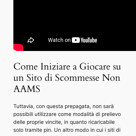
Come Iniziare a Giocare su
un Sito di Scommesse Non
AAMS
Tuttavia, con questa prepagata, non sarà
possibili utilizzare come modalità di prelievo
delle proprie vincite, in quanto ricaricabile
solo tramite pin. Un altro modo in cui i siti di