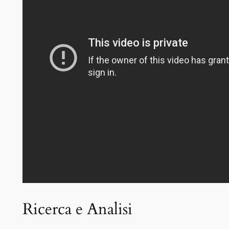
Ricerca e Analisi