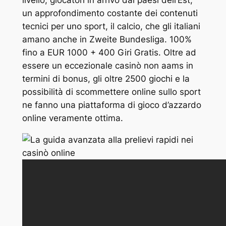
livello, giocatori in arrivo dai paesi dell’Est,
un approfondimento costante dei contenuti
tecnici per uno sport, il calcio, che gli italiani
amano anche in Zweite Bundesliga. 100%
fino a EUR 1000 + 400 Giri Gratis. Oltre ad
essere un eccezionale casinò non aams in
termini di bonus, gli oltre 2500 giochi e la
possibilità di scommettere online sullo sport
ne fanno una piattaforma di gioco d’azzardo
online veramente ottima.