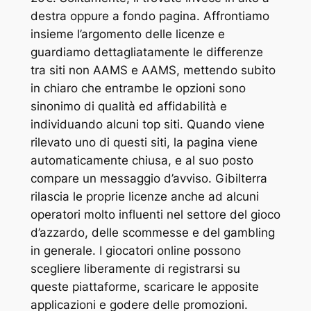
destra oppure a fondo pagina. Affrontiamo
insieme l’argomento delle licenze e
guardiamo dettagliatamente le differenze
tra siti non AAMS e AAMS, mettendo subito
in chiaro che entrambe le opzioni sono
sinonimo di qualità ed affidabilità e
individuando alcuni top siti. Quando viene
rilevato uno di questi siti, la pagina viene
automaticamente chiusa, e al suo posto
compare un messaggio d’avviso. Gibilterra
rilascia le proprie licenze anche ad alcuni
operatori molto influenti nel settore del gioco
d’azzardo, delle scommesse e del gambling
in generale. I giocatori online possono
scegliere liberamente di registrarsi su
queste piattaforme, scaricare le apposite
applicazioni e godere delle promozioni.