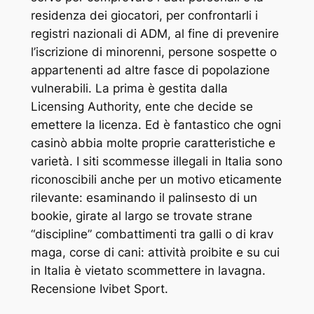
residenza dei giocatori, per confrontarli i
registri nazionali di ADM, al fine di prevenire
l’iscrizione di minorenni, persone sospette o
appartenenti ad altre fasce di popolazione
vulnerabili. La prima è gestita dalla
Licensing Authority, ente che decide se
emettere la licenza. Ed è fantastico che ogni
casinò abbia molte proprie caratteristiche e
varietà. I siti scommesse illegali in Italia sono
riconoscibili anche per un motivo eticamente
rilevante: esaminando il palinsesto di un
bookie, girate al largo se trovate strane
“discipline” combattimenti tra galli o di krav
maga, corse di cani: attività proibite e su cui
in Italia è vietato scommettere in lavagna.
Recensione Ivibet Sport.