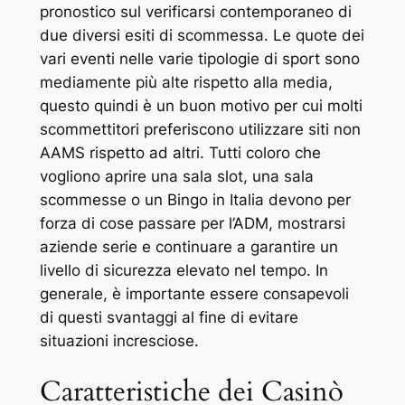
pronostico sul verificarsi contemporaneo di
due diversi esiti di scommessa. Le quote dei
vari eventi nelle varie tipologie di sport sono
mediamente più alte rispetto alla media,
questo quindi è un buon motivo per cui molti
scommettitori preferiscono utilizzare siti non
AAMS rispetto ad altri. Tutti coloro che
vogliono aprire una sala slot, una sala
scommesse o un Bingo in Italia devono per
forza di cose passare per l’ADM, mostrarsi
aziende serie e continuare a garantire un
livello di sicurezza elevato nel tempo. In
generale, è importante essere consapevoli
di questi svantaggi al fine di evitare
situazioni incresciose.
Caratteristiche dei Casinò