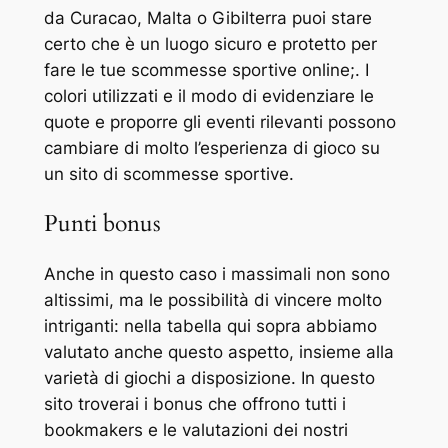
da Curacao, Malta o Gibilterra puoi stare
certo che è un luogo sicuro e protetto per
fare le tue scommesse sportive online;. I
colori utilizzati e il modo di evidenziare le
quote e proporre gli eventi rilevanti possono
cambiare di molto l’esperienza di gioco su
un sito di scommesse sportive.
Punti bonus
Anche in questo caso i massimali non sono
altissimi, ma le possibilità di vincere molto
intriganti: nella tabella qui sopra abbiamo
valutato anche questo aspetto, insieme alla
varietà di giochi a disposizione. In questo
sito troverai i bonus che offrono tutti i
bookmakers e le valutazioni dei nostri