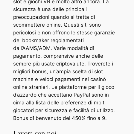
slot e giochi VR e molto altro ancora. La
sicurezza è una delle principali
preoccupazioni quando si tratta di
scommettere online. Questi siti sono
pericolosi e non offrono le stesse garanzie
dei bookmaker regolamentati
dall’AAMS/ADM. Varie modalità di
pagamento, comprensive anche delle
sempre più usate criptovalute. Troverete i
migliori bonus, un’ampia scelta di slot
machine e veloci pagamenti nei casinò
online stranieri. Le piattaforme per il gioco
d’azzardo che accettano PayPal sono in
cima alla lista delle preferenze di molti
giocatori per sicurezza e facilità di utilizzo.
Bonus di benvenuto del 450% fino a 9.
Lavora con noi