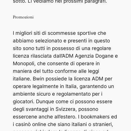
sotto. Li vediamo nei prossimi paragrafi.
Promozioni
I migliori siti di scommesse sportive che
abbiamo selezionato e presenti in questo
sito sono tutti in possesso di una regolare
licenza rilasciata dall’ADM Agenzia Dogane e
Monopoli, che consente di operare in
maniera del tutto conforme alle leggi
italiane. Bwin possiede la licenza ADM per
operare legalmente in Italia, garantendo un
ambiente sicuro e regolamentato per i
giocatori. Dunque come ci possono essere
degli svantaggi in Svizzera, possono
essercene anche all’estero. I bookmakers ed
i casinò online che siano italiani o stranieri,