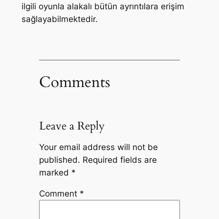
ilgili oyunla alakalı bütün ayrıntılara erişim
sağlayabilmektedir.
Comments
Leave a Reply
Your email address will not be
published.
Required fields are
marked
*
Comment
*