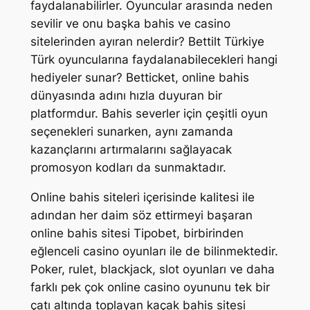
faydalanabilirler. Oyuncular arasında neden
sevilir ve onu başka bahis ve casino
sitelerinden ayıran nelerdir? Bettilt Türkiye
Türk oyuncularına faydalanabilecekleri hangi
hediyeler sunar? Betticket, online bahis
dünyasında adını hızla duyuran bir
platformdur. Bahis severler için çeşitli oyun
seçenekleri sunarken, aynı zamanda
kazançlarını artırmalarını sağlayacak
promosyon kodları da sunmaktadır.
Online bahis siteleri içerisinde kalitesi ile
adından her daim söz ettirmeyi başaran
online bahis sitesi Tipobet, birbirinden
eğlenceli casino oyunları ile de bilinmektedir.
Poker, rulet, blackjack, slot oyunları ve daha
farklı pek çok online casino oyununu tek bir
çatı altında toplayan kaçak bahis sitesi