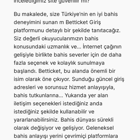
incelediğimiz site güvenilir mi?
Bu makalede, size Türkiye’nin en iyi bahis
deneyimini sunan m Betticket Giriş
platformunu detaylı bir şekilde tanıtacağız.
Siz değerli okuyucularımızın bahis
konusundaki uzmanlık ve… İnternet çağının
gelişiyle birlikte bahis severler için de daha
fazla seçenek ve kolaylık sunulmaya
başlandı. Betticket, bu alanda önemli bir
isim olarak öne çıkıyor. Sunduğu güncel giriş
adresleri ve sorunsuz hizmet anlayışıyla,
bahis tutkunlarına… Yukarıda yer alan
iletişim seçenekleri istediğiniz anda
istediğiniz şekilde kullanabilir ve
yararlanabilirsiniz. Bahis dünyası sürekli
olarak değişiyor ve gelişiyor. Geleneksel
bahis anlayışı yerini çevrimiçi platformlara