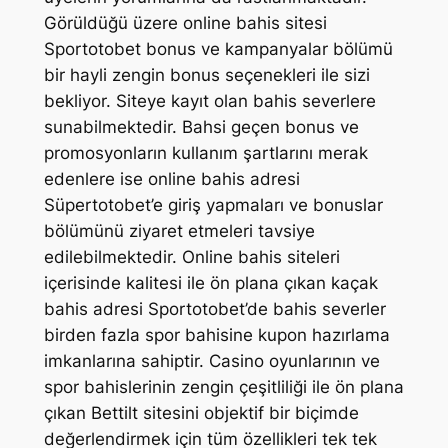
Görüldüğü üzere online bahis sitesi
Sportotobet bonus ve kampanyalar bölümü
bir hayli zengin bonus seçenekleri ile sizi
bekliyor. Siteye kayıt olan bahis severlere
sunabilmektedir. Bahsi geçen bonus ve
promosyonların kullanım şartlarını merak
edenlere ise online bahis adresi
Süpertotobet’e giriş yapmaları ve bonuslar
bölümünü ziyaret etmeleri tavsiye
edilebilmektedir. Online bahis siteleri
içerisinde kalitesi ile ön plana çıkan kaçak
bahis adresi Sportotobet’de bahis severler
birden fazla spor bahisine kupon hazırlama
imkanlarına sahiptir. Casino oyunlarının ve
spor bahislerinin zengin çeşitliliği ile ön plana
çıkan Bettilt sitesini objektif bir biçimde
değerlendirmek için tüm özellikleri tek tek