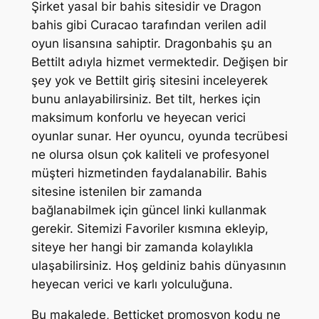
Şirket yasal bir bahis sitesidir ve Dragon
bahis gibi Curacao tarafından verilen adil
oyun lisansına sahiptir. Dragonbahis şu an
Bettilt adıyla hizmet vermektedir. Değişen bir
şey yok ve Bettilt giriş sitesini inceleyerek
bunu anlayabilirsiniz. Bet tilt, herkes için
maksimum konforlu ve heyecan verici
oyunlar sunar. Her oyuncu, oyunda tecrübesi
ne olursa olsun çok kaliteli ve profesyonel
müşteri hizmetinden faydalanabilir. Bahis
sitesine istenilen bir zamanda
bağlanabilmek için güncel linki kullanmak
gerekir. Sitemizi Favoriler kısmına ekleyip,
siteye her hangi bir zamanda kolaylıkla
ulaşabilirsiniz. Hoş geldiniz bahis dünyasının
heyecan verici ve karlı yolculuğuna.
Bu makalede, Betticket promosyon kodu ne