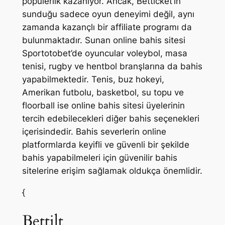
popülerlik kazanıyor. Ancak, Betticket’in
sunduğu sadece oyun deneyimi değil, aynı
zamanda kazançlı bir affiliate programı da
bulunmaktadır. Sunan online bahis sitesi
Sportotobet’de oyuncular voleybol, masa
tenisi, rugby ve hentbol branşlarına da bahis
yapabilmektedir. Tenis, buz hokeyi,
Amerikan futbolu, basketbol, su topu ve
floorball ise online bahis sitesi üyelerinin
tercih edebilecekleri diğer bahis seçenekleri
içerisindedir. Bahis severlerin online
platformlarda keyifli ve güvenli bir şekilde
bahis yapabilmeleri için güvenilir bahis
sitelerine erişim sağlamak oldukça önemlidir.
{
Bettilt