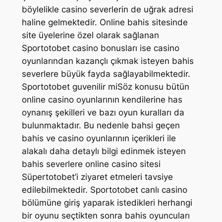
böylelikle casino severlerin de uğrak adresi
haline gelmektedir. Online bahis sitesinde
site üyelerine özel olarak sağlanan
Sportotobet casino bonusları ise casino
oyunlarından kazançlı çıkmak isteyen bahis
severlere büyük fayda sağlayabilmektedir.
Sportotobet guvenilir miSöz konusu bütün
online casino oyunlarının kendilerine has
oynanış şekilleri ve bazı oyun kuralları da
bulunmaktadır. Bu nedenle bahsi geçen
bahis ve casino oyunlarının içerikleri ile
alakalı daha detaylı bilgi edinmek isteyen
bahis severlere online casino sitesi
Süpertotobet’i ziyaret etmeleri tavsiye
edilebilmektedir. Sportotobet canlı casino
bölümüne giriş yaparak istedikleri herhangi
bir oyunu seçtikten sonra bahis oyuncuları