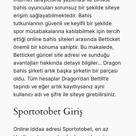
bahis oyuncuları sorunsuz bir şekilde siteye
erişim sağlayabilmektedir. Bahis
tutkunlarının güvenli ve keyifli bir şekilde
spor müsabakalarına katılabilmek için tercih
ettiği online bahis siteleri arasında Betticket
önemli bir konuma sahiptir. Bu makalede,
Betticket güncel site adresi ve sunduğu
avantajları hakkında detaylı bilgiler… Dragon
bahis şirketi artık başka şirketin bir parçası
oldu. Tüm hesaplar Dragon’dan Bettilt’e
taşındı ve eğer artık kayıtlıysanız ayni
kullanıcı adı ve şifre ile siteye girebilirsiniz.
Sportotobet Giriş
Online iddaa adresi Sportotobet, en az