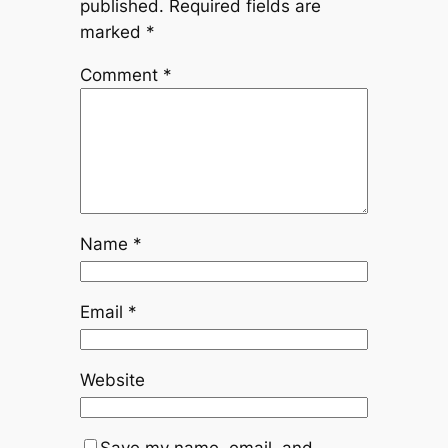
published.
Required fields are
marked
*
Comment
*
Name
*
Email
*
Website
Save my name, email, and