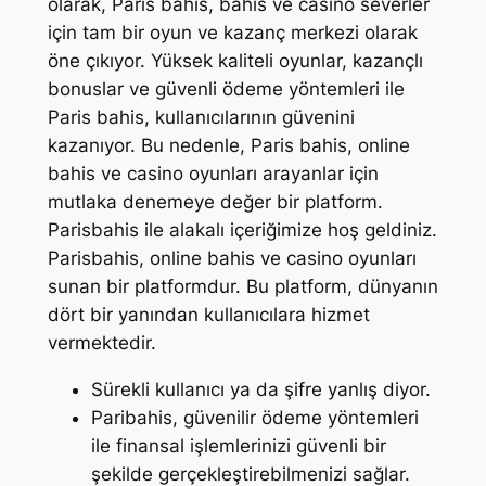
olarak, Paris bahis, bahis ve casino severler
için tam bir oyun ve kazanç merkezi olarak
öne çıkıyor. Yüksek kaliteli oyunlar, kazançlı
bonuslar ve güvenli ödeme yöntemleri ile
Paris bahis, kullanıcılarının güvenini
kazanıyor. Bu nedenle, Paris bahis, online
bahis ve casino oyunları arayanlar için
mutlaka denemeye değer bir platform.
Parisbahis ile alakalı içeriğimize hoş geldiniz.
Parisbahis, online bahis ve casino oyunları
sunan bir platformdur. Bu platform, dünyanın
dört bir yanından kullanıcılara hizmet
vermektedir.
Sürekli kullanıcı ya da şifre yanlış diyor.
Paribahis, güvenilir ödeme yöntemleri
ile finansal işlemlerinizi güvenli bir
şekilde gerçekleştirebilmenizi sağlar.