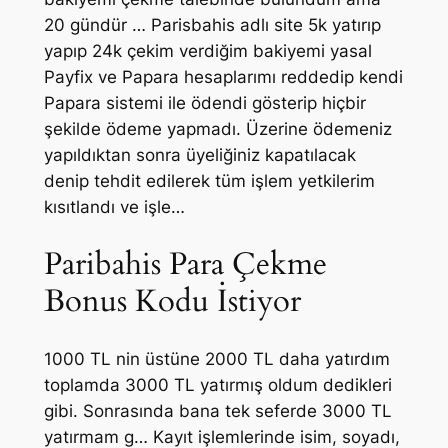
20 gündür … Parisbahis adlı site 5k yatırıp
yapıp 24k çekim verdiğim bakiyemi yasal
Payfix ve Papara hesaplarımı reddedip kendi
Papara sistemi ile ödendi gösterip hiçbir
şekilde ödeme yapmadı. Üzerine ödemeniz
yapıldıktan sonra üyeliğiniz kapatılacak
denip tehdit edilerek tüm işlem yetkilerim
kısıtlandı ve işle…
Paribahis Para Çekme
Bonus Kodu İstiyor
1000 TL nin üstüne 2000 TL daha yatırdım
toplamda 3000 TL yatırmış oldum dedikleri
gibi. Sonrasında bana tek seferde 3000 TL
yatırmam g… Kayıt işlemlerinde isim, soyadı,