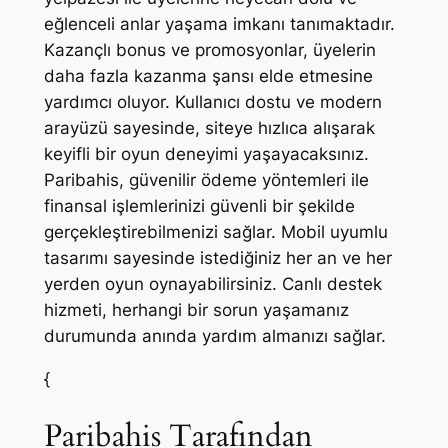
eğlenceli anlar yaşama imkanı tanımaktadır.
Kazançlı bonus ve promosyonlar, üyelerin
daha fazla kazanma şansı elde etmesine
yardımcı oluyor. Kullanıcı dostu ve modern
arayüzü sayesinde, siteye hızlıca alışarak
keyifli bir oyun deneyimi yaşayacaksınız.
Paribahis, güvenilir ödeme yöntemleri ile
finansal işlemlerinizi güvenli bir şekilde
gerçekleştirebilmenizi sağlar. Mobil uyumlu
tasarımı sayesinde istediğiniz her an ve her
yerden oyun oynayabilirsiniz. Canlı destek
hizmeti, herhangi bir sorun yaşamanız
durumunda anında yardım almanızı sağlar.
{
Paribahis Tarafından