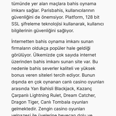
tümünde yer alan maçlara bahis oynama
imkanı sağlar. Parisbahis, kullanıcılarının
güvenliğini de önemsiyor. Platform, 128 bit
SSL şifreleme teknolojisi kullanarak, kullanıcı
bilgilerinin güvenliğini sağlıyor.
İnternetten bahis oynama imkanı sunan
firmaların oldukça popüler hale geldiği
görülüyor. Ülkemizde çok sayıda internet
üzerinden bahis imkanı sunan site var. Bu
nedenle bahis severler kaliteli ve yüksek
bonus veren siteleri tercih ediyor. Bunun
dışında en çok oynanan canlı casino oyunları
arasında Yan Bahisli Blackjack, Kazanç
Çarpanlı Lightning Rulet, Dream Catcher,
Dragon Tiger, Canlı Tombala oyunları
gelmektedir. Zengin casino oyunları
yelpazesi ile üyelerine heyecan dolu ve