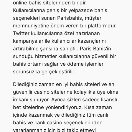
online bahis sitelerinden biridir.
Kullanıcılarına geniş bir yelpazede bahis
seçenekleri sunan Parisbahis, müşteri
memnuniyetine önem veren bir platformdur.
Twitter kullanıcılarına özel hazırlanan
kampanyalar ile kullanıcılar kazançlarını
artırabilme şansına sahiptir. Paris Bahis’in
sunduğu hizmetler kullanıcılarına güvenli bir
bahis ortamı sağlar ve ödeme işlemleri
sorunsuzca gerçekleştirilir.
Dilediğiniz zaman en iyi bahis siteleri ve en
güvenilir casino sitelerine kolaylıkla üye olma
imkanı sunuyor. Ayrıca sizleri sadece lisanslı
bet sitelerine yönlendiriyoruz. Kısa zaman
içinde kazanmak ve dilediğiniz tüm canlı
bahis ve canlı casino seçeneklerinden
yararlanmanız için bizi takip etmeyi