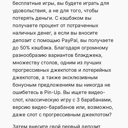
бесплатные игры, вы будете играть для
удовольствия, а не для того, чтобы
потерять деньги. С кэшбэком вы
получаете процент от потраченных
наличных денег, а если вы вносите
депозит с помощью PayPal, вы получаете
до 50% кэшбэка. Благодаря огромному
разнообразию вариантов блэкджека,
множеству столов, одним из лучших
прогрессивных джекпотов и лотерейных
джекпотов, а также эксклюзивным
бонусным предложениям вы никогда не
ошибетесь в Pin-Up. Вы ищете видео-
слот, классическую игру с 3 барабанами,
версию видео-барабанов или, возможно,
даже слот с прогрессивным джекпотом?
Затем внесите свой первый депозит