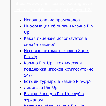
https://www.tymstil.com/vavada-igrovye-
avtomaty-onlajn-demo-bystryj-vyvod-2/
Использование промокодов
Информация об онлайн казино Pin-
Up
Какая лицензия используется в
онлайн казино?
Игровые автоматы казино Super
Pin-Up
Казино Pin-Up – техническая
поддержка игроков круглосуточно
24/7
Есть ли турниры в казино Pin-Up?
Лицензия Pin-Up
Быстрый вход в Pin-Up клуб с
зеркалом
Краткая информация о Pin-Up