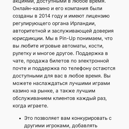
акциями, доступными в любое время.
Онлайн-казино и его компания были
созданы в 2014 году и имеют лицензию
регулирующего органа Ирландии,
авторитетной и заслуживающей доверия
юрисдикции. Мы в Pin-Up понимаем, что
вы любите игровые автоматы, кости,
рулетку и многое другое. Поддержка в
чате, продажа билетов по электронной
почте и поддержка по телефону остаются
доступными для вас в любое время. Вы
можете наслаждаться лучшими играми
казино на рынке, а также лучшим
обслуживанием клиентов каждый раз,
когда играете.
Это позволяет вам конкурировать с
другими игроками, добавлять