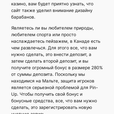
казино, вам будет приятно узнать, что
сайт также уделил внимание дизайну
барабанов.
Являетесь ли вы любителем природы,
любителем спорта или просто
наслаждаетесь пейзажем, в Канаде есть
чем развлечься. Для этого все, что вам
нужно сделать, это внести депозит, а
затем сделать второй депозит, и вы
получите огромный бонус в размере 280%
от суммы депозита. Поскольку мы
находимся на Мальте, защита игроков
является серьезной проблемой для Pin-
Up. Чтобы получить свой бонус и
бонусные средства, все, что вам нужно
сделать, это зарегистрировать новую