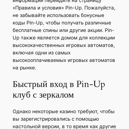
информации перейдите на страницу
«Правила и условия» Pin-Up. Пожалуйста,
не забывайте использовать бонусные
коды Pin-Up, чтобы получать различные
бесплатные спины или другие акции. Pin-
Up также является домом для коллекции
высококачественных игровых автоматов,
включая одни из самых
высокооплачиваемых игровых автоматов
на рынке.
Быстрый вход в Pin-Up
клуб с зеркалом
Однако некоторые казино требуют, чтобы
вы зарегистрировались с помощью
настольной версии, в то время как другие