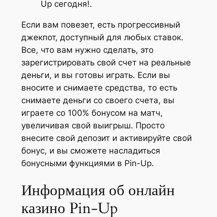
Up сегодня!.
Если вам повезет, есть прогрессивный
джекпот, доступный для любых ставок.
Все, что вам нужно сделать, это
зарегистрировать свой счет на реальные
деньги, и вы готовы играть. Если вы
вносите и снимаете средства, то есть
снимаете деньги со своего счета, вы
играете со 100% бонусом на матч,
увеличивая свой выигрыш. Просто
внесите свой депозит и активируйте свой
бонус, и вы сможете насладиться
бонусными функциями в Pin-Up.
Информация об онлайн
казино Pin-Up