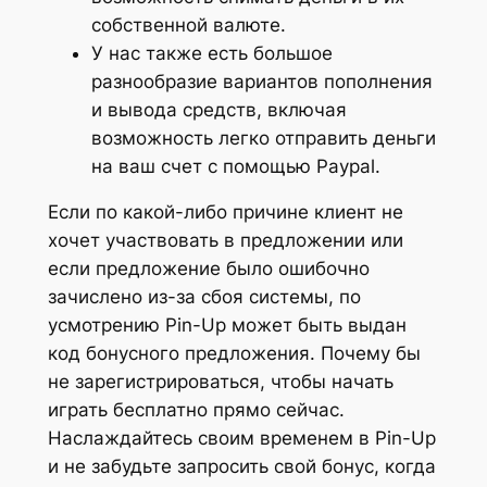
собственной валюте.
У нас также есть большое
разнообразие вариантов пополнения
и вывода средств, включая
возможность легко отправить деньги
на ваш счет с помощью Paypal.
Если по какой-либо причине клиент не
хочет участвовать в предложении или
если предложение было ошибочно
зачислено из-за сбоя системы, по
усмотрению Pin-Up может быть выдан
код бонусного предложения. Почему бы
не зарегистрироваться, чтобы начать
играть бесплатно прямо сейчас.
Наслаждайтесь своим временем в Pin-Up
и не забудьте запросить свой бонус, когда