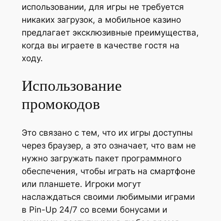
использовании, для игры не требуется
никаких загрузок, а мобильное казино
предлагает эксклюзивные преимущества,
когда вы играете в качестве гостя на
ходу.
Использование
промокодов
Это связано с тем, что их игры доступны
через браузер, а это означает, что вам не
нужно загружать пакет программного
обеспечения, чтобы играть на смартфоне
или планшете. Игроки могут
наслаждаться своими любимыми играми
в Pin-Up 24/7 со всеми бонусами и