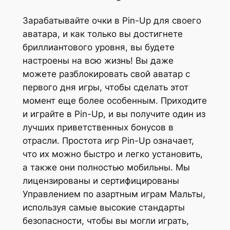
Зарабатывайте очки в Pin-Up для своего
аватара, и как только вы достигнете
бриллиантового уровня, вы будете
настроены на всю жизнь! Вы даже
можете разблокировать свой аватар с
первого дня игры, чтобы сделать этот
момент еще более особенным. Приходите
и играйте в Pin-Up, и вы получите один из
лучших приветственных бонусов в
отрасли. Простота игр Pin-Up означает,
что их можно быстро и легко установить,
а также они полностью мобильны. Мы
лицензированы и сертифицированы
Управлением по азартным играм Мальты,
используя самые высокие стандарты
безопасности, чтобы вы могли играть,