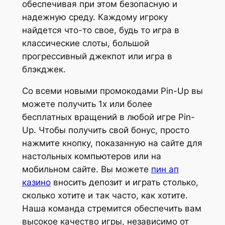
обеспечивая при этом безопасную и
надежную среду. Каждому игроку
найдется что-то свое, будь то игра в
классические слоты, большой
прогрессивный джекпот или игра в
блэкджек.
Со всеми новыми промокодами Pin-Up вы
можете получить 1x или более
бесплатных вращений в любой игре Pin-
Up. Чтобы получить свой бонус, просто
нажмите кнопку, показанную на сайте для
настольных компьютеров или на
мобильном сайте. Вы можете
пин ап
казино
вносить депозит и играть столько,
сколько хотите и так часто, как хотите.
Наша команда стремится обеспечить вам
высокое качество игры, независимо от