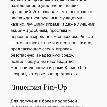
развлечения и увеличения ваших
вращений. Это означает, что вы можете
наслаждаться лучшими функциями
казино, лучшими играми и даже лучшими
акциями удобным, простым и
персонализированным способом. Pin-Up
— это авторитетное и известное казино,
предлагающее своим игрокам
безопасную и надежную среду,
позволяющую им наслаждаться
многочисленными играми Казино Pin-
Upsport, которые они предлагают.
Лицензия Pin-Up
Для получения более подробной