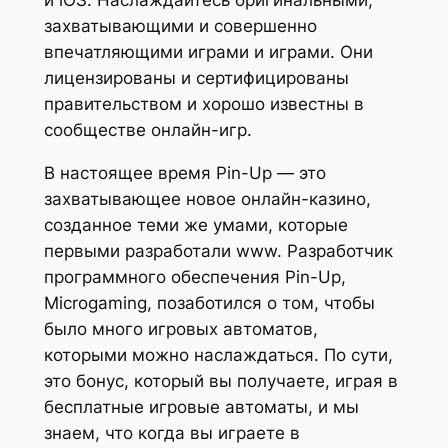
захватывающими и совершенно
впечатляющими играми и играми. Они
лицензированы и сертифицированы
правительством и хорошо известны в
сообществе онлайн-игр.
В настоящее время Pin-Up — это
захватывающее новое онлайн-казино,
созданное теми же умами, которые
первыми разработали www. Разработчик
программного обеспечения Pin-Up,
Microgaming, позаботился о том, чтобы
было много игровых автоматов,
которыми можно наслаждаться. По сути,
это бонус, который вы получаете, играя в
бесплатные игровые автоматы, и мы
знаем, что когда вы играете в