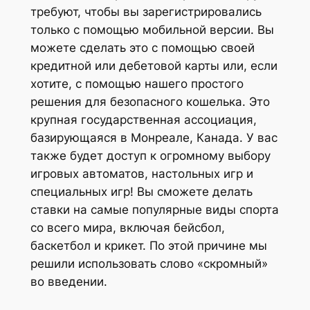
требуют, чтобы вы зарегистрировались
только с помощью мобильной версии. Вы
можете сделать это с помощью своей
кредитной или дебетовой карты или, если
хотите, с помощью нашего простого
решения для безопасного кошелька. Это
крупная государственная ассоциация,
базирующаяся в Монреале, Канада. У вас
также будет доступ к огромному выбору
игровых автоматов, настольных игр и
специальных игр! Вы сможете делать
ставки на самые популярные виды спорта
со всего мира, включая бейсбол,
баскетбол и крикет. По этой причине мы
решили использовать слово «скромный»
во введении.