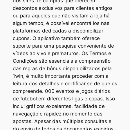
dos sites de compras que oferecem
descontos exclusivos para clientes antigos
ou para aqueles que não visitam a loja há
algum tempo, é possível encontrá los nas
plataformas dedicadas a disponibilizar
cupons. O aplicativo também oferece
suporte para uma pesquisa conveniente de
vídeos ao vivo e prematuros. Os Termos e
Condições são essenciais a compreensão
das regras de bônus disponibilizados pela
1win, é muito importante proceder com a
leitura dos detalhes e certificar se de que os
compreende. 000 eventos e jogos diários
de futebol em diferentes ligas e copas. Isso
inclui gráficos excelentes, facilidade de
navegação e rapidez no momento das
apostas. Apesar das múltiplas consultas e
do envio de todos os documentos exigidos,