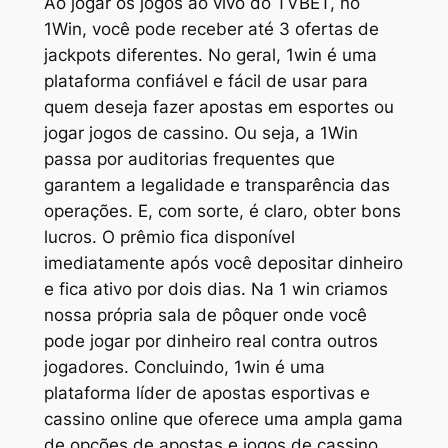
Ao jogar os jogos ao vivo do TVBET, no
1Win, você pode receber até 3 ofertas de
jackpots diferentes. No geral, 1win é uma
plataforma confiável e fácil de usar para
quem deseja fazer apostas em esportes ou
jogar jogos de cassino. Ou seja, a 1Win
passa por auditorias frequentes que
garantem a legalidade e transparência das
operações. E, com sorte, é claro, obter bons
lucros. O prêmio fica disponível
imediatamente após você depositar dinheiro
e fica ativo por dois dias. Na 1 win criamos
nossa própria sala de pôquer onde você
pode jogar por dinheiro real contra outros
jogadores. Concluindo, 1win é uma
plataforma líder de apostas esportivas e
cassino online que oferece uma ampla gama
de opções de apostas e jogos de cassino