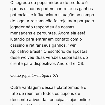
O segredo da popularidade do produto é
que os usuários podem controlar os ganhos
potenciais e influenciar a situação no campo
de jogo. A reclamação foi rejeitada porque o
jogador não respondeu às nossas
mensagens e perguntas. Agora ela está
lutando para entrar em contato com o
cassino e retirar seus ganhos. 1win
Aplicativo Brasil : O escritório de apostas
desenvolveu duas versões separadas do
cliente para dispositivos Android e iOS.
Como jogar 1win Space XY
Outra vantagem dessas plataformas é o
fato de reunirem todos os cupons de
desconto ativos das principais lojas online