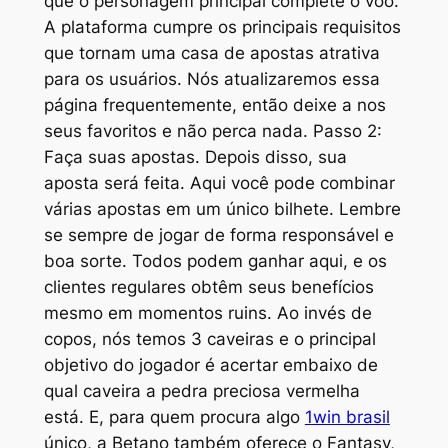
que o personagem principal complete o voo.
A plataforma cumpre os principais requisitos
que tornam uma casa de apostas atrativa
para os usuários. Nós atualizaremos essa
página frequentemente, então deixe a nos
seus favoritos e não perca nada. Passo 2:
Faça suas apostas. Depois disso, sua
aposta será feita. Aqui você pode combinar
várias apostas em um único bilhete. Lembre
se sempre de jogar de forma responsável e
boa sorte. Todos podem ganhar aqui, e os
clientes regulares obtêm seus benefícios
mesmo em momentos ruins. Ao invés de
copos, nós temos 3 caveiras e o principal
objetivo do jogador é acertar embaixo de
qual caveira a pedra preciosa vermelha
está. E, para quem procura algo
1win brasil
único, a Betano também oferece o Fantasy,