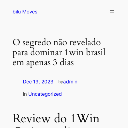
Skip
bilu Moves
to
content
O segredo não revelado
para dominar 1win brasil
em apenas 3 dias
Dec 19, 2023
—
admin
by
in
Uncategorized
Review do 1Win