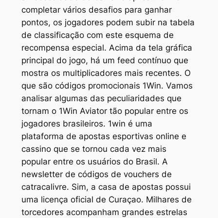
completar vários desafios para ganhar
pontos, os jogadores podem subir na tabela
de classificação com este esquema de
recompensa especial. Acima da tela gráfica
principal do jogo, há um feed contínuo que
mostra os multiplicadores mais recentes. O
que são códigos promocionais 1Win. Vamos
analisar algumas das peculiaridades que
tornam o 1Win Aviator tão popular entre os
jogadores brasileiros. 1win é uma
plataforma de apostas esportivas online e
cassino que se tornou cada vez mais
popular entre os usuários do Brasil. A
newsletter de códigos de vouchers de
catracalivre. Sim, a casa de apostas possui
uma licença oficial de Curaçao. Milhares de
torcedores acompanham grandes estrelas