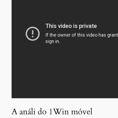
A análi do 1Win móvel