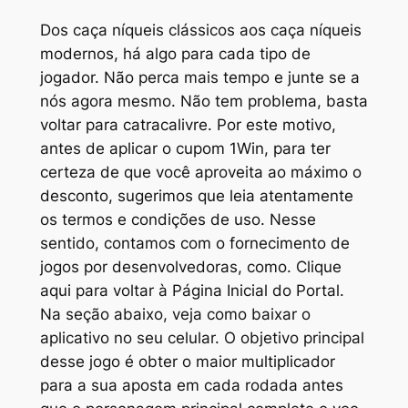
Dos caça níqueis clássicos aos caça níqueis
modernos, há algo para cada tipo de
jogador. Não perca mais tempo e junte se a
nós agora mesmo. Não tem problema, basta
voltar para catracalivre. Por este motivo,
antes de aplicar o cupom 1Win, para ter
certeza de que você aproveita ao máximo o
desconto, sugerimos que leia atentamente
os termos e condições de uso. Nesse
sentido, contamos com o fornecimento de
jogos por desenvolvedoras, como. Clique
aqui para voltar à Página Inicial do Portal.
Na seção abaixo, veja como baixar o
aplicativo no seu celular. O objetivo principal
desse jogo é obter o maior multiplicador
para a sua aposta em cada rodada antes