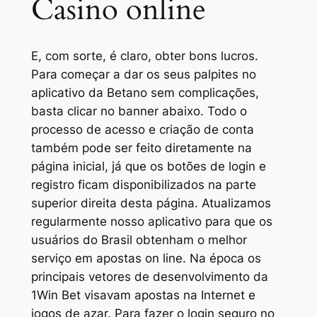
Casino online
E, com sorte, é claro, obter bons lucros.
Para começar a dar os seus palpites no
aplicativo da Betano sem complicações,
basta clicar no banner abaixo. Todo o
processo de acesso e criação de conta
também pode ser feito diretamente na
página inicial, já que os botões de login e
registro ficam disponibilizados na parte
superior direita desta página. Atualizamos
regularmente nosso aplicativo para que os
usuários do Brasil obtenham o melhor
serviço em apostas on line. Na época os
principais vetores de desenvolvimento da
1Win Bet visavam apostas na Internet e
jogos de azar. Para fazer o login seguro no