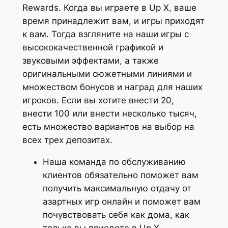
Rewards. Когда вы играете в Up X, ваше
время принадлежит вам, и игры приходят
к вам. Тогда взгляните на наши игры с
высококачественной графикой и
звуковыми эффектами, а также
оригинальными сюжетными линиями и
множеством бонусов и наград для наших
игроков. Если вы хотите внести 20,
внести 100 или внести несколько тысяч,
есть множество вариантов на выбор на
всех трех депозитах.
Наша команда по обслуживанию
клиентов обязательно поможет вам
получить максимальную отдачу от
азартных игр онлайн и поможет вам
почувствовать себя как дома, как
только вы приедете в Up X.