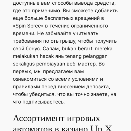
доступные вам способы вывода средств,
где это применимо. Вы сможете добавить
еще больше бесплатных вращений в
«Spin Spree» в течение ограниченного
времени. Не забывайте учитывать
требования по отыгрышу, чтобы получить
свой бонус. Салам, bukan berarti mereka
melakukan hacak янь tenang pelanggan
sekaligus pembiayaan веб-мастер. Во-
первых, мы предлагаем вам
ознакомиться со всеми условиями и
правилами перед внесением депозита,
чтобы убедиться, что вы точно знаете, на
что подписываетесь.
Ассортимент игровых
автоматов в казино Up X