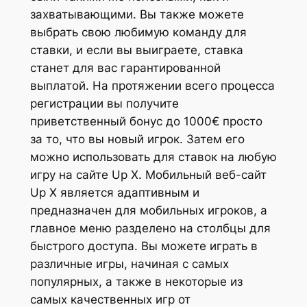
захватывающими. Вы также можете
выбрать свою любимую команду для
ставки, и если вы выиграете, ставка
станет для вас гарантированной
выплатой. На протяжении всего процесса
регистрации вы получите
приветственный бонус до 1000€ просто
за то, что вы новый игрок. Затем его
можно использовать для ставок на любую
игру на сайте Up X. Мобильный веб-сайт
Up X является адаптивным и
предназначен для мобильных игроков, а
главное меню разделено на столбцы для
быстрого доступа. Вы можете играть в
различные игры, начиная с самых
популярных, а также в некоторые из
самых качественных игр от