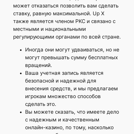
может отказаться позволить вам сделать
ставку, равную максимальной. Up X
также является членом PKC и связано с
местными и национальными
регулирующими органами по всей стране.
Иногда они могут удваиваться, но не
могут превышать сумму бесплатных
вращений.
Ваша учетная запись является
безопасной и надежной для
внесения средств, и мы предлагаем
игрокам множество способов
сделать это.
Вы можете сказать, что имеете дело
с надежным и качественным
онлайн-казино, по тому, насколько