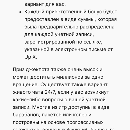
вариант для вас.
Каждый приветственный бонус будет
предоставлен в виде суммы, которая
была предварительно распределена
для каждой учетной записи,
зарегистрированной по ссылке,
указанной в электронном письме от
Up X.
Приз джекпота также очень высок и
может достигать миллионов за одно
вращение. Существует также вариант
живого чата 24/7, если у вас возникнут
какие-либо вопросы о вашей учетной
записи. Многие из игр доступны в виде
барабанов, пакетов или колес и
построены на основе прогрессивных
джекпотов, бонусных функций, бонусных