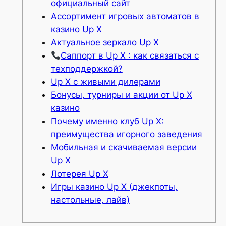
официальный сайт
Ассортимент игровых автоматов в
казино Up X
Актуальное зеpкало Up X
Саппорт в Up X : как связаться с
техподдержкой?
Up X с живыми дилерами
Бонусы, турниры и акции от Up X
казино
Почему именно клуб Up X:
преимущества игорного заведения
Мобильная и скачиваемая версии
Up X
Лотерея Up X
Игры казино Up X (джекпоты,
настольные, лайв)