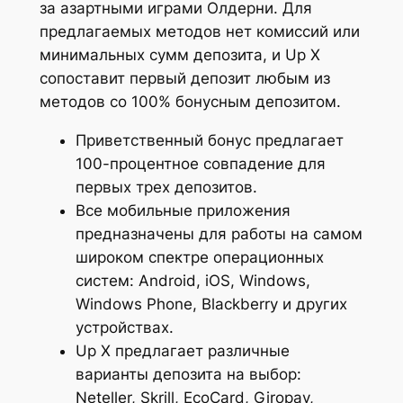
за азартными играми Олдерни. Для
предлагаемых методов нет комиссий или
минимальных сумм депозита, и Up X
сопоставит первый депозит любым из
методов со 100% бонусным депозитом.
Приветственный бонус предлагает
100-процентное совпадение для
первых трех депозитов.
Все мобильные приложения
предназначены для работы на самом
широком спектре операционных
систем: Android, iOS, Windows,
Windows Phone, Blackberry и других
устройствах.
Up X предлагает различные
варианты депозита на выбор:
Neteller, Skrill, EcoCard, Giropay,