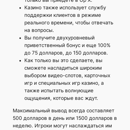
Казино также использует службу
поддержки клиентов в режиме
реального времени, чтобы отвечать
на вопросы.
Вы получите двухуровневый
приветственный бонус и еще 100%
до 75 долларов, до 150 долларов.
Как только вы это сделаете, вы
сможете насладиться широким
выбором видео-слотов, карточных
игр и специальных игр казино, а
также испытать волнующие
ощущения, которые вас ждут.
Максимальный вывод всегда составляет
500 долларов в день или 1500 долларов в
неделю. Игроки могут наслаждаться им