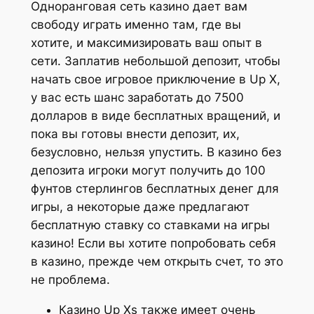
Одноранговая сеть казино дает вам
свободу играть именно там, где вы
хотите, и максимизировать ваш опыт в
сети. Заплатив небольшой депозит, чтобы
начать свое игровое приключение в Up X,
у вас есть шанс заработать до 7500
долларов в виде бесплатных вращений, и
пока вы готовы внести депозит, их,
безусловно, нельзя упустить. В казино без
депозита игроки могут получить до 100
фунтов стерлингов бесплатных денег для
игры, а некоторые даже предлагают
бесплатную ставку со ставками на игры
казино! Если вы хотите попробовать себя
в казино, прежде чем открыть счет, то это
не проблема.
Казино Up Xs также имеет очень