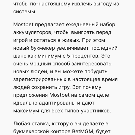
чтобы по-настоящему извлечь выгоду из
системы.
Mostbet предлагает ежедневный набор
аккумуляторов, чтобы выиграть перед
игрой и остаться в живых. При этом
новый букмекер увеличивает последний
шанс как минимум с 5 процентов. Это
очень мощный способ заинтересовать
новых людей, и вы можете побудить
зарегистрированных в настоящее время
людей сохранить игру. Вот почему
предложения Mostbet на самом деле
идеально адаптированы и дают
максимум для всех типов участников.
Любая ставка, которую вы делаете в
букмекерской конторе BetMGM, будет