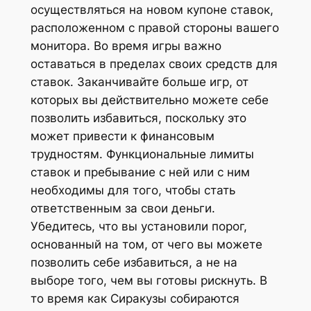
осуществляться на новом купоне ставок,
расположенном с правой стороны вашего
монитора. Во время игры важно
оставаться в пределах своих средств для
ставок. Заканчивайте больше игр, от
которых вы действительно можете себе
позволить избавиться, поскольку это
может привести к финансовым
трудностям. Функциональные лимиты
ставок и пребывание с ней или с ним
необходимы для того, чтобы стать
ответственным за свои деньги.
Убедитесь, что вы установили порог,
основанный на том, от чего вы можете
позволить себе избавиться, а не на
выборе того, чем вы готовы рискнуть. В
то время как Сиракузы собираются