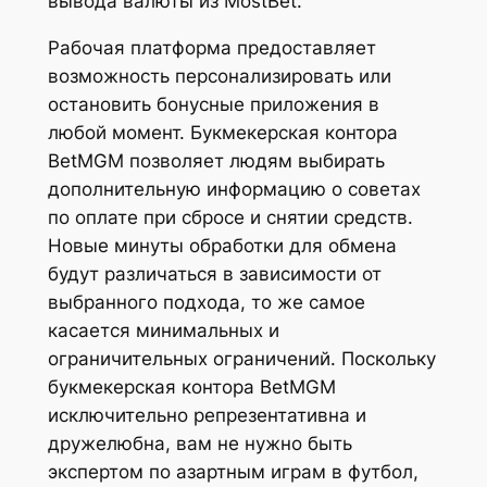
вывода валюты из MostBet.
Рабочая платформа предоставляет
возможность персонализировать или
остановить бонусные приложения в
любой момент. Букмекерская контора
BetMGM позволяет людям выбирать
дополнительную информацию о советах
по оплате при сбросе и снятии средств.
Новые минуты обработки для обмена
будут различаться в зависимости от
выбранного подхода, то же самое
касается минимальных и
ограничительных ограничений. Поскольку
букмекерская контора BetMGM
исключительно репрезентативна и
дружелюбна, вам не нужно быть
экспертом по азартным играм в футбол,