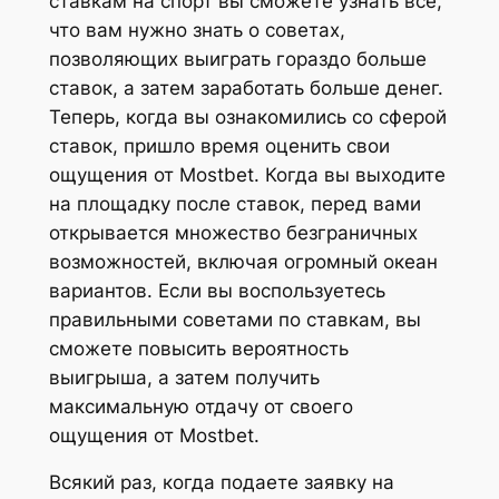
ставкам на спорт вы сможете узнать все,
что вам нужно знать о советах,
позволяющих выиграть гораздо больше
ставок, а затем заработать больше денег.
Теперь, когда вы ознакомились со сферой
ставок, пришло время оценить свои
ощущения от Mostbet. Когда вы выходите
на площадку после ставок, перед вами
открывается множество безграничных
возможностей, включая огромный океан
вариантов. Если вы воспользуетесь
правильными советами по ставкам, вы
сможете повысить вероятность
выигрыша, а затем получить
максимальную отдачу от своего
ощущения от Mostbet.
Всякий раз, когда подаете заявку на