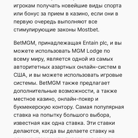
игрокам получать новейшие виды спорта
или бонус за прием в казино, если они в
первую очередь выполняют все
стимулирующие законы Mostbet.
BetMGM, принадлежащая Entain plc, и вы
можете использовать MGM Lodge по
всему миру, является одной из самых
авторитетных азартных онлайн-систем в
США, и вы можете использовать игровые
системы. BetMGM также предлагает
дополнительные возможности, а также
местное казино, онлайн-покер и
букмекерскую контору. Самая популярная
ставка на попытку большого выбора,
известная как одна ставка. Эти ставки
делаются, когда вы делаете ставку на