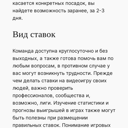
касается конкретных посадок, вы
найдете возможность заранее, за 2-3
дня.
Вид ставок
Команда доступна круглосуточно и без
выходных, а также готова помочь вам по
любым вопросам, в противном случае у
вас могут возникнуть трудности. Прежде
чем делать ставки на видеоигру своих
людей, важно проверить
профессионалов, сообщества и,
возможно, лиги. Изучение статистики и
прогнозы выигрышей в играх также могут
быть полезны при размещении
правильных ставок. Понимание игровых