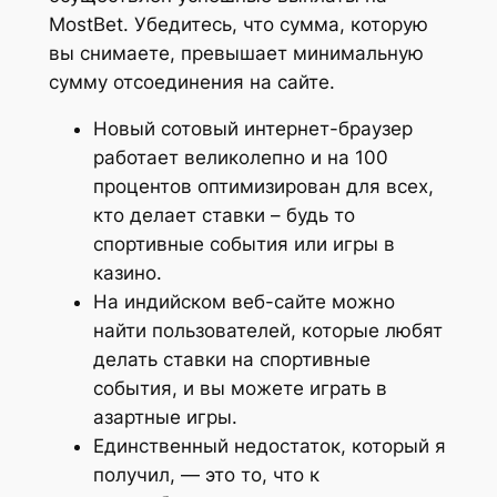
MostBet. Убедитесь, что сумма, которую
вы снимаете, превышает минимальную
сумму отсоединения на сайте.
Новый сотовый интернет-браузер
работает великолепно и на 100
процентов оптимизирован для всех,
кто делает ставки – будь то
спортивные события или игры в
казино.
На индийском веб-сайте можно
найти пользователей, которые любят
делать ставки на спортивные
события, и вы можете играть в
азартные игры.
Единственный недостаток, который я
получил, — это то, что к