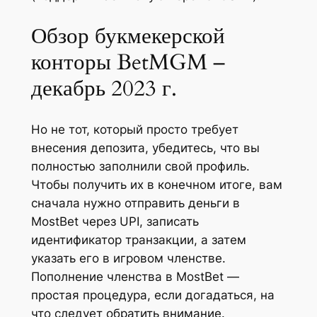
Обзор букмекерской
конторы BetMGM –
декабрь 2023 г.
Но не тот, который просто требует
внесения депозита, убедитесь, что вы
полностью заполнили свой профиль.
Чтобы получить их в конечном итоге, вам
сначала нужно отправить деньги в
MostBet через UPI, записать
идентификатор транзакции, а затем
указать его в игровом членстве.
Пополнение членства в MostBet —
простая процедура, если догадаться, на
что следует обратить внимание.