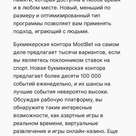
и в любом месте. Новый, меньший по
размеру и оптимизированный тип
программы позволяет вам применять
подход, играющий с людьми.
Букмекерская контора MostBet на самом
деле предлагает тысячи вариантов, если
вы являетесь поклонником ставок на
спорт. Новая букмекерская контора
предлагает более десяти 100 000
событий еженедельно, и их шансы на
лучшие события невероятно высоки.
Обсуждая рабочую платформу, вы
обнаружите такие интересные
возможности, как азартные игры в
реальном времени, виртуальные
развлечения и игры онлайн-казино. Еще