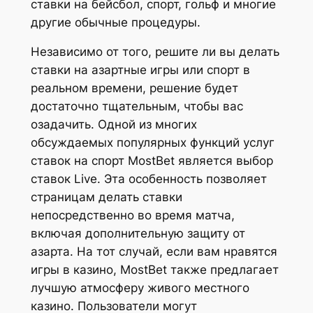
ставки на бейсбол, спорт, гольф и многие
другие обычные процедуры.
Независимо от того, решите ли вы делать
ставки на азартные игры или спорт в
реальном времени, решение будет
достаточно тщательным, чтобы вас
озадачить. Одной из многих
обсуждаемых популярных функций услуг
ставок на спорт MostBet является выбор
ставок Live. Эта особенность позволяет
страницам делать ставки
непосредственно во время матча,
включая дополнительную защиту от
азарта. На тот случай, если вам нравятся
игры в казино, MostBet также предлагает
лучшую атмосферу живого местного
казино. Пользователи могут