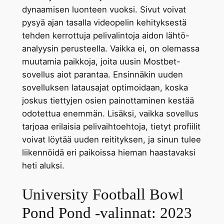
dynaamisen luonteen vuoksi. Sivut voivat
pysyä ajan tasalla videopelin kehityksestä
tehden kerrottuja pelivalintoja aidon lähtö-
analyysin perusteella. Vaikka ei, on olemassa
muutamia paikkoja, joita uusin Mostbet-
sovellus aiot parantaa. Ensinnäkin uuden
sovelluksen latausajat optimoidaan, koska
joskus tiettyjen osien painottaminen kestää
odotettua enemmän. Lisäksi, vaikka sovellus
tarjoaa erilaisia ​​pelivaihtoehtoja, tietyt profiilit
voivat löytää uuden reitityksen, ja sinun tulee
liikennöidä eri paikoissa hieman haastavaksi
heti aluksi.
University Football Bowl
Pond Pond -valinnat: 2023