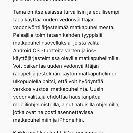
Tämä on itse asiassa turvallisin ja edullisempi
tapa käyttää uuden vedonvälittäjän
vedonlyöntijärjestelmää matkapuhelimesta.
Pelaajille toimitetaan kahden tyyppisiä
matkapuhelinsovelluksia, joista valita,
Android OS -tuotteita varten ja ios-
käyttöjärjestelmissä oleville matkapuhelimille.
Voit paikantaa uuden vedonvälittäjän
rahapelijärjestelmän käytön matkapuhelimen
ulkopuolella paitsi, että voit hyödyntää
verkkosivustosi matkapuhelinta. Uusin
vedonvälittäjä ehdottaa hauskanpitoa
mobiiliohjelmistoilla, ainutlaatuisilla ohjelmilla,
jotka ovat helposti asennettavissa
matkapuhelimiin ja iPhoneihin.
Kaikki ovat kuulleet USA:n uusimmasta