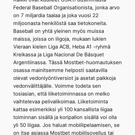
Federal Baseball Organisationista, jonka arvo
on 7 miljardia taalaa ja joka vuosi 22
miljoonasta henkilöstä saa tietokoneita.
Baseball on yhtä yleinen myös muissa
maissa, joissa on liigoja, mukaan lukien
Vieraan kielen Liga ACB, Heba A1 -ryhmä
Kreikassa ja Liga Nacional De Básquet
Argentiinassa. Tässä Mostbet-huomautuksen
osassa mainitsemme helposti saatavilla
olevat vedonlyöntiversiot ja asetat paikkoja
vedonvälittäjälle. Voimme todeta sen
tosiasian, että liiketoiminnassa on melko
vaihtelevaa pelivalikoimaa. Liiketoiminta
kattaa esimerkiksi yli 100 kansallista liigaa
toiminnan sisällä ja koripallon sisällä voi olla
yli 50 liigaa. Jos haluat mobiilipelaamisen, se
on itse asiassa Mostbet mobiilisovellus tai