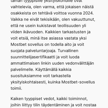
tämän tyyppisille yksityiskohdille ovat
vaihtelevia, olen varma, että jokaisen näistä
osakkeista on tehtävä voittoa vuonna 2024.
Vaikka ne eivät tekisikään, olen vakuuttunut,
että ne usein kukistavat teollisuuden yli
viiden ikävuoden. Kaikkien tarkastusten ja
voit etsiä, minä itse asiassa vastata yksi
Mostbet sovellus on todella aito ja voit
suojata palveluntarjoaja. Turvallinen
suunnittelijasertifikaatti ja voit luoda
ammattimaisen linkin uuden vedonvälittäjän
palvelimelle. Käyttämällä kaikkia
suosituksiamme voit tarkastella
yksityiskohtaisesti, kuinka Mostbet-sovellus
toimii.
Kaiken tyyppiset vedot, kaikki toiminnot,
joihin liittyy tilin täydentäminen ja voit nostaa