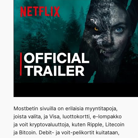
Mostbetin sivuilla on erilaisia ​​myyntitapoja,
joista valita, ja Visa, luottokortti, e-lompakko
ja voit kryptovaluuttoja, kuten Ripple, Litecoin
ja Bitcoin. Debit- ja voit-pelikortit kuitataan,