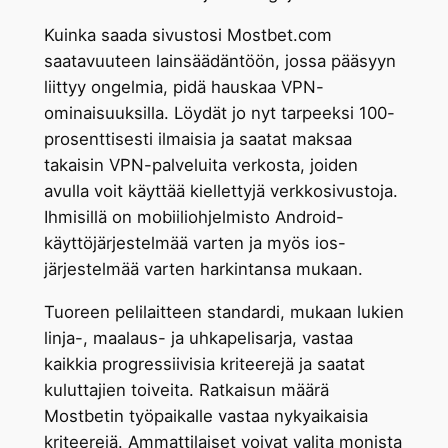
Kuinka saada sivustosi Mostbet.com
saatavuuteen lainsäädäntöön, jossa pääsyyn
liittyy ongelmia, pidä hauskaa VPN-
ominaisuuksilla. Löydät jo nyt tarpeeksi 100-
prosenttisesti ilmaisia ​​ja saatat maksaa
takaisin VPN-palveluita verkosta, joiden
avulla voit käyttää kiellettyjä verkkosivustoja.
Ihmisillä on mobiiliohjelmisto Android-
käyttöjärjestelmää varten ja myös ios-
järjestelmää varten harkintansa mukaan.
Tuoreen pelilaitteen standardi, mukaan lukien
linja-, maalaus- ja uhkapelisarja, vastaa
kaikkia progressiivisia kriteerejä ja saatat
kuluttajien toiveita. Ratkaisun määrä
Mostbetin työpaikalle vastaa nykyaikaisia ​​
kriteerejä. Ammattilaiset voivat valita monista