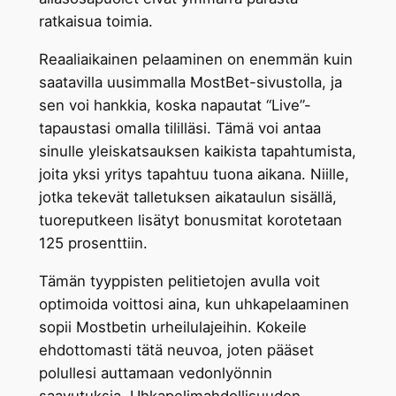
ratkaisua toimia.
Reaaliaikainen pelaaminen on enemmän kuin
saatavilla uusimmalla MostBet-sivustolla, ja
sen voi hankkia, koska napautat “Live”-
tapaustasi omalla tililläsi. Tämä voi antaa
sinulle yleiskatsauksen kaikista tapahtumista,
joita yksi yritys tapahtuu tuona aikana. Niille,
jotka tekevät talletuksen aikataulun sisällä,
tuoreputkeen lisätyt bonusmitat korotetaan
125 prosenttiin.
Tämän tyyppisten pelitietojen avulla voit
optimoida voittosi aina, kun uhkapelaaminen
sopii Mostbetin urheilulajeihin. Kokeile
ehdottomasti tätä neuvoa, joten pääset
polullesi auttamaan vedonlyönnin
saavutuksia. Uhkapelimahdollisuuden