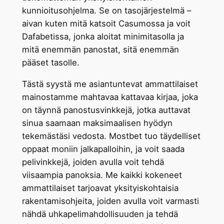
kunnioitusohjelma. Se on tasojärjestelmä –
aivan kuten mitä katsoit Casumossa ja voit
Dafabetissa, jonka aloitat minimitasolla ja
mitä enemmän panostat, sitä enemmän
pääset tasolle.
Tästä syystä me asiantuntevat ammattilaiset
mainostamme mahtavaa kattavaa kirjaa, joka
on täynnä panostusvinkkejä, jotka auttavat
sinua saamaan maksimaalisen hyödyn
tekemästäsi vedosta. Mostbet tuo täydelliset
oppaat moniin jalkapalloihin, ja voit saada
pelivinkkejä, joiden avulla voit tehdä
viisaampia panoksia. Me kaikki kokeneet
ammattilaiset tarjoavat yksityiskohtaisia ​​
rakentamisohjeita, joiden avulla voit varmasti
nähdä uhkapelimahdollisuuden ja tehdä