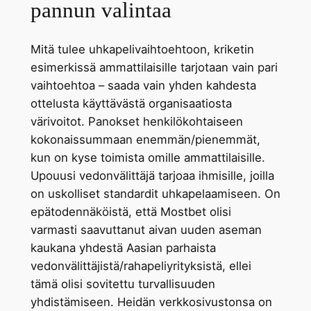
pannun valintaa
Mitä tulee uhkapelivaihtoehtoon, kriketin
esimerkissä ammattilaisille tarjotaan vain pari
vaihtoehtoa – saada vain yhden kahdesta
ottelusta käyttävästä organisaatiosta
värivoitot. Panokset henkilökohtaiseen
kokonaissummaan enemmän/pienemmät,
kun on kyse toimista omille ammattilaisille.
Upouusi vedonvälittäjä tarjoaa ihmisille, joilla
on uskolliset standardit uhkapelaamiseen. On
epätodennäköistä, että Mostbet olisi
varmasti saavuttanut aivan uuden aseman
kaukana yhdestä Aasian parhaista
vedonvälittäjistä/rahapeliyrityksistä, ellei
tämä olisi sovitettu turvallisuuden
yhdistämiseen. Heidän verkkosivustonsa on