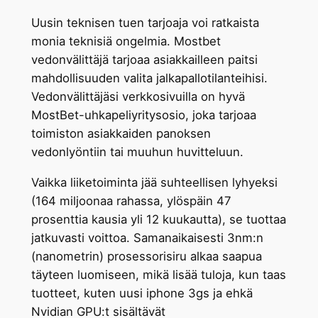
Uusin teknisen tuen tarjoaja voi ratkaista
monia teknisiä ongelmia. Mostbet
vedonvälittäjä tarjoaa asiakkailleen paitsi
mahdollisuuden valita jalkapallotilanteihisi.
Vedonvälittäjäsi verkkosivuilla on hyvä
MostBet-uhkapeliyritysosio, joka tarjoaa
toimiston asiakkaiden panoksen
vedonlyöntiin tai muuhun huvitteluun.
Vaikka liiketoiminta jää suhteellisen lyhyeksi
(164 miljoonaa rahassa, ylöspäin 47
prosenttia kausia yli 12 kuukautta), se tuottaa
jatkuvasti voittoa. Samanaikaisesti 3nm:n
(nanometrin) prosessorisiru alkaa saapua
täyteen luomiseen, mikä lisää tuloja, kun taas
tuotteet, kuten uusi iphone 3gs ja ehkä
Nvidian GPU:t sisältävät