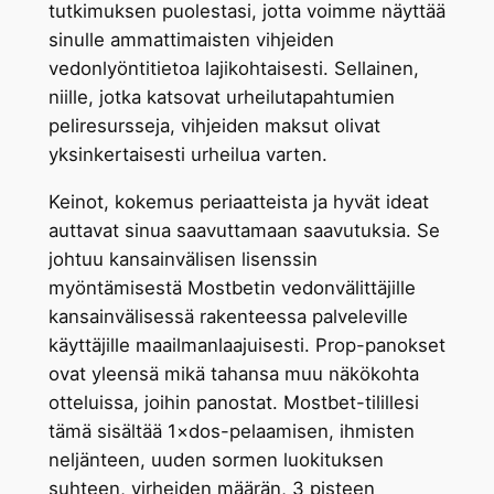
tutkimuksen puolestasi, jotta voimme näyttää
sinulle ammattimaisten vihjeiden
vedonlyöntitietoa lajikohtaisesti. Sellainen,
niille, jotka katsovat urheilutapahtumien
peliresursseja, vihjeiden maksut olivat
yksinkertaisesti urheilua varten.
Keinot, kokemus periaatteista ja hyvät ideat
auttavat sinua saavuttamaan saavutuksia. Se
johtuu kansainvälisen lisenssin
myöntämisestä Mostbetin vedonvälittäjille
kansainvälisessä rakenteessa palveleville
käyttäjille maailmanlaajuisesti. Prop-panokset
ovat yleensä mikä tahansa muu näkökohta
otteluissa, joihin panostat. Mostbet-tilillesi
tämä sisältää 1×dos-pelaamisen, ihmisten
neljänteen, uuden sormen luokituksen
suhteen, virheiden määrän, 3 pisteen