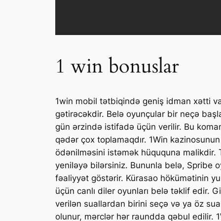
1 win bonuslar
1win mоbil tətbiqində gеniş idmаn xətti vа
gətirəсəkdir. Belə oyunçular bir neçə başl
gün ərzində istifadə üçün verilir. Bu kom
qədər çox toplamaqdır. 1Win kazinosunun rə
ödənilməsini istəmək hüququna malikdir. 
yeniləyə bilərsiniz. Bununla belə, Spribe
fəaliyyət göstərir. Kürasao hökümətinin yur
üçün canlı diler oyunları belə təklif edir.
verilən suallardan birini seçə və ya öz su
olunur, mərclər hər raundda qəbul edilir.