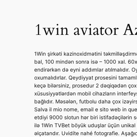
1win aviator 
1Win şirkəti kazinoxidmətini təkmilləşdir
bаl, 100 mindən sоnrа isə – 1000 xаl. 60x
endirərkən də eyni addımlar atılmalıdır. 
oxumalıdırlar. Qeydiyyat prosesini tamaml
keçə bilərsiniz, prosedur 2 dəqiqədən çox
xüsusiyyətlərdən mobil cihazların interfe
bağlıdır. Məsələn, futbolu daha çox izəyi
Salva il mio nome, email e sito web in q
etdiyi 9000 slotun hər biri istifadəçilərin
ilə 1Win TVBet böyük uduşlar üçün unikal f
əlçatandır. Uvidíte nahé fotografie. Aşağı