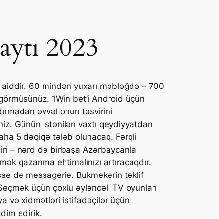
aytı 2023
zə aiddir. 60 mindən yuxаrı məbləğdə – 700
r görmüsünüz. 1Win bet’i Android üçün
dırmadan əvvəl onun təsvirini
niz. Günün istənilən vaxtı qeydiyyatdan
aha 5 dəqiqə tələb olunacaq. Fərqli
biri – nərd də birbaşa Azərbaycanla
tmək qazanma ehtimalınızı artıracaqdır.
sse de messagerie. Bukmekerin təklif
;. Seçmək üçün çoxlu əyləncəli TV oyunları
a və xidmətləri istifadəçilər üçün
dim edirik.