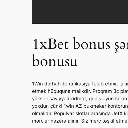
1xBet bonus şər
bonusu
1Win dərhal identifikasiya tələb etmir, la
etmək hüququna malikdir. Proqram üç pla
yüksək səviyyəli xidmət, geniş oyun seçim
yoxdur, çünki 1win AZ bukmeker kontorun
olmalıdır. Populyar slotlar arasında JetX 
mərclər nəzərə alınır. Siz mərc təşkil etmə