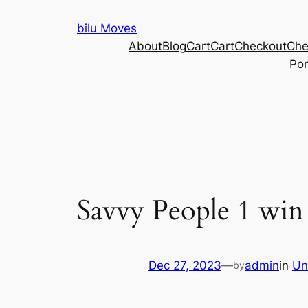
Skip
bilu Moves
to
About
Blog
Cart
Cart
Checkout
Che
content
Por
Savvy People 1 win
Dec 27, 2023
—
admin
in
Un
by