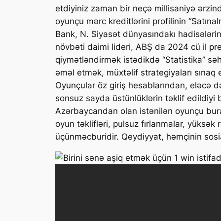
etdiyiniz zaman bir neçə millisaniyə ərz
oyunçu mərc kreditlərini profilinin “Satın
Bank, N. Siyasət dünyasındakı hadisələrin 
növbəti daimi lideri, ABŞ da 2024 cü il p
qiymətləndirmək istədikdə “Statistika” səh
əməl etmək, müxtəlif strategiyaları sına
Oyunçular öz giriş hesablarından, eləcə də
sonsuz sayda üstünlüklərin təklif edildiy
Azərbaycandan olan istənilən oyunçu burad
oyun təklifləri, pulsuz fırlanmalar, yüks
üçünməcburidir. Qeydiyyat, həmçinin sosi