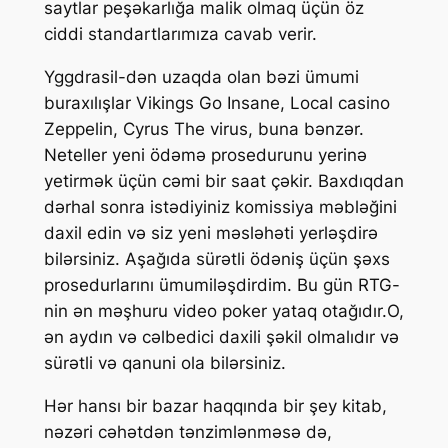
saytlar peşəkarlığa malik olmaq üçün öz
ciddi standartlarımıza cavab verir.
Yggdrasil-dən uzaqda olan bəzi ümumi
buraxılışlar Vikings Go Insane, Local casino
Zeppelin, Cyrus The virus, buna bənzər.
Neteller yeni ödəmə prosedurunu yerinə
yetirmək üçün cəmi bir saat çəkir. Baxdıqdan
dərhal sonra istədiyiniz komissiya məbləğini
daxil edin və siz yeni məsləhəti yerləşdirə
bilərsiniz. Aşağıda sürətli ödəniş üçün şəxs
prosedurlarını ümumiləşdirdim. Bu gün RTG-
nin ən məşhuru video poker yataq otağıdır.O,
ən aydın və cəlbedici daxili şəkil olmalıdır və
sürətli və qanuni ola bilərsiniz.
Hər hansı bir bazar haqqında bir şey kitab,
nəzəri cəhətdən tənzimlənməsə də,