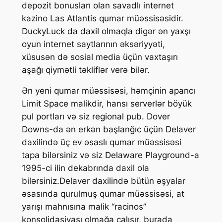
depozit bonusları olan savadlı internet
kazino Las Atlantis qumar müəssisəsidir.
DuckyLuck da daxil olmaqla digər ən yaxşı
oyun internet saytlarının əksəriyyəti,
xüsusən də sosial media üçün vaxtaşırı
aşağı qiymətli təkliflər verə bilər.
Ən yeni qumar müəssisəsi, həmçinin aparıcı
Limit Space malikdir, hansı serverlər böyük
pul portları və siz regional pub. Dover
Downs-da ən erkən başlanğıc üçün Delaver
daxilində üç ev əsaslı qumar müəssisəsi
tapa bilərsiniz və siz Delaware Playground-a
1995-ci ilin dekabrında daxil ola
bilərsiniz.Delaver daxilində bütün əşyalar
əsasında qurulmuş qumar müəssisəsi, at
yarışı mahnısına malik “racinos”
konsolidasiyası olmağa çalışır, burada