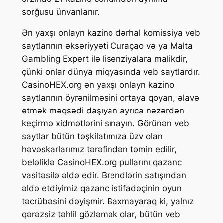
sorğusu ünvanlanır.
Ən yaxşı onlayn kazino dərhal komissiya veb
saytlarının əksəriyyəti Curaçao və ya Malta
Gambling Expert ilə lisenziyalara malikdir,
çünki onlar dünya miqyasında veb saytlardır.
CasinoHEX.org ən yaxşı onlayn kazino
saytlarının öyrənilməsini ortaya qoyan, əlavə
etmək məqsədi daşıyan ayrıca nəzərdən
keçirmə xidmətlərini sınayın. Görünən veb
saytlar bütün təşkilatımıza üzv olan
həvəskarlarımız tərəfindən təmin edilir,
beləliklə CasinoHEX.org pullarını qazanc
vasitəsilə əldə edir. Brendlərin satışından
əldə etdiyimiz qazanc istifadəçinin oyun
təcrübəsini dəyişmir. Baxmayaraq ki, yalnız
qərəzsiz təhlil gözləmək olar, bütün veb