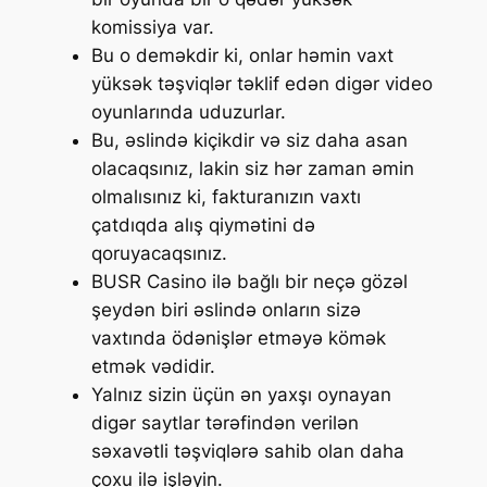
komissiya var.
Bu o deməkdir ki, onlar həmin vaxt
yüksək təşviqlər təklif edən digər video
oyunlarında uduzurlar.
Bu, əslində kiçikdir və siz daha asan
olacaqsınız, lakin siz hər zaman əmin
olmalısınız ki, fakturanızın vaxtı
çatdıqda alış qiymətini də
qoruyacaqsınız.
BUSR Casino ilə bağlı bir neçə gözəl
şeydən biri əslində onların sizə
vaxtında ödənişlər etməyə kömək
etmək vədidir.
Yalnız sizin üçün ən yaxşı oynayan
digər saytlar tərəfindən verilən
səxavətli təşviqlərə sahib olan daha
çoxu ilə işləyin.