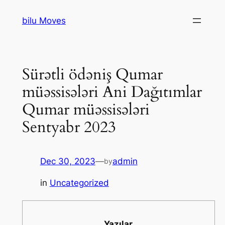
Skip
bilu Moves
to
content
Sürətli ödəniş Qumar
müəssisələri Ani Dağıtımlar
Qumar müəssisələri
Sentyabr 2023
Dec 30, 2023
—
admin
by
in
Uncategorized
Yazılar