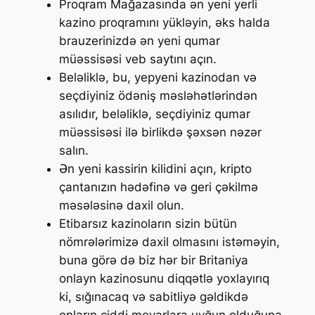
Proqram Mağazasında ən yeni yerli
kazino proqramını yükləyin, əks halda
brauzerinizdə ən yeni qumar
müəssisəsi veb saytını açın.
Beləliklə, bu, yepyeni kazinodan və
seçdiyiniz ödəniş məsləhətlərindən
asılıdır, beləliklə, seçdiyiniz qumar
müəssisəsi ilə birlikdə şəxsən nəzər
salın.
Ən yeni kassirin kilidini açın, kripto
çantanızın hədəfinə və geri çəkilmə
məsələsinə daxil olun.
Etibarsız kazinoların sizin bütün
nömrələrimizə daxil olmasını istəməyin,
buna görə də biz hər bir Britaniya
onlayn kazinosunu diqqətlə yoxlayırıq
ki, sığınacaq və sabitliyə gəldikdə
onların ciddi meyarlara uyğun olduğuna