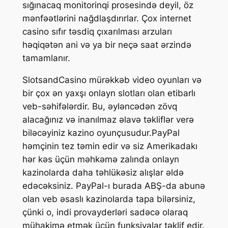
sığınacaq monitorinqi prosesində deyil, öz
mənfəətlərini nağdlaşdırırlar. Çox internet
casino sıfır təsdiq çıxarılması arzuları
həqiqətən ani və ya bir neçə saat ərzində
tamamlanır.
SlotsandCasino mürəkkəb video oyunları və
bir çox ən yaxşı onlayn slotları olan etibarlı
veb-səhifələrdir. Bu, əyləncədən zövq
alacağınız və inanılmaz əlavə təkliflər verə
biləcəyiniz kazino oyunçusudur.PayPal
həmçinin tez təmin edir və siz Amerikadakı
hər kəs üçün məhkəmə zalında onlayn
kazinolarda daha təhlükəsiz alışlar əldə
edəcəksiniz. PayPal-ı burada ABŞ-da abunə
olan veb əsaslı kazinolarda tapa bilərsiniz,
çünki o, indi provayderləri sadəcə olaraq
mühakimə etmək üçün funksiyalar təklif edir.