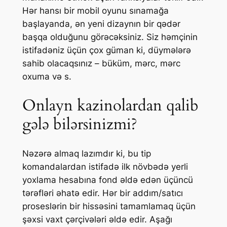
Hər hansı bir mobil oyunu sınamağa
başlayanda, ən yeni dizaynın bir qədər
başqa olduğunu görəcəksiniz. Siz həmçinin
istifadəniz üçün çox güman ki, düymələrə
sahib olacaqsınız – büküm, mərc, mərc
oxuma və s.
Onlayn kazinolardan qalib
gələ bilərsinizmi?
Nəzərə almaq lazımdır ki, bu tip
komandalardan istifadə ilk növbədə yerli
yoxlama hesabına fond əldə edən üçüncü
tərəfləri əhatə edir. Hər bir addım/satıcı
proseslərin bir hissəsini tamamlamaq üçün
şəxsi vaxt çərçivələri əldə edir. Aşağı