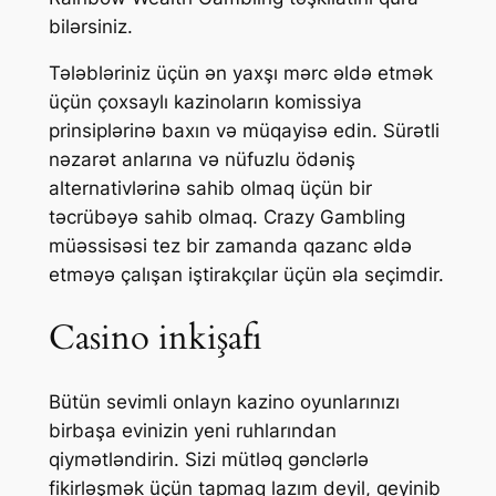
bilərsiniz.
Tələbləriniz üçün ən yaxşı mərc əldə etmək
üçün çoxsaylı kazinoların komissiya
prinsiplərinə baxın və müqayisə edin. Sürətli
nəzarət anlarına və nüfuzlu ödəniş
alternativlərinə sahib olmaq üçün bir
təcrübəyə sahib olmaq. Crazy Gambling
müəssisəsi tez bir zamanda qazanc əldə
etməyə çalışan iştirakçılar üçün əla seçimdir.
Casino inkişafı
Bütün sevimli onlayn kazino oyunlarınızı
birbaşa evinizin yeni ruhlarından
qiymətləndirin. Sizi mütləq gənclərlə
fikirləşmək üçün tapmaq lazım deyil, geyinib