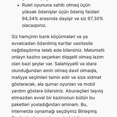
Rulet oyununa sahib olmaq üçün
yüksək ödənişlər üçün ödəniş faizləri
94,34% arasında dəyişir və siz 97,30%
olacaqsınız.
Siz həmçinin bank köçürmələri və ya
əvvəlcədən ödənilmiş kartlar vasitəsilə
nağdlaşdırma tələb edə bilərsiniz. Məlumatlı
onlayn kazino seçərkən diqqətli olmaq lazım
olan bəzi şeylər var. Səlahiyyətli və idarə
olunduğundan əmin olmaq daxil olmaqla,
maliyyə seçimləri təmin edir və sizə xidmət
göstərəcək, əla qumar oyunları və mobil
yardım göstərə bilərsiniz. Abunəçiləri təşviq
etməzdən əvvəl bir kazinonun bütün bu
paketləri yoxladığından əminəm. Bu,
internetdə oynamağı seçdiyiniz Birləşmiş