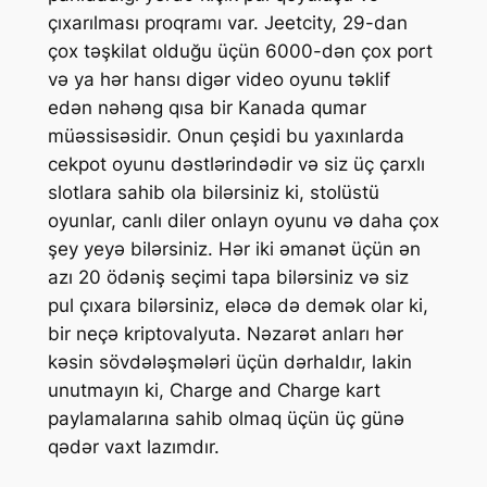
çıxarılması proqramı var. Jeetcity, 29-dan
çox təşkilat olduğu üçün 6000-dən çox port
və ya hər hansı digər video oyunu təklif
edən nəhəng qısa bir Kanada qumar
müəssisəsidir. Onun çeşidi bu yaxınlarda
cekpot oyunu dəstlərindədir və siz üç çarxlı
slotlara sahib ola bilərsiniz ki, stolüstü
oyunlar, canlı diler onlayn oyunu və daha çox
şey yeyə bilərsiniz. Hər iki əmanət üçün ən
azı 20 ödəniş seçimi tapa bilərsiniz və siz
pul çıxara bilərsiniz, eləcə də demək olar ki,
bir neçə kriptovalyuta. Nəzarət anları hər
kəsin sövdələşmələri üçün dərhaldır, lakin
unutmayın ki, Charge and Charge kart
paylamalarına sahib olmaq üçün üç günə
qədər vaxt lazımdır.