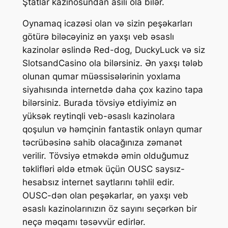
Ştatlar kazinosundan asılı ola bilər.
Oynamaq icazəsi olan və sizin peşəkarları
götürə biləcəyiniz ən yaxşı veb əsaslı
kazinolar əslində Red-dog, DuckyLuck və siz
SlotsandCasino ola bilərsiniz. Ən yaxşı tələb
olunan qumar müəssisələrinin yoxlama
siyahısında internetdə daha çox kazino tapa
bilərsiniz. Burada tövsiyə etdiyimiz ən
yüksək reytinqli veb-əsaslı kazinolara
qoşulun və həmçinin fantastik onlayn qumar
təcrübəsinə sahib olacağınıza zəmanət
verilir. Tövsiyə etməkdə əmin olduğumuz
təklifləri əldə etmək üçün OUSC saysız-
hesabsız internet saytlarını təhlil edir.
OUSC-dən olan peşəkarlar, ən yaxşı veb
əsaslı kazinolarınızın öz sayını seçərkən bir
neçə məqamı təsəvvür edirlər.