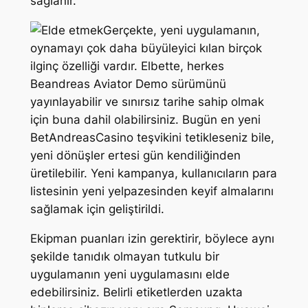
sağlanır.
Gerçekte, yeni uygulamanın,
oynamayı çok daha büyüleyici kılan birçok
ilginç özelliği vardır. Elbette, herkes
Beandreas Aviator Demo sürümünü
yayınlayabilir ve sınırsız tarihe sahip olmak
için buna dahil olabilirsiniz. Bugün en yeni
BetAndreasCasino teşvikini tetikleseniz bile,
yeni dönüşler ertesi gün kendiliğinden
üretilebilir. Yeni kampanya, kullanıcıların para
listesinin yeni yelpazesinden keyif almalarını
sağlamak için geliştirildi.
Ekipman puanları izin gerektirir, böylece aynı
şekilde tanıdık olmayan tutkulu bir
uygulamanın yeni uygulamasını elde
edebilirsiniz. Belirli etiketlerden uzakta