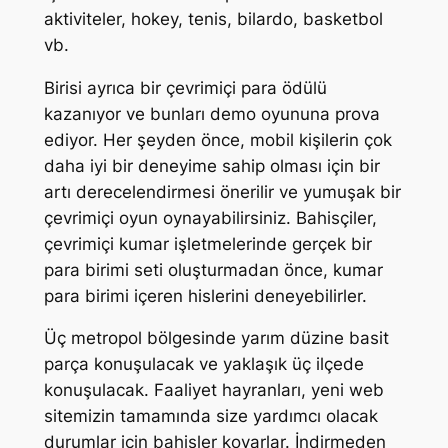
aktiviteler, hokey, tenis, bilardo, basketbol
vb.
Birisi ayrıca bir çevrimiçi para ödülü
kazanıyor ve bunları demo oyununa prova
ediyor. Her şeyden önce, mobil kişilerin çok
daha iyi bir deneyime sahip olması için bir
artı derecelendirmesi önerilir ve yumuşak bir
çevrimiçi oyun oynayabilirsiniz. Bahisçiler,
çevrimiçi kumar işletmelerinde gerçek bir
para birimi seti oluşturmadan önce, kumar
para birimi içeren hislerini deneyebilirler.
Üç metropol bölgesinde yarım düzine basit
parça konuşulacak ve yaklaşık üç ilçede
konuşulacak. Faaliyet hayranları, yeni web
sitemizin tamamında size yardımcı olacak
durumlar için bahisler koyarlar. İndirmeden