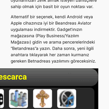
oyunlarından zevk almak isteyen bahisçilere
sahip olmak için basit bir oyun noktası var.
Alternatif bir seçenek, kendi Android veya
Apple cihazınıza iyi bir Beandreas Aviator
uygulaması indirmektir. Gadget’ınızın
mağazasına (Play Business/Yazılım
Mağazası) gidin ve arama pencerelerindeki
“Betandreas”a yazın. Daha sonra, yeni ilgili
anahtara tıklayarak her zaman kurmanız
gereken Betnadreas yazılımını göreceksiniz.