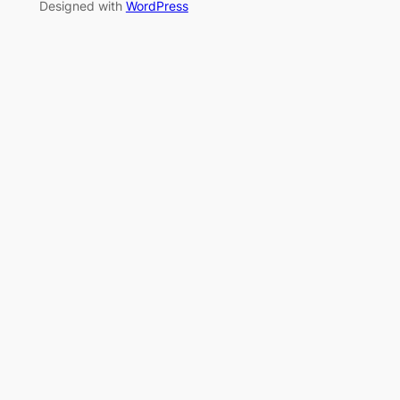
Designed with
WordPress