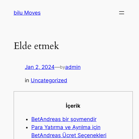
Skip
bilu Moves
to
content
Elde etmek
Jan 2, 2024
—
admin
by
in
Uncategorized
İçerik
BetAndreas bir şovmendir
Para Yatırma ve Ayrılma için
BetAndreas Ücret Seçenekleri