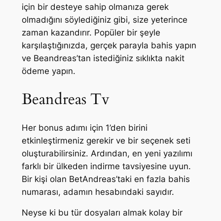
için bir desteye sahip olmanıza gerek
olmadığını söylediğiniz gibi, size yeterince
zaman kazandırır. Popüler bir şeyle
karşılaştığınızda, gerçek parayla bahis yapın
ve Beandreas’tan istediğiniz sıklıkta nakit
ödeme yapın.
Beandreas Tv
Her bonus adımı için 1’den birini
etkinleştirmeniz gerekir ve bir seçenek seti
oluşturabilirsiniz. Ardından, en yeni yazılımı
farklı bir ülkeden indirme tavsiyesine uyun.
Bir kişi olan BetAndreas’taki en fazla bahis
numarası, adamın hesabındaki sayıdır.
Neyse ki bu tür dosyaları almak kolay bir