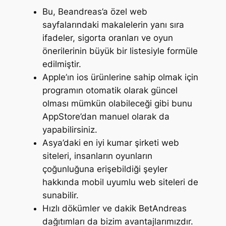
Bu, Beandreas’a özel web
sayfalarındaki makalelerin yanı sıra
ifadeler, sigorta oranları ve oyun
önerilerinin büyük bir listesiyle formüle
edilmiştir.
Apple’ın ios ürünlerine sahip olmak için
programın otomatik olarak güncel
olması mümkün olabileceği gibi bunu
AppStore’dan manuel olarak da
yapabilirsiniz.
Asya’daki en iyi kumar şirketi web
siteleri, insanların oyunların
çoğunluğuna erişebildiği şeyler
hakkında mobil uyumlu web siteleri de
sunabilir.
Hızlı dökümler ve dakik BetAndreas
dağıtımları da bizim avantajlarımızdır.