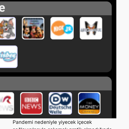
Pandemi nedeniyle yiyecek içecek