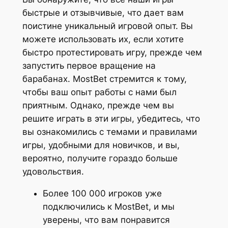
быстрые и отзывчивые, что дает вам
поистине уникальный игровой опыт. Вы
можете использовать их, если хотите
быстро протестировать игру, прежде чем
запустить первое вращение на
барабанах. MostBet стремится к тому,
чтобы ваш опыт работы с нами был
приятным. Однако, прежде чем вы
решите играть в эти игры, убедитесь, что
вы ознакомились с темами и правилами
игры, удобными для новичков, и вы,
вероятно, получите гораздо больше
удовольствия.
Более 100 000 игроков уже
подключились к MostBet, и мы
уверены, что вам понравится