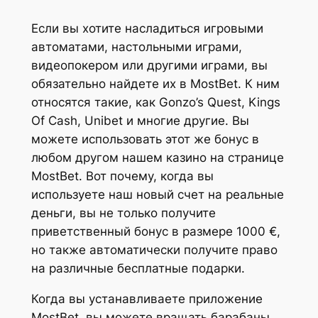
Если вы хотите насладиться игровыми
автоматами, настольными играми,
видеопокером или другими играми, вы
обязательно найдете их в MostBet. К ним
относятся такие, как Gonzo’s Quest, Kings
Of Cash, Unibet и многие другие. Вы
можете использовать этот же бонус в
любом другом нашем казино на странице
MostBet. Вот почему, когда вы
используете наш новый счет на реальные
деньги, вы не только получите
приветственный бонус в размере 1000 €,
но также автоматически получите право
на различные бесплатные подарки.
Когда вы устанавливаете приложение
MostBet, вы можете вращать барабаны,