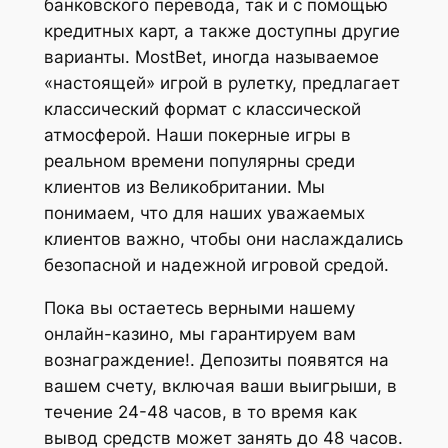
банковского перевода, так и с помощью
кредитных карт, а также доступны другие
варианты. MostBet, иногда называемое
«настоящей» игрой в рулетку, предлагает
классический формат с классической
атмосферой. Наши покерные игры в
реальном времени популярны среди
клиентов из Великобритании. Мы
понимаем, что для наших уважаемых
клиентов важно, чтобы они наслаждались
безопасной и надежной игровой средой.
Пока вы остаетесь верными нашему
онлайн-казино, мы гарантируем вам
вознаграждение!. Депозиты появятся на
вашем счету, включая ваши выигрыши, в
течение 24-48 часов, в то время как
вывод средств может занять до 48 часов.