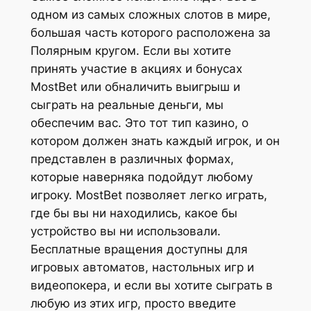
одном из самых сложных слотов в мире,
большая часть которого расположена за
Полярным кругом. Если вы хотите
принять участие в акциях и бонусах
MostBet или обналичить выигрыш и
сыграть на реальные деньги, мы
обеспечим вас. Это тот тип казино, о
котором должен знать каждый игрок, и он
представлен в различных формах,
которые наверняка подойдут любому
игроку. MostBet позволяет легко играть,
где бы вы ни находились, какое бы
устройство вы ни использовали.
Бесплатные вращения доступны для
игровых автоматов, настольных игр и
видеопокера, и если вы хотите сыграть в
любую из этих игр, просто введите