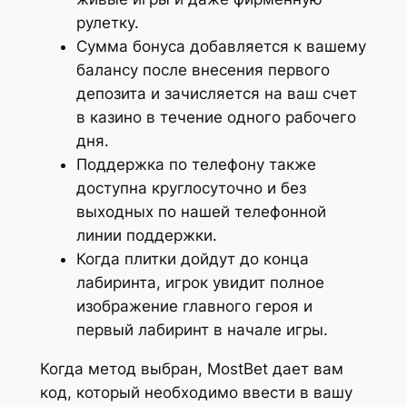
рулетку.
Сумма бонуса добавляется к вашему
балансу после внесения первого
депозита и зачисляется на ваш счет
в казино в течение одного рабочего
дня.
Поддержка по телефону также
доступна круглосуточно и без
выходных по нашей телефонной
линии поддержки.
Когда плитки дойдут до конца
лабиринта, игрок увидит полное
изображение главного героя и
первый лабиринт в начале игры.
Когда метод выбран, MostBet дает вам
код, который необходимо ввести в вашу