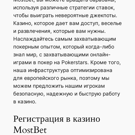
используя различные стратегии ставок,
чтобы выиграть невероятные джекпоты.
Казино, которое дает вам доступ, веселье
и развлечения, которые вам нужны.
Наслаждайтесь самым захватывающим
покерным опытом, который когда-либо
знал мир, с захватывающими онлайн-
играми в покер на Pokerstars. Кроме того,
наша инфраструктура оптимизирована
для европейского рынка, поэтому мы
можем предложить нашим игрокам
безопасную, надежную и быструю работу
в казино.
Регистрация в казино
MostBet