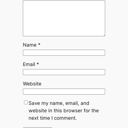
Name
*
Email
*
Website
Save my name, email, and
website in this browser for the
next time I comment.