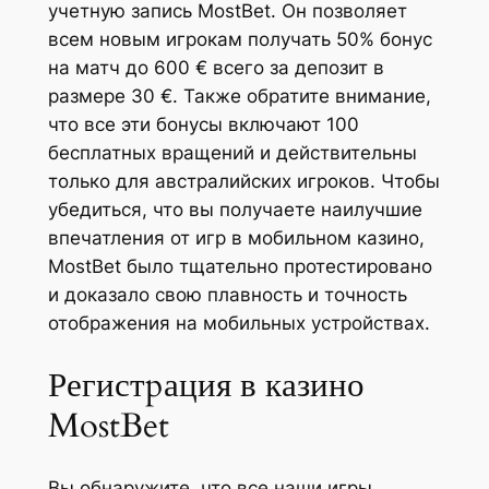
учетную запись MostBet. Он позволяет
всем новым игрокам получать 50% бонус
на матч до 600 € всего за депозит в
размере 30 €. Также обратите внимание,
что все эти бонусы включают 100
бесплатных вращений и действительны
только для австралийских игроков. Чтобы
убедиться, что вы получаете наилучшие
впечатления от игр в мобильном казино,
MostBet было тщательно протестировано
и доказало свою плавность и точность
отображения на мобильных устройствах.
Регистpация в казино
MostBet
Вы обнаружите, что все наши игры