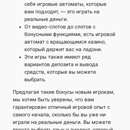
себя игровые автоматы, которые
вам подходят, — это играть на
реальные деньги.
От видео-слотов до слотов с
бонусными функциями, есть игровой
автомат с вращающимся казино,
который держит вас на ладони.
Эти игры также имеют ряд
вариантов депозита и вывода
средств, которые вы можете
выбрать.
Предлагая такие бонусы новым игрокам,
мы хотим быть уверены, что вам
гарантирован отличный игровой опыт с
самого начала, сколько бы вы уже ни
играли на реальные деньги. Вы можете
просто выбрать язык и диалект, который