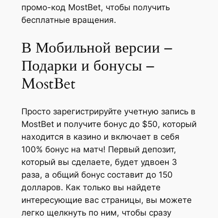
промо-код MostBet, чтобы получить
бесплатные вращения.
В Мобильной версии –
Подарки и бонусы –
MostBet
Просто зарегистрируйте учетную запись в
MostBet и получите бонус до $50, который
находится в казино и включает в себя
100% бонус на матч! Первый депозит,
который вы сделаете, будет удвоен 3
раза, а общий бонус составит до 150
долларов. Как только вы найдете
интересующие вас страницы, вы можете
легко щелкнуть по ним, чтобы сразу