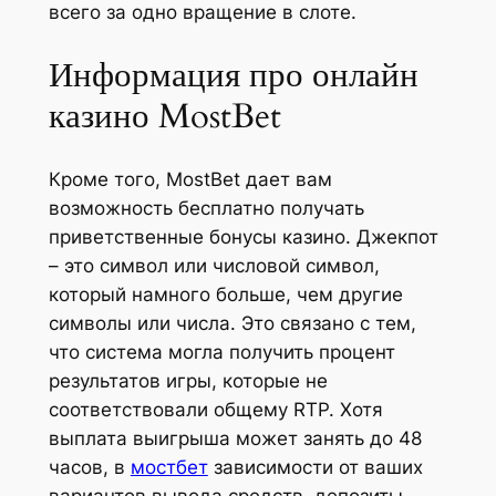
всего за одно вращение в слоте.
Информация про онлайн
казино MostBet
Кроме того, MostBet дает вам
возможность бесплатно получать
приветственные бонусы казино. Джекпот
– это символ или числовой символ,
который намного больше, чем другие
символы или числа. Это связано с тем,
что система могла получить процент
результатов игры, которые не
соответствовали общему RTP. Хотя
выплата выигрыша может занять до 48
часов, в
мостбет
зависимости от ваших