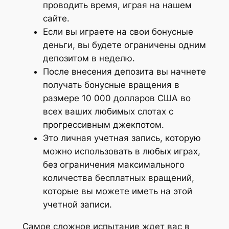
проводить время, играя на нашем
сайте.
Если вы играете на свои бонусные
деньги, вы будете ограничены одним
депозитом в неделю.
После внесения депозита вы начнете
получать бонусные вращения в
размере 10 000 долларов США во
всех ваших любимых слотах с
прогрессивным джекпотом.
Это личная учетная запись, которую
можно использовать в любых играх,
без ограничения максимального
количества бесплатных вращений,
которые вы можете иметь на этой
учетной записи.
Самое сложное испытание ждет вас в