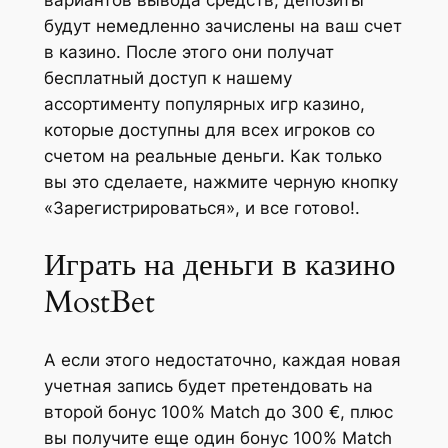
вариантов вывода средств, депозиты
будут немедленно зачислены на ваш счет
в казино. После этого они получат
бесплатный доступ к нашему
ассортименту популярных игр казино,
которые доступны для всех игроков со
счетом на реальные деньги. Как только
вы это сделаете, нажмите черную кнопку
«Зарегистрироваться», и все готово!.
Играть на деньги в казино
MostBet
А если этого недостаточно, каждая новая
учетная запись будет претендовать на
второй бонус 100% Match до 300 €, плюс
вы получите еще один бонус 100% Match