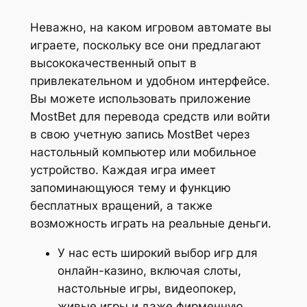
Неважно, на каком игровом автомате вы
играете, поскольку все они предлагают
высококачественный опыт в
привлекательном и удобном интерфейсе.
Вы можете использовать приложение
MostBet для перевода средств или войти
в свою учетную запись MostBet через
настольный компьютер или мобильное
устройство. Каждая игра имеет
запоминающуюся тему и функцию
бесплатных вращений, а также
возможность играть на реальные деньги.
У нас есть широкий выбор игр для
онлайн-казино, включая слоты,
настольные игры, видеопокер,
живые игры и даже фирменную