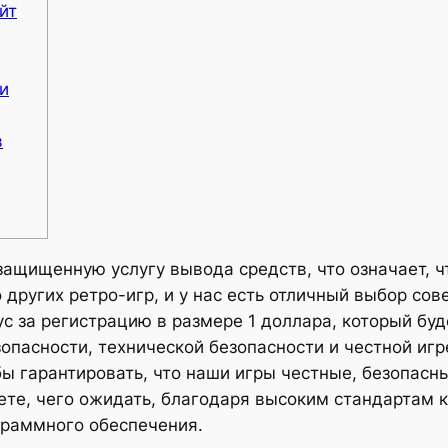
йт
и
в
ащищенную услугу вывода средств, что означает, чт
о других ретро-игр, и у нас есть отличный выбор со
ус за регистрацию в размере 1 доллара, который бу
зопасности, технической безопасности и честной игр
ы гарантировать, что наши игры честные, безопасны
аете, чего ожидать, благодаря высоким стандартам 
граммного обеспечения.