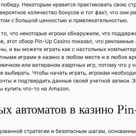
 победу. Некоторым нравится практиковать свою стр
вероятное количество бонусов и тот факт, что они 
том с большой ценностью и привлекательностью.
о то, что некоторые игроки обнаружили, что поддерж
в, этот обзор Pin-Up Casino показал, что рекламные
ы, и вы можете играть как с настольных компьютеро
ными играми в казино в любом месте и в любое вре
овичком или ветераном азартных игр, потому что у н
е выбирать. Чтобы начать играть, игрокам необходи
очты и подтвердить данные своей учетной записи. Э
ы купить что-то на Amazon.
ых автоматов в казино Pi
ованной стратегии и безопасным шагам, основанн