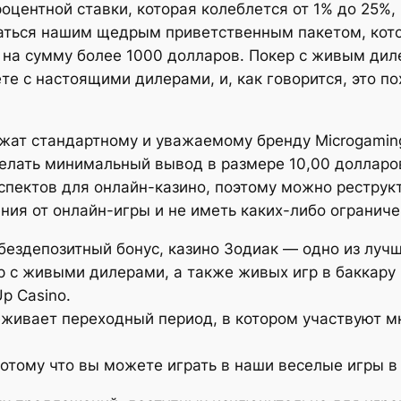
центной ставки, которая колеблется от 1% до 25%, 
аться нашим щедрым приветственным пакетом, кото
 на сумму более 1000 долларов. Покер с живым диле
е с настоящими дилерами, и, как говорится, это по
жат стандартному и уважаемому бренду Microgamin
сделать минимальный вывод в размере 10,00 долла
спектов для онлайн-казино, поэтому можно реструк
ния от онлайн-игры и не иметь каких-либо ограниче
бездепозитный бонус, казино Зодиак — одно из лучш
р с живыми дилерами, а также живых игр в баккару
p Casino.
живает переходный период, в котором участвуют м
отому что вы можете играть в наши веселые игры в