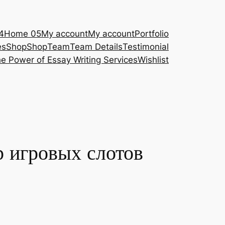
4
Home 05
My account
My account
Portfolio
es
Shop
Shop
Team
Team Details
Testimonial
e Power of Essay Writing Services
Wishlist
 игровых слотов