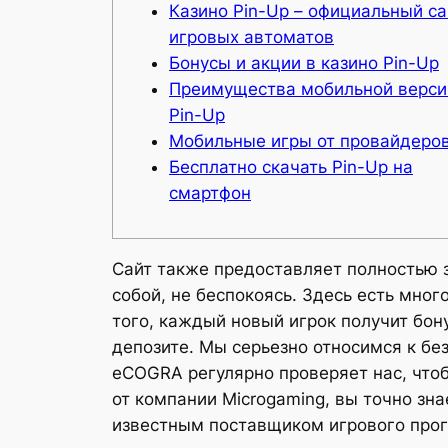
Казино Pin-Up – официальный са
игровых автоматов
Бонусы и акции в казино Pin-Up
Преимущества мобильной верси
Pin-Up
Мобильные игры от провайдеро
Бесплатно скачать Pin-Up на
смартфон
Сайт также предоставляет полностью з
собой, не беспокоясь. Здесь есть мног
того, каждый новый игрок получит бон
депозите. Мы серьезно относимся к бе
eCOGRA регулярно проверяет нас, чтоб
от компании Microgaming, вы точно зн
известным поставщиком игрового про