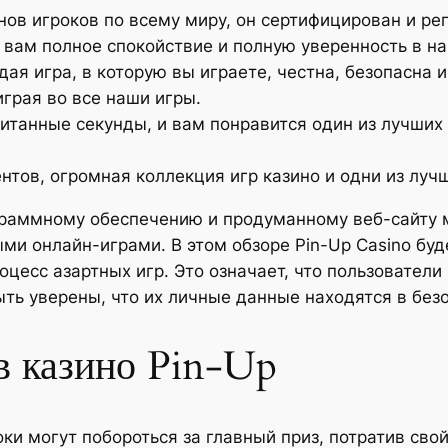
нов игроков по всему миру, он сертифицирован и ре
 вам полное спокойствие и полную уверенность в на
ая игра, в которую вы играете, честна, безопасна 
грая во все наши игры.
читанные секунды, и вам понравится один из лучших
нтов, огромная коллекция игр казино и одни из лу
раммному обеспечению и продуманному веб-сайту м
ми онлайн-играми. В этом обзоре Pin-Up Casino бу
оцесс азартных игр. Это означает, что пользовател
ыть уверены, что их личные данные находятся в без
в казино Pin-Up
оки могут побороться за главный приз, потратив св