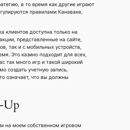
атегию, в то время как другие играют
регулируются правилами Канаваке,
ка клиентов доступна только на
 акции, представленные на сайте,
в, так и с мобильных устройств,
мя. Это казино подходит для всех,
ас так много игр и такой широкий
мо создать учетную запись,
то означает, что вы должны
n-Up
ым на моем собственном игровом