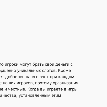
о игроки могут брать свои деньги с
вершенно уникальных слотов. Кроме
дет добавлен на его счет при каждом
е наших игроков, поэтому организация
е и честные. Когда вы играете в игры
качества, установленным этим