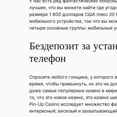
У нас есть ряд фантастических бонусн
лучшее, что вы можете найти где угод
размере 1 600 долларов США плюс 20 
мобильного устройства, так что вы мож
четыре основные группы: мобильные ус
Бездепозит за уст
телефон
Спросите любого гонщика, у которого е
время, чтобы привыкнуть, но это не д
даже самые популярные казино в мире 
то, что это новое казино, это казино 
Pin-Up Casino исследует множество фа
интересный, веселый и захватывающий