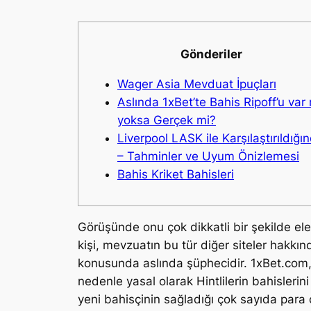
Gönderiler
Wager Asia Mevduat İpuçları
Aslında 1xBet’te Bahis Ripoff’u var
yoksa Gerçek mi?
Liverpool LASK ile Karşılaştırıldığı
– Tahminler ve Uyum Önizlemesi
Bahis Kriket Bahisleri
Görüşünde onu çok dikkatli bir şekilde ele
kişi, mevzuatın bu tür diğer siteler hakkın
konusunda aslında şüphecidir. 1xBet.com, C
nedenle yasal olarak Hintlilerin bahisleri
yeni bahisçinin sağladığı çok sayıda par