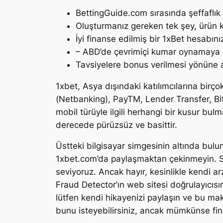
BettingGuide.com sırasında şeffaflık
Oluşturmanız gereken tek şey, ürün kal
İyi finanse edilmiş bir 1xBet hesabın
– ABD’de çevrimiçi kumar oynamaya kat
Tavsiyelere bonus verilmesi yönüne ay
1xbet, Asya dışındaki katılımcılarına birço
(Netbanking), PayTM, Lender Transfer, Bitc
mobil türüyle ilgili herhangi bir kusur bu
derecede pürüzsüz ve basittir.
Üstteki bilgisayar simgesinin altında bul
1xbet.com’da paylaşmaktan çekinmeyin. Se
seviyoruz. Ancak hayır, kesinlikle kendi arz
Fraud Detector’ın web sitesi doğrulayıcıs
lütfen kendi hikayenizi paylaşın ve bu ma
bunu isteyebilirsiniz, ancak mümkünse fin