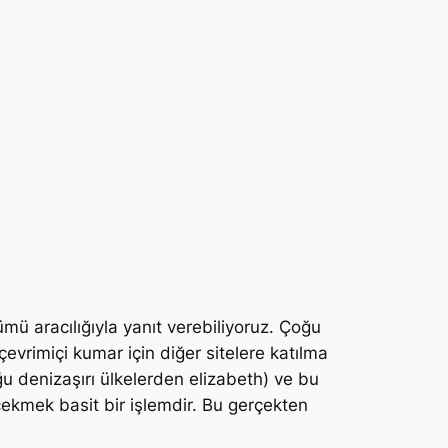
mü aracılığıyla yanıt verebiliyoruz. Çoğu
çevrimiçi kumar için diğer sitelere katılma
ğu denizaşırı ülkelerden elizabeth) ve bu
çekmek basit bir işlemdir. Bu gerçekten