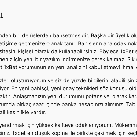
ı
inden biri de üslerden bahsetmesidir. Başka bir üyelik o
etişime geçmenize olanak tanır. Bahislerin ana odak nok
esini kişisel olarak da kullanabilirsiniz. Böylece 1xBe
eniz için yeni bir yazılım indirmenize gerek kalmaz. Sık 
 1xBet yorumunun en yeni analizini kabul etmeyi ihmal 
zleri oluşturuyorum ve siz de yüzde bilgilerini alabilirsini
iyor. En yeni bahisçi, yeni onay teknikleri söz konusu o
aktır. Anlaşmanızın yeni durumunu potansiyel olarak kara
mda birkaç saat içinde banka hesabınızı alırsınız. Tabii 
 kesinlikle vardır.
 uyandırmak için yüksek kaliteye odaklanıyorum. Mükemmel
iniz. 1xbet en düşük kopma ile birlikte çekilmek için seçt