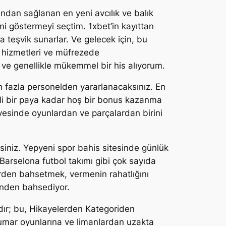
ından sağlanan en yeni avcılık ve balık
 göstermeyi seçtim. 1xbet’in kayıttan
 teşvik sunarlar. Ve gelecek için, bu
ici hizmetleri ve müfrezede
 ve genellikle mükemmel bir his alıyorum.
en fazla personelden yararlanacaksınız. En
rli bir paya kadar hoş bir bonus kazanma
sayesinde oyunlardan ve parçalardan birini
rsiniz. Yepyeni spor bahis sitesinde günlük
arselona futbol takımı gibi çok sayıda
rden bahsetmek, vermenin rahatlığını
ğinden bahsediyor.
zdır; bu, Hikayelerden Kategoriden
kumar oyunlarına ve limanlardan uzakta