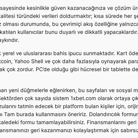
 sayesinde kesinlikle güven kazanacağınıza ve çözüm ür
itesi türündeki verileri doldurmaktır; kısa sürede her şe
ız olması durumunda, bu çevrimiçi akış özelliğine yalnızc
ılan kullanıcılar bunu duyarlı ve dikkatli yapacaklardır
kırıdır.
k yerel ve uluslararası bahis ipucu sunmaktadır. Kart öde
oin, Yahoo Shell ve çok daha fazlasıyla oynayarak para y
lmak çok zordur. PC’de olduğu gibi hücresel bir tablette
unan yeni düğmelerle eğlenirken, bu sayfaları ve sosyal
ktörden çok sayıda sistem 1xbet.com olarak ortaya çıkt
ularını tatmin edecek bir platform bulan kişiler için, orij
ını Tam burada kullanmasını öneririz. Dolandırıcılık fo
kaledeki formu tamamlayabilirsiniz. Finansmanlarını ge
ansmanınızı geri kazanmanızı kolaylaştırmak için sabırsı