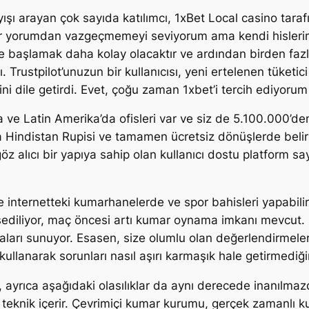
yışı arayan çok sayıda katılımcı, 1xBet Local casino taraf
ir yorumdan vazgeçmemeyi seviyorum ama kendi hislerimi
e başlamak daha kolay olacaktır ve ardından birden fazla
dı. Trustpilot’unuzun bir kullanıcısı, yeni ertelenen tüket
i dile getirdi. Evet, çoğu zaman 1xbet’i tercih ediyorum
ya ve Latin Amerika’da ofisleri var ve siz de 5.100.000’d
nda Hindistan Rupisi ve tamamen ücretsiz dönüşlerde beli
göz alıcı bir yapıya sahip olan kullanıcı dostu platform 
kle internetteki kumarhanelerde ve spor bahisleri yapabili
ediliyor, maç öncesi artı kumar oynama imkanı mevcut. B
aları sunuyor. Esasen, size olumlu olan değerlendirmele
ı kullanarak sorunları nasıl aşırı karmaşık hale getirmedi
, ayrıca aşağıdaki olasılıklar da aynı derecede inanılma
 teknik içerir. Çevrimiçi kumar kurumu, gerçek zamanlı 