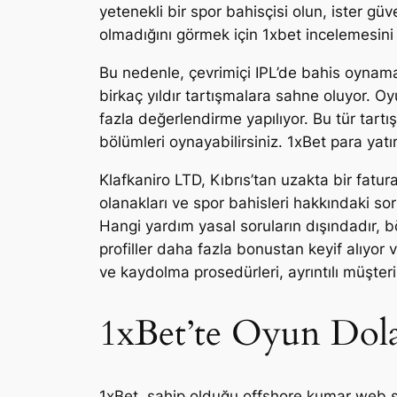
yetenekli bir spor bahisçisi olun, ister gü
olmadığını görmek için 1xbet incelemesini
Bu nedenle, çevrimiçi IPL’de bahis oynaman
birkaç yıldır tartışmalara sahne oluyor.
fazla değerlendirme yapılıyor. Bu tür tartı
bölümleri oynayabilirsiniz. 1xBet para yatır
Klafkaniro LTD, Kıbrıs’tan uzakta bir fatur
olanakları ve spor bahisleri hakkındaki sor
Hangi yardım yasal soruların dışındadır, bö
profiller daha fazla bonustan keyif alıyor
ve kaydolma prosedürleri, ayrıntılı müşteri
1xBet’te Oyun Dola
1xBet, sahip olduğu offshore kumar web sayf