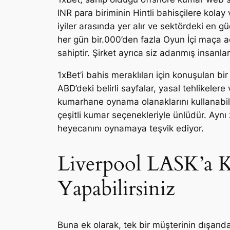
INR para biriminin Hintli bahisçilere kolay
iyiler arasında yer alır ve sektördeki en g
her gün bir.000’den fazla Oyun İçi maça ad
sahiptir. Şirket ayrıca siz adanmış insanla
1xBet’i bahis meraklıları için konuşulan bir
ABD’deki belirli sayfalar, yasal tehlikeler
kumarhane oynama olanaklarını kullanabili
çeşitli kumar seçenekleriyle ünlüdür. Aynı
heyecanını oynamaya teşvik ediyor.
Liverpool LASK’a K
Yapabilirsiniz
Buna ek olarak, tek bir müşterinin dışarıda