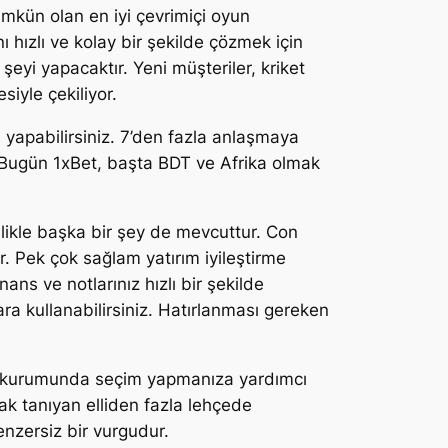
ümkün olan en iyi çevrimiçi oyun
 hızlı ve kolay bir şekilde çözmek için
 şeyi yapacaktır. Yeni müşteriler, kriket
siyle çekiliyor.
 yapabilirsiniz. 7’den fazla anlaşmaya
n. Bugün 1xBet, başta BDT ve Afrika olmak
likle başka bir şey de mevcuttur. Con
r. Pek çok sağlam yatırım iyileştirme
nans ve notlarınız hızlı bir şekilde
ra kullanabilirsiniz. Hatırlanması gereken
mar kurumunda seçim yapmanıza yardımcı
nak tanıyan elliden fazla lehçede
enzersiz bir vurgudur.