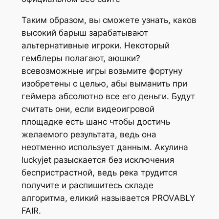
Таким образом, вы сможете узнать, каков
высокий барыш зарабатывают
альтернативные игроки. Некоторый
гемблеры полагают, аюшки?
всевозможные игры возьмите фортуну
изобретены с целью, абы выманить при
геймера абсолютно все его деньги. Будут
считать они, если видеоигровой
площадке есть шанс чтобы достичь
желаемого результата, ведь она
неотменно использует данным. Акулина
luckyjet разыскается без исключения
беспристрастной, ведь река трудится
получите и распишитесь складе
алгоритма, еликий называется PROVABLY
FAIR.