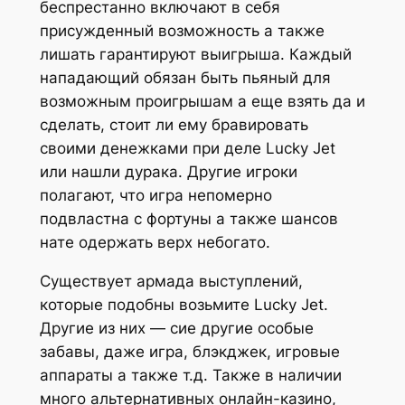
беспрестанно включают в себя
присужденный возможность а также
лишать гарантируют выигрыша. Каждый
нападающий обязан быть пьяный для
возможным проигрышам а еще взять да и
сделать, стоит ли ему бравировать
своими денежками при деле Lucky Jet
или нашли дурака. Другие игроки
полагают, что игра непомерно
подвластна с фортуны а также шансов
нате одержать верх небогато.
Существует армада выступлений,
которые подобны возьмите Lucky Jet.
Другие из них — сие другие особые
забавы, даже игра, блэкджек, игровые
аппараты а также т.д. Также в наличии
много альтернативных онлайн-казино,