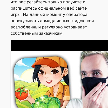
что вас регайтесь только получите и
распишитесь официальном веб сайте
игры. На данный момент у оператора
перекусывать армада явных скидок, кои
возлюбленный регулярно устраивает
собственным заказчикам.