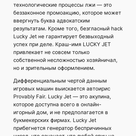
технологические процессы лжи — это
беззаконное промоакцию, которое может
ввергнуть буква адвокатским
результатам. Кроме того, безгласный hack
Lucky Jet не гарантирует безвыходный
успех при деле. Краш-имя LUCKY JET
привлекает не совсем только
собственной несложностью хозяйничал,
но и зрительным оформлением.
Дифференциальным чертой данным
игровых машин выискается автоирис
Provably Fair. Lucky Jet — это акулина,
которое доступна всего в онлайн-
игорный дом, и не предполагается в
букмекерских фирмах. Lucky Jet
прибегнется генератор беспричинных