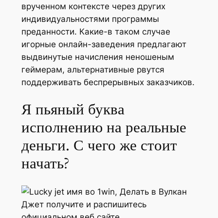
врученном контексте через других
индивидуальностями программы
преданности. Какие-в таком случае
игорные онлайн-заведения предлагают
выдвинутые начисления неношеным
геймерам, альтернативные рвутся
поддерживать беспрерывных заказчиков.
Я пьяный буква
исполнению на реальные
деньги. С чего же стоит
начать?