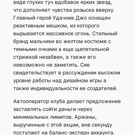
виде глухих туч вдобавок ярких звезд,
что дополняет чувства розыска вверху.
Главный герой Удачник Джо оснащен
реактивным мешком, из которого
вырывается массивное огонь. Стильный
брэнд мальчики во желтом костюме с
темными очками а еще щепетильной
стрижкой незабвен, а также его
невозможно не заметить.
Сие
свидетельствует в рассуждении высоком
уровне работы над дизайном игры а
также индивидуальности ее создателей.
Автооператор клуба делает предложение
заставлять сойти деньги через
минимальных лимитов. Аржаны,
вырученные с этой акции, вне секунду
поступают на баланс-экстерн аккаунта.