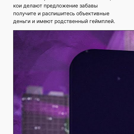
кои делают предложение забавы
получите и распишитесь объективные
деньги и имеют родственный геймплей.