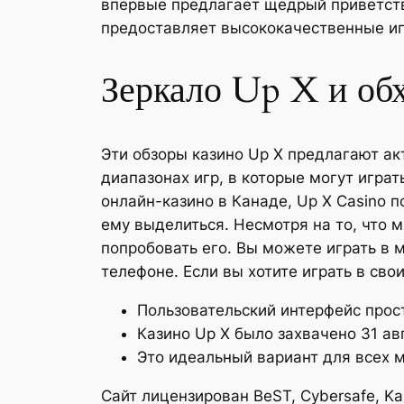
впервые предлагает щедрый приветстве
предоставляет высококачественные иг
Зеркало Up X и об
Эти обзоры казино Up X предлагают ак
диапазонах игр, в которые могут играт
онлайн-казино в Канаде, Up X Casino
ему выделиться. Несмотря на то, что 
попробовать его. Вы можете играть в
телефоне. Если вы хотите играть в св
Пользовательский интерфейс прост
Казино Up X было захвачено 31 ав
Это идеальный вариант для всех м
Сайт лицензирован BeST, Cybersafe, 