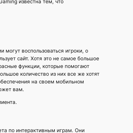
aming известна тем, что
 могут воспользоваться игроки, о
льзует сайт. Хотя это не самое большое
красные функции, которые помогают
ольшое количество из них все же хотят
обеспечения на своем мобильном
ожет вам.
лиента.
ета по интерактивным играм. Они