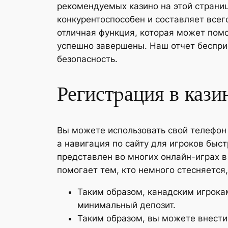
рекомендуемых казино на этой страниц
конкурентоспособен и составляет всег
отличная функция, которая может помоч
успешно завершены. Наш отчет бесприс
безопасность.
Регистpация в каз
Вы можете использовать свой телефон 
а навигация по сайту для игроков быс
представлен во многих онлайн-играх в
помогает тем, кто немного стесняется
Таким образом, канадским игрокам
минимальный депозит.
Таким образом, вы можете внести 