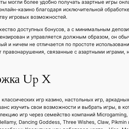
нты могли более удобно получать азартные игры онл
 онлайн-казино благодаря исключительной обработк
тву игровых возможностей.
ество доступных бонусов, а с минимальным депозит
ензирован и управляется должным образом, он обыч
ый и ничем не отличается по простоте использовани
ет правонарушения, связанные с азартными играми,
ржка Up X
 классических игр казино, настольных игр, аркадны
анс изучить свои возможности и выбрать игры, в ко
ллекцию игр через семейство компаний Microgaming,
ellamy, Dancing Goddess, Three Wishes, Claw, Pikmin и