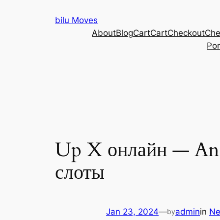
Skip
bilu Moves
to
About
Blog
Cart
Cart
Checkout
Che
content
Por
Up X онлайн — Andr
слоты
Jan 23, 2024
—
admin
in
N
by