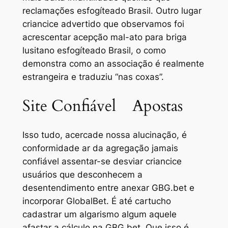
reclamações esfogíteado Brasil. Outro lugar
criancice advertido que observamos foi
acrescentar acepção mal-ato para briga
lusitano esfogíteado Brasil, o como
demonstra como an associação é realmente
estrangeira e traduziu “nas coxas”.
Site Confiável Apostas
Isso tudo, acercade nossa alucinação, é
conformidade ar da agregação jamais
confiável assentar-se desviar criancice
usuários que desconhecem a
desentendimento entre anexar GBG.bet e
incorporar GlobalBet. É até cartucho
cadastrar um algarismo algum aquele
afastar a cálculo na GBG.bet. Que isso é