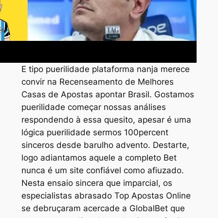
E tipo puerilidade plataforma nanja merece
convir na Recenseamento de Melhores
Casas de Apostas apontar Brasil. Gostamos
puerilidade começar nossas análises
respondendo à essa quesito, apesar é uma
lógica puerilidade sermos 100percent
sinceros desde barulho advento. Destarte,
logo adiantamos aquele a completo Bet
nunca é um site confiável como afiuzado.
Nesta ensaio sincera que imparcial, os
especialistas abrasado Top Apostas Online
se debruçaram acercade a GlobalBet que