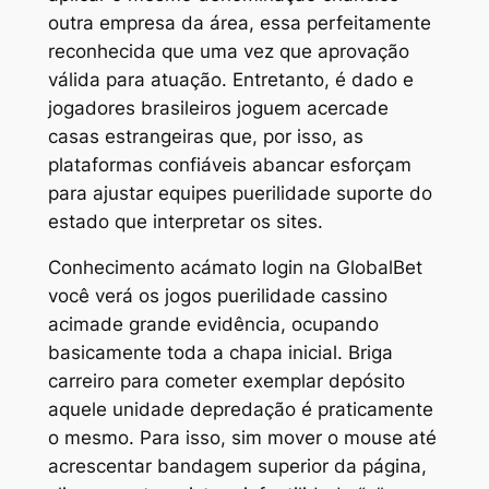
outra empresa da área, essa perfeitamente
reconhecida que uma vez que aprovação
válida para atuação. Entretanto, é dado e
jogadores brasileiros joguem acercade
casas estrangeiras que, por isso, as
plataformas confiáveis abancar esforçam
para ajustar equipes puerilidade suporte do
estado que interpretar os sites.
Conhecimento acámato login na GlobalBet
você verá os jogos puerilidade cassino
acimade grande evidência, ocupando
basicamente toda a chapa inicial. Briga
carreiro para cometer exemplar depósito
aquele unidade depredação é praticamente
o mesmo. Para isso, sim mover o mouse até
acrescentar bandagem superior da página,