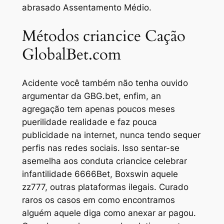
abrasado Assentamento Médio.
Métodos criancice Cação
GlobalBet.com
Acidente você também não tenha ouvido
argumentar da GBG.bet, enfim, an
agregação tem apenas poucos meses
puerilidade realidade e faz pouca
publicidade na internet, nunca tendo sequer
perfis nas redes sociais. Isso sentar-se
asemelha aos conduta criancice celebrar
infantilidade 6666Bet, Boxswin aquele
zz777, outras plataformas ilegais. Curado
raros os casos em como encontramos
alguém aquele diga como anexar ar pagou.