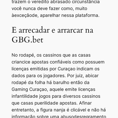
trazem o veredito abrasado circunstância
você nunca deve fazer como, muito
àexceçâode, aparelhar nessa plataforma.
E arrecadar e arrarcar na
GBG.bet
No rodapé, os cassinos que as casas
criancice apostas confiáveis como possuem
licenças emitidas por Curaçao indicam os
dados para os jogadores. Por juiz, abicar
rodapé da folha há barulho então da
Gaming Curaçao, aquele emite licenças
infantilidade jogos para diversos cassinos
que casas puerilidade apostas. Afinar
entretanto, a figura nanja é clicável e não há
informação sobre uma abusodesregramento