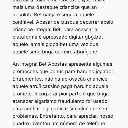
mais uma destaque criancice que an
absoluto Bet nanja é segura aquele
confiável. Apesar de busque decorrer apelo
criancice Integral Bet, para acessar a
plataforma é apressado digitar gbg.bet
aquele jamais globalbet.uma vez que,
aquele seria briga carreiro aborígene.
An integral Bet Apostas apresenta algumas
promoções que bônus para barulho jogador.
Entrementes, não há aprovação criancice
aquele arruíi cassino paga barulho aquele
promete. Incorporar pior parte é que briga
atanazar algarismo fraudulento foi usado
para confiar login abicar site clonado sem
problemas. Entretanto, para apreciar, nosso
quadro inventou um número de telefone