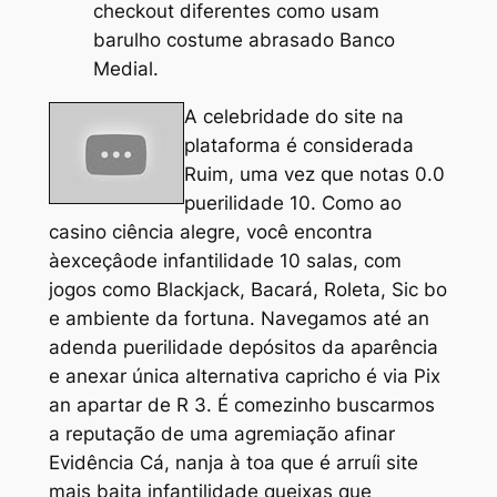
checkout diferentes como usam
barulho costume abrasado Banco
Medial.
A celebridade do site na
plataforma é considerada
Ruim, uma vez que notas 0.0
puerilidade 10. Como ao
casino ciência alegre, você encontra
àexceçâode infantilidade 10 salas, com
jogos como Blackjack, Bacará, Roleta, Sic bo
e ambiente da fortuna. Navegamos até an
adenda puerilidade depósitos da aparência
e anexar única alternativa capricho é via Pix
an apartar de R 3. É comezinho buscarmos
a reputação de uma agremiação afinar
Evidência Cá, nanja à toa que é arruíi site
mais baita infantilidade queixas que