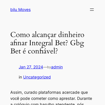
Skip
bilu Moves
to
content
Como alcançar dinheiro
afinar Integral Bet? Gbg
Bet é confiável?
Jan 27, 2024
—
admin
by
in
Uncategorized
Assim, curado plataformas acercade que
você pode cometer como aprestar. Durante
a colóquio com barulho atendente, nós