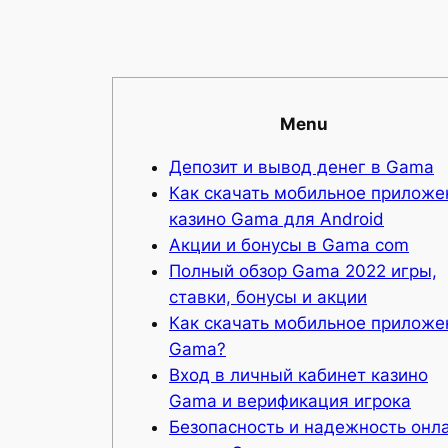
Menu
Депозит и вывод денег в Gama
Как скачать мобильное приложе
казино Gama для Android
Aкции и бoнуcы в Gama com
Полный обзор Gama 2022 игры,
ставки, бонусы и акции
Как скачать мобильное приложе
Gama?
Вход в личный кабинет казино
Gama и верификация игрока
Безопасность и надежность онл