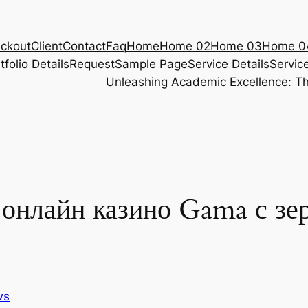
ckout
Client
Contact
Faq
Home
Home 02
Home 03
Home 0
tfolio Details
Request
Sample Page
Service Details
Servic
Unleashing Academic Excellence: Th
онлайн казино Gama с зе
ws