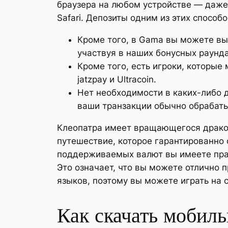
браузера на любом устройстве — даже н
Safari. Депозиты одним из этих способ
Кроме того, в Gama вы можете вы
участвуя в наших бонусных раунда
Кроме того, есть игроки, которые
jatzpay и Ultracoin.
Нет необходимости в каких-либо д
ваши транзакции обычно обрабат
Клеопатра имеет вращающегося дракон
путешествие, которое гарантированно 
поддерживаемых валют вы имеете прав
Это означает, что вы можете отлично 
языков, поэтому вы можете играть на 
Как скачать мобил