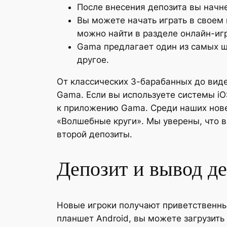
После внесения депозита вы начн
Вы можете начать играть в своем
можно найти в разделе онлайн-игр
Gama предлагает один из самых ши
другое.
От классических 3-барабанных до вид
Gama. Если вы используете системы iO
к приложению Gama. Среди наших нове
«Волшебные круги». Мы уверены, что в
второй депозиты.
Депозит и вывод д
Новые игроки получают приветственный
планшет Android, вы можете загрузить