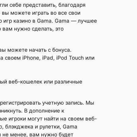
гли себе представить, благодаря
 вы можете играть во все свои
р игр казино в Gama. Gama — лучшее
о вам нужно сделать, это
вы можете начать с бонуса.
 своем iPhone, iPad, iPod Touch или
ный веб-кошелек или различные
арегистрировать учетную запись. Мы
никнуть. В дополнение к
е игроки могут найти на своем веб-
о, блэкджека и рулетки, Gama
м не менее, вам нужно будет