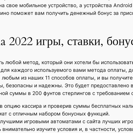
а свое мобильное устройство, а устройства Android
ино поможет вам получить денежный бонус за присо
 2022 игры, ставки, бону
ь любой метод, который они хотели бы использоват
 для каждого используемого вами метода оплаты, до
и любым из наших 11 способов оплаты, и вы получит
ьны, безопасны и надежны. Это будет предоставлено
ной суммы в 200 фунтов стерлингов с требованием 
в опцию кассира и проверив суммы бесплатных нали
ат с отличным набором бонусных функций.
 лучшими игровыми автоматами с сайта лучших игро
внимательно изучите условия и, в частности, услов