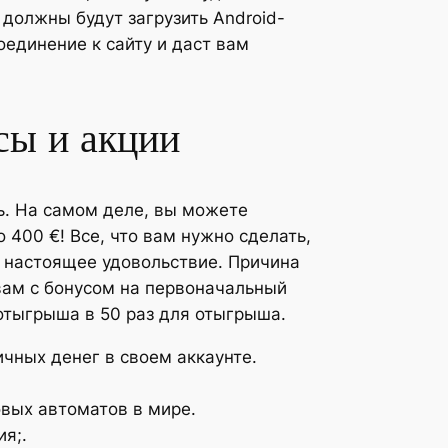
 должны будут загрузить Android-
единение к сайту и даст вам
сы и акции
ь. На самом деле, вы можете
 400 €! Все, что вам нужно сделать,
е настоящее удовольствие. Причина
 вам с бонусом на первоначальный
отыгрыша в 50 раз для отыгрыша.
чных денег в своем аккаунте.
вых автоматов в мире.
ия;.