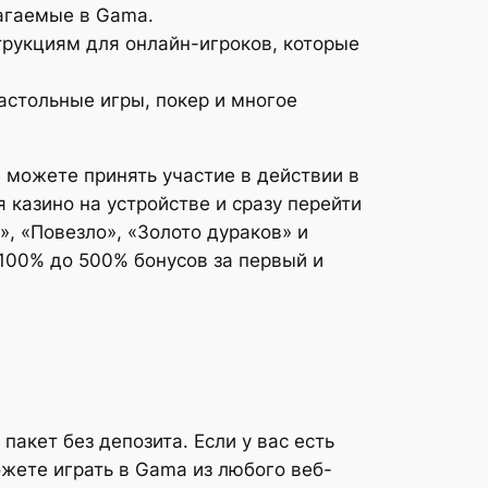
лагаемые в Gama.
трукциям для онлайн-игроков, которые
астольные игры, покер и многое
можете принять участие в действии в
 казино на устройстве и сразу перейти
, «Повезло», «Золото дураков» и
 100% до 500% бонусов за первый и
акет без депозита. Если у вас есть
ожете играть в Gama из любого веб-