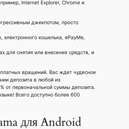
имер, Internet Explorer, Chrome и
рогрессивным джекпотом, просто
ы, электронного кошелька, ePayMe,
х для снятия или внесения средств, и
платных вращений. Вас ждет чудесное
нии депозита в любой из
0% от первоначальной суммы депозита.
языке! Всего доступно более 600
ama для Android