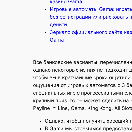
казино Gama
Игровые автоматы Gama: играт
без регистрации или рисковать 
деньги
Зеркало официального сайта ка
Gama
Все банковские варианты, перечисленны
однако некоторые из них не подходят д
чтобы вы в кратчайшие сроки ощутили
ощущения от игровых автоматов с 3 ба
специальных игр с прогрессивными слот
крупный приз, то он может сделать на
Payline ‘n’ Line, Gems, King Kong, All Slo
Однако, чтобы получить хороший п
В Gama мы стремимся предоставит