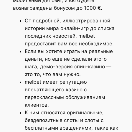
мобильный депозит, и вы будете
вознаграждены бонусом до 1000 €.
От подробной, иллюстрированной
истории мира онлайн-игр до списка
последних новостей, melbet
предоставит вам все необходимое.
Если вы хотите играть на реальные
деньги, но еще не сделали этого
шага, демо-версия спин-казино —
это то, что вам нужно.
melbet имеет репутацию
впечатляющего казино с
первоклассным обслуживанием
клиентов.
К ним относятся оригинальные,
бездепозитные слоты и слоты с
бесплатными вращениями, такие как