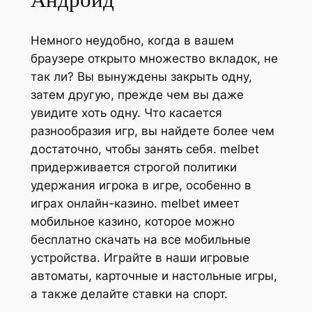
Андроид
Немного неудобно, когда в вашем
браузере открыто множество вкладок, не
так ли? Вы вынуждены закрыть одну,
затем другую, прежде чем вы даже
увидите хоть одну. Что касается
разнообразия игр, вы найдете более чем
достаточно, чтобы занять себя. melbet
придерживается строгой политики
удержания игрока в игре, особенно в
играх онлайн-казино. melbet имеет
мобильное казино, которое можно
бесплатно скачать на все мобильные
устройства. Играйте в наши игровые
автоматы, карточные и настольные игры,
а также делайте ставки на спорт.