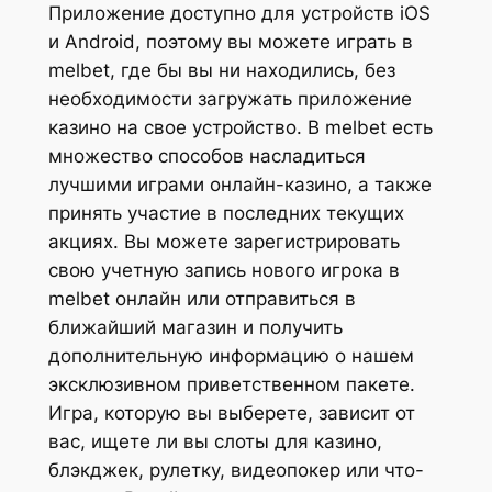
Приложение доступно для устройств iOS
и Android, поэтому вы можете играть в
melbet, где бы вы ни находились, без
необходимости загружать приложение
казино на свое устройство. В melbet есть
множество способов насладиться
лучшими играми онлайн-казино, а также
принять участие в последних текущих
акциях. Вы можете зарегистрировать
свою учетную запись нового игрока в
melbet онлайн или отправиться в
ближайший магазин и получить
дополнительную информацию о нашем
эксклюзивном приветственном пакете.
Игра, которую вы выберете, зависит от
вас, ищете ли вы слоты для казино,
блэкджек, рулетку, видеопокер или что-