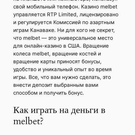
свой мобильный телефон. Казино melbet
управляется RTP Limited, лицензировано
и регулируется Комиссией по азартным
играм Канаваке. Ни для кого не секрет,
что melbet — это универсальное место
для онлайн-казино в США. Вращение
колеса melbet, вращение костей и
вращение карты приносят бонусы,
удобство и уникальный опыт во время
игры. Все, что вам нужно сделать, это
внести депозит выбранным вами
способом и получить бонус.
Как играть на деньги в
melbet?