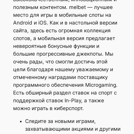
полезным контентом. melbet — лучшее
место для игры в мобильные слоты на
Android и iOS. Как и в настольной версии
сайта, здесь есть огромная коллекция
слотов, а мобильная версия предлагает
невероятные бонусные функции и
большие прогрессивные джекпоты. Мы
очень рады, что смогли достичь этой
цели благодаря нашему уважаемому и
отмеченному наградами поставщику
программного обеспечения Microgaming.
Есть обширный раздел ставок на спорт с
поддержкой ставок In-Play, а также
можно играть в киберспорт.
Следите за новыми играми,
захватывающими акциями и другими