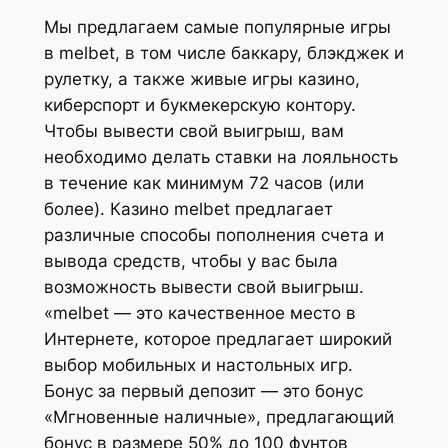
Мы предлагаем самые популярные игры
в melbet, в том числе баккару, блэкджек и
рулетку, а также живые игры казино,
киберспорт и букмекерскую контору.
Чтобы вывести свой выигрыш, вам
необходимо делать ставки на лояльность
в течение как минимум 72 часов (или
более). Казино melbet предлагает
различные способы пополнения счета и
вывода средств, чтобы у вас была
возможность вывести свой выигрыш.
«melbet — это качественное место в
Интернете, которое предлагает широкий
выбор мобильных и настольных игр.
Бонус за первый депозит — это бонус
«Мгновенные наличные», предлагающий
бонус в размере 50% до 100 фунтов