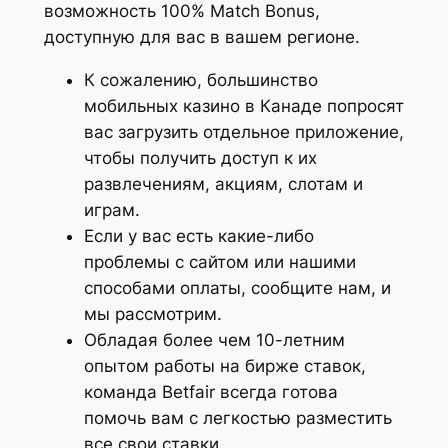
возможность 100% Match Bonus,
доступную для вас в вашем регионе.
К сожалению, большинство
мобильных казино в Канаде попросят
вас загрузить отдельное приложение,
чтобы получить доступ к их
развлечениям, акциям, слотам и
играм.
Если у вас есть какие-либо
проблемы с сайтом или нашими
способами оплаты, сообщите нам, и
мы рассмотрим.
Обладая более чем 10-летним
опытом работы на бирже ставок,
команда Betfair всегда готова
помочь вам с легкостью разместить
все свои ставки.