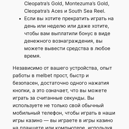
Cleopatra’s Gold, Montezuma’s Gold,
Cleopatra’s Aces и South Sea Reel.
Если вы хотите прекратить играть на
день или неделю или даже хотите,
чтобы вам выплатили бонус в виде
денежного вознаграждения, вы
можете вывести средства в любое
время.
Независимо от вашего устройства, опыт
работы в melbet прост, быстр и
безопасен, достаточно одного нажатия
кнопки, а это означает, что вы можете
играть за считанные секунды. Вы
используете не только свой обычный
мобильный телефон, чтобы играть в наши
игры казино — вы играете в игры казино
на планшете или компьютере, используя