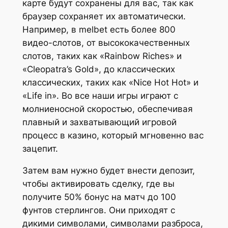
карте будут сохранены для вас, так как
браузер сохраняет их автоматически.
Например, в melbet есть более 800
видео-слотов, от высококачественных
слотов, таких как «Rainbow Riches» и
«Cleopatra’s Gold», до классических
классических, таких как «Nice Hot Hot» и
«Life in». Во все наши игры играют с
молниеносной скоростью, обеспечивая
плавный и захватывающий игровой
процесс в казино, который мгновенно вас
зацепит.
Затем вам нужно будет внести депозит,
чтобы активировать сделку, где вы
получите 50% бонус на матч до 100
фунтов стерлингов. Они приходят с
дикими символами, символами разброса,