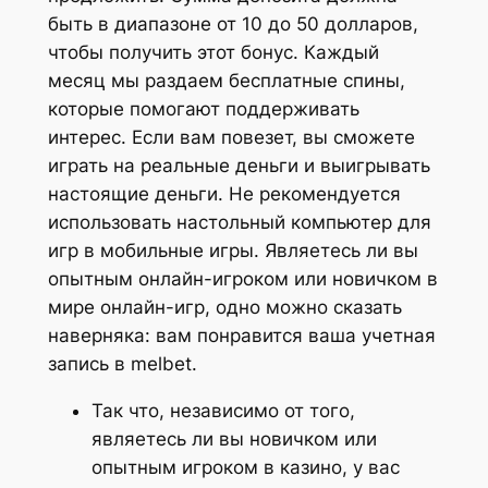
быть в диапазоне от 10 до 50 долларов,
чтобы получить этот бонус. Каждый
месяц мы раздаем бесплатные спины,
которые помогают поддерживать
интерес. Если вам повезет, вы сможете
играть на реальные деньги и выигрывать
настоящие деньги. Не рекомендуется
использовать настольный компьютер для
игр в мобильные игры. Являетесь ли вы
опытным онлайн-игроком или новичком в
мире онлайн-игр, одно можно сказать
наверняка: вам понравится ваша учетная
запись в melbet.
Так что, независимо от того,
являетесь ли вы новичком или
опытным игроком в казино, у вас