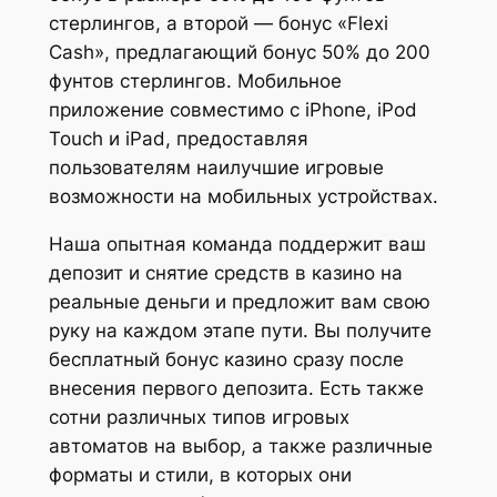
стерлингов, а второй — бонус «Flexi
Cash», предлагающий бонус 50% до 200
фунтов стерлингов. Мобильное
приложение совместимо с iPhone, iPod
Touch и iPad, предоставляя
пользователям наилучшие игровые
возможности на мобильных устройствах.
Наша опытная команда поддержит ваш
депозит и снятие средств в казино на
реальные деньги и предложит вам свою
руку на каждом этапе пути. Вы получите
бесплатный бонус казино сразу после
внесения первого депозита. Есть также
сотни различных типов игровых
автоматов на выбор, а также различные
форматы и стили, в которых они