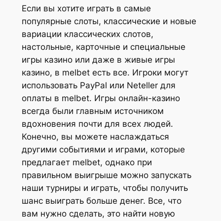
Если вы хотите играть в самые
популярные слоты, классические и новые
вариации классических слотов,
настольные, карточные и специальные
игры казино или даже в живые игры
казино, в melbet есть все. Игроки могут
использовать PayPal или Neteller для
оплаты в melbet. Игры онлайн-казино
всегда были главным источником
вдохновения почти для всех людей.
Конечно, вы можете наслаждаться
другими событиями и играми, которые
предлагает melbet, однако при
правильном выигрыше можно запускать
наши турниры и играть, чтобы получить
шанс выиграть больше денег. Все, что
вам нужно сделать, это найти новую