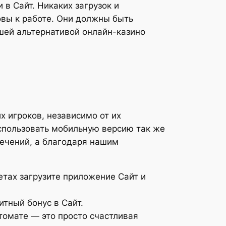
в Сайт. Никаких загрузок и
товы к работе. Они должны быть
шей альтернативой онлайн-казино
х игроков, независимо от их
использовать мобильную версию так же
ечений, а благодаря нашим
етах загрузите приложение Сайт и
итный бонус в Сайт.
томате — это просто счастливая