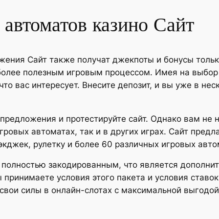
 автоматов казино Сайт
жения Сайт также получат джекпоты и бонусы тольк
более полезным игровым процессом. Имея на выбор 
что вас интересует. Внесите депозит, и вы уже в нес
 предложения и протестируйте сайт. Однако вам не н
гровых автоматах, так и в других играх. Сайт пред
экджек, рулетку и более 60 различных игровых авто
 полностью закодированным, что является дополни
 принимаете условия этого пакета и условия ставок
ь свои силы в онлайн-слотах с максимальной выгод