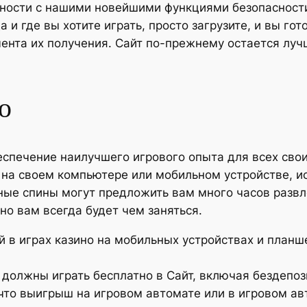
ности с нашими новейшими функциями безопасности 
а и где вы хотите играть, просто загрузите, и вы го
ента их получения. Сайт по-прежнему остается луч
о
еспечение наилучшего игрового опыта для всех свои
ы на своем компьютере или мобильном устройстве, 
ые спины могут предложить вам много часов развл
но вам всегда будет чем заняться.
й в играх казино на мобильных устройствах и планш
 должны играть бесплатно в Сайт, включая бездепоз
что выигрыш на игровом автомате или в игровом ав