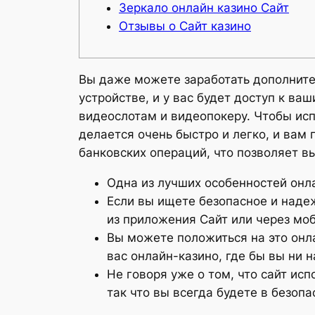
Зеркало онлайн казино Сайт
Отзывы о Сайт казино
Вы даже можете заработать дополнител
устройстве, и у вас будет доступ к в
видеослотам и видеопокеру. Чтобы исп
делается очень быстро и легко, и вам
банковских операций, что позволяет вы
Одна из лучших особенностей онла
Если вы ищете безопасное и надеж
из приложения Сайт или через мо
Вы можете положиться на это онл
вас онлайн-казино, где бы вы ни 
Не говоря уже о том, что сайт и
так что вы всегда будете в безопа