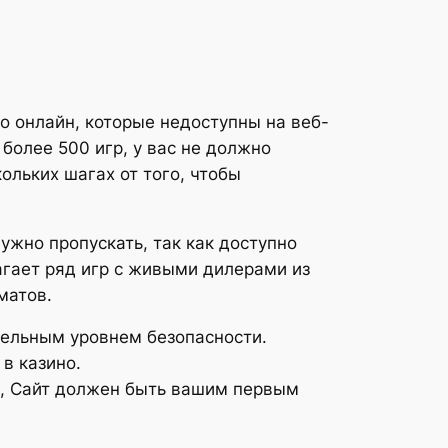
о онлайн, которые недоступны на веб-
более 500 игр, у вас не должно
кольких шагах от того, чтобы
ужно пропускать, так как доступно
лагает ряд игр с живыми дилерами из
матов.
тельным уровнем безопасности.
 в казино.
ой, Сайт должен быть вашим первым