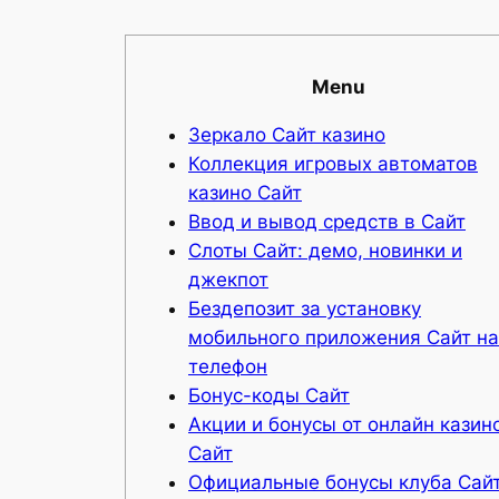
Menu
Зеркало Сайт казино
Коллекция игровых автоматов
казино Сайт
Ввод и вывод средств в Сайт
Слоты Сайт: демо, новинки и
джекпот
Бездепозит за установку
мобильного приложения Сайт на
телефон
Бонус-коды Сайт
Акции и бонусы от онлайн казин
Сайт
Официальные бонусы клуба Сай