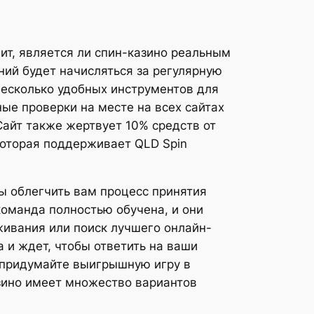
ит, является ли спин-казино реальным
ний будет начисляться за регулярную
несколько удобных инструментов для
е проверки на месте на всех сайтах
Сайт также жертвует 10% средств от
которая поддерживает QLD Spin
ы облегчить вам процесс принятия
команда полностью обучена, и они
ивания или поиск лучшего онлайн-
 и ждет, чтобы ответить на ваши
и придумайте выигрышную игру в
зино имеет множество вариантов