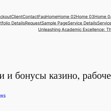
ckout
Client
Contact
Faq
Home
Home 02
Home 03
Home 0
tfolio Details
Request
Sample Page
Service Details
Servic
Unleashing Academic Excellence: Th
 и бонусы казино, рабоче
ws