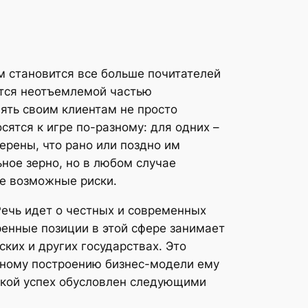
 становится все больше почитателей
ется неотъемлемой частью
ять своим клиентам не просто
сятся к игре по-разному: для одних –
верены, что рано или поздно им
ьное зерно, но в любом случае
се возможные риски.
Речь идет о честных и современных
енные позиции в этой сфере занимает
ских и других государствах. Это
льному построению бизнес-модели ему
Такой успех обусловлен следующими