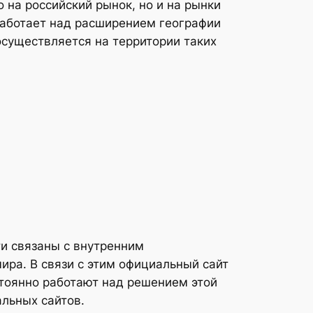
 на российский рынок, но и на рынки
работает над расширением географии
осуществляется на территории таких
ти связаны с внутренним
ира. В связи с этим официальный сайт
стоянно работают над решением этой
льных сайтов.