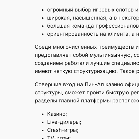
огромный выбор игровых слотов и
широкая, насыщенная, а в некотор
большая команда профессионалов 
ориентированность на клиента, а 
Среди многочисленных преимуществ иг
представляет собой мультиязычную, с
созданием работали лучшие специалист
имеют четкую структуризацию. Такое 
Совершив вход на Пин-Ап казино офици
структуры, сможет пройти быструю рег
разделы главной платформы расположен
Казино;
Live-дилеры;
Crash-игры;
TV-игры;