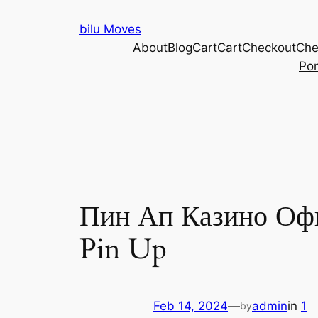
Skip
bilu Moves
to
About
Blog
Cart
Cart
Checkout
Che
content
Por
Пин Ап Казино Офи
Pin Up
Feb 14, 2024
—
admin
in
1
by