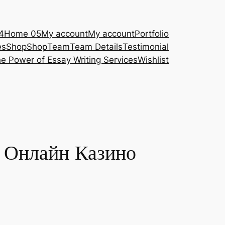
4
Home 05
My account
My account
Portfolio
es
Shop
Shop
Team
Team Details
Testimonial
e Power of Essay Writing Services
Wishlist
 Онлайн Казино