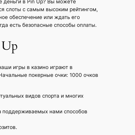
 деньги в Pin Up? Вы можете
ятся слоты с самым высоким рейтингом,
мное обеспечение или ждать его
егда есть безопасные способы оплаты.
n Up
наши игры в казино играют в
Начальные покерные очки: 1000 очков
туальных видов спорта и многих
из поддерживаемых нами способов
озитов.