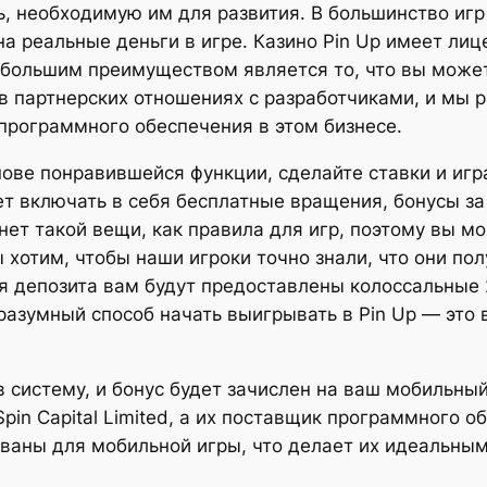
ь, необходимую им для развития. В большинство игр
на реальные деньги в игре. Казино Pin Up имеет ли
ольшим преимуществом является то, что вы можете
 в партнерских отношениях с разработчиками, и мы 
программного обеспечения в этом бизнесе.
ове понравившейся функции, сделайте ставки и игра
т включать в себя бесплатные вращения, бонусы за 
p нет такой вещи, как правила для игр, поэтому вы
отим, чтобы наши игроки точно знали, что они получ
ия депозита вам будут предоставлены колоссальные
 разумный способ начать выигрывать в Pin Up — эт
 в систему, и бонус будет зачислен на ваш мобильный
in Capital Limited, а их поставщик программного о
ваны для мобильной игры, что делает их идеальным