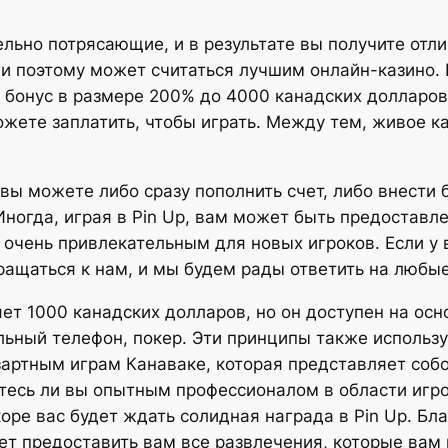
льно потрясающие, и в результате вы получите отли
и поэтому может считаться лучшим онлайн-казино. 
бонус в размере 200% до 4000 канадских долларов
можете заплатить, чтобы играть. Между тем, живое 
, вы можете либо сразу пополнить счет, либо внести
Иногда, играя в Pin Up, вам может быть предостав
 очень привлекательным для новых игроков. Если у 
бращаться к нам, и мы будем рады ответить на любы
т 1000 канадских долларов, но он доступен на осно
льный телефон, покер. Эти принципы также использ
зартным играм Канаваке, которая представляет соб
етесь ли вы опытным профессионалом в области игр
коре вас будет ждать солидная награда в Pin Up. Б
ет предоставить вам все развлечения, которые вам