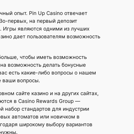
чный опыт. Pin Up Casino отвечает
Во-первых, на первый депозит
. Игры являются одними из лучших
казино дает пользователям возможность
 больше, чтобы иметь возможность
лена возможность делать бонусные
вас есть какие-либо вопросы о нашем
е ваши вопросы.
вном сайте казино и на других сайтах,
уются в Casino Rewards Group —
ой набор стандартов для индустрии
овых автоматов или новичком в
лагодаря широкому выбору вариантов
 нужны.