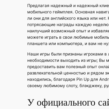
Предлагая надежный и надежный клиент
мобильного геймплея. Основная навига
ли они для английского языка или нет
потрясающие награды каждую неделю, т
наилучший возможный опыт и избавляет
можете играть в свои любимые мобиль
планшета или компьютера, и вам не ну
Наши игры были признаны игроками в л
необходимости выходить из игры; Вы м
предоставить вам полезный опыт онла
развлекательной ценностью и рядом э
находились, благодаря Pin Up для And
своему любимому слоту, блэкджеку, ру
У официального сай