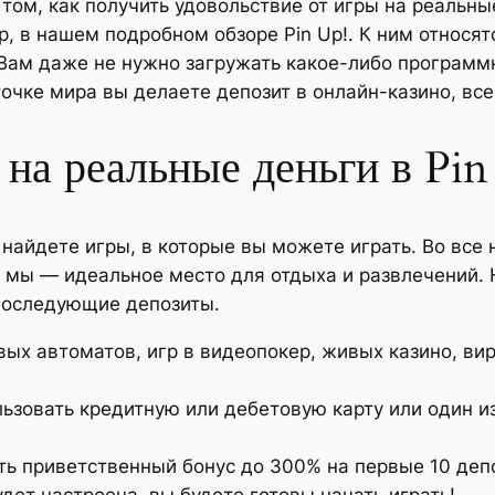
м, как получить удовольствие от игры на реальные
Up, в нашем подробном обзоре Pin Up!. К ним относ
e. Вам даже не нужно загружать какое-либо програм
 точке мира вы делаете депозит в онлайн-казино, вс
 на реальные деньги в Pi
 найдете игры, в которые вы можете играть. Во все 
 мы — идеальное место для отдыха и развлечений. 
 последующие депозиты.
ых автоматов, игр в видеопокер, живых казино, вир
льзовать кредитную или дебетовую карту или один 
ть приветственный бонус до 300% на первые 10 деп
дет настроена, вы будете готовы начать играть!