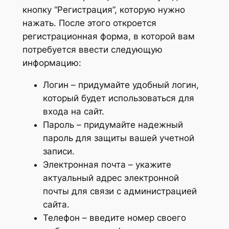
кнопку “Регистрация”, которую нужно
нажать. После этого откроется
регистрационная форма, в которой вам
потребуется ввести следующую
информацию:
Логин – придумайте удобный логин,
который будет использоваться для
входа на сайт.
Пароль – придумайте надежный
пароль для защиты вашей учетной
записи.
Электронная почта – укажите
актуальный адрес электронной
почты для связи с администрацией
сайта.
Телефон – введите номер своего