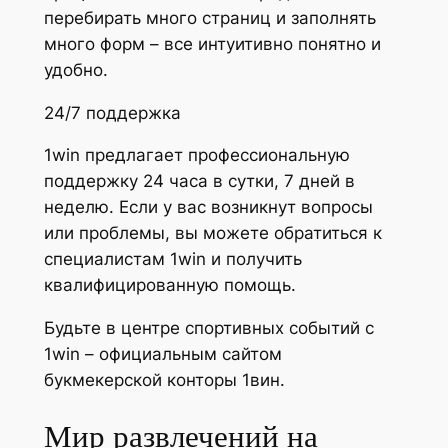
перебирать много страниц и заполнять
много форм – все интуитивно понятно и
удобно.
24/7 поддержка
1win предлагает профессиональную
поддержку 24 часа в сутки, 7 дней в
неделю. Если у вас возникнут вопросы
или проблемы, вы можете обратиться к
специалистам 1win и получить
квалифицированную помощь.
Будьте в центре спортивных событий с
1win – официальным сайтом
букмекерской конторы 1вин.
Мир развлечений на