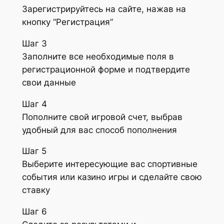
Зарегистрируйтесь на сайте, нажав на
кнопку “Регистрация”
Шаг 3
Заполните все необходимые поля в
регистрационной форме и подтвердите
свои данные
Шаг 4
Пополните свой игровой счет, выбрав
удобный для вас способ пополнения
Шаг 5
Выберите интересующие вас спортивные
события или казино игры и сделайте свою
ставку
Шаг 6