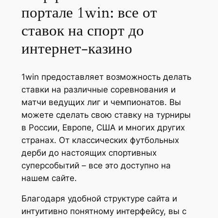
портале 1win: все от
ставок на спорт до
интернет-казино
1win предоставляет возможность делать
ставки на различные соревнования и
матчи ведущих лиг и чемпионатов. Вы
можете сделать свою ставку на турниры
в России, Европе, США и многих других
странах. От классических футбольных
дерби до настоящих спортивных
суперсобытий – все это доступно на
нашем сайте.
Благодаря удобной структуре сайта и
интуитивно понятному интерфейсу, вы с