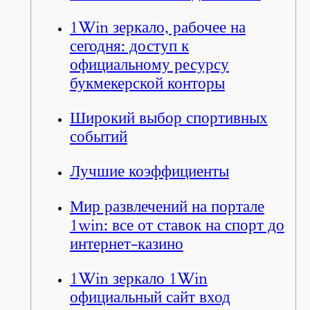
1Win зеркало, рабочее на
сегодня: доступ к
официальному ресурсу
букмекерской конторы
Широкий выбор спортивных
событий
Лучшие коэффициенты
Мир развлечений на портале
1win: все от ставок на спорт до
интернет-казино
1Win зеркало 1Win
официальный сайт вход