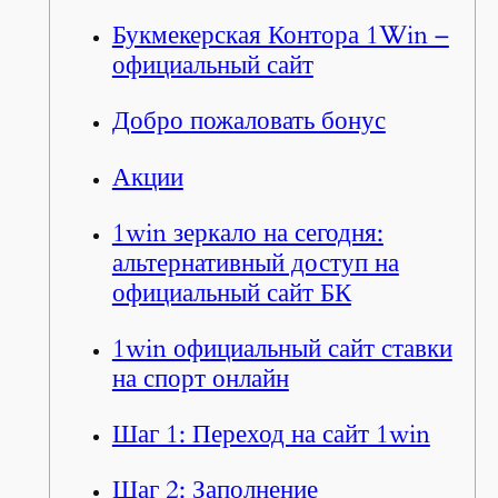
Букмекерская Контора 1Win –
официальный сайт
Добро пожаловать бонус
Акции
1win зеркало на сегодня:
альтернативный доступ на
официальный сайт БК
1win официальный сайт ставки
на спорт онлайн
Шаг 1: Переход на сайт 1win
Шаг 2: Заполнение