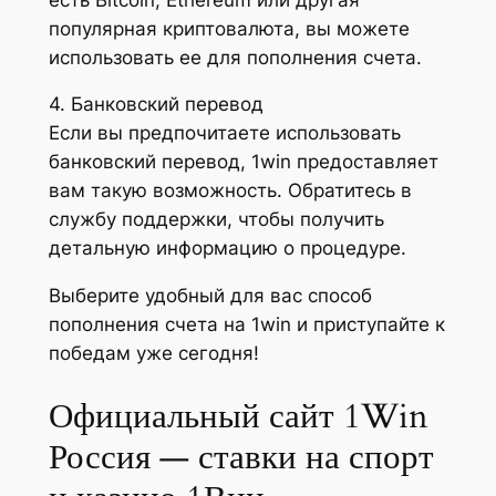
популярная криптовалюта, вы можете
использовать ее для пополнения счета.
4. Банковский перевод
Если вы предпочитаете использовать
банковский перевод, 1win предоставляет
вам такую возможность. Обратитесь в
службу поддержки, чтобы получить
детальную информацию о процедуре.
Выберите удобный для вас способ
пополнения счета на 1win и приступайте к
победам уже сегодня!
Официальный сайт 1Win
Россия — ставки на спорт