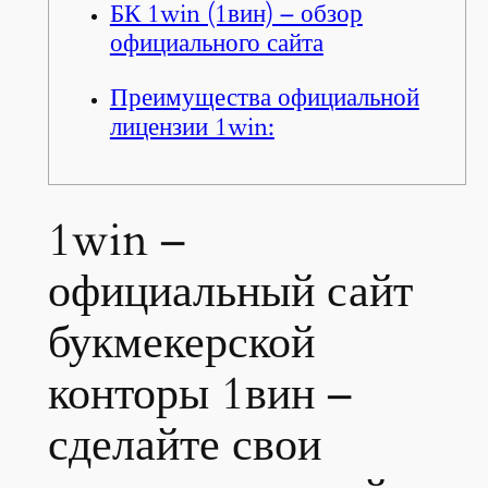
БК 1win (1вин) – обзор
официального сайта
Преимущества официальной
лицензии 1win:
1win –
официальный сайт
букмекерской
конторы 1вин –
сделайте свои