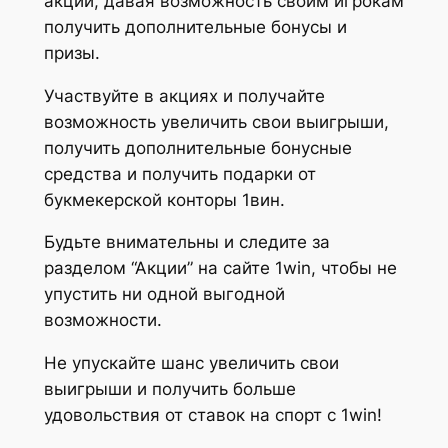
акции, давая возможность своим игрокам
получить дополнительные бонусы и
призы.
Участвуйте в акциях и получайте
возможность увеличить свои выигрыши,
получить дополнительные бонусные
средства и получить подарки от
букмекерской конторы 1вин.
Будьте внимательны и следите за
разделом “Акции” на сайте 1win, чтобы не
упустить ни одной выгодной
возможности.
Не упускайте шанс увеличить свои
выигрыши и получить больше
удовольствия от ставок на спорт с 1win!