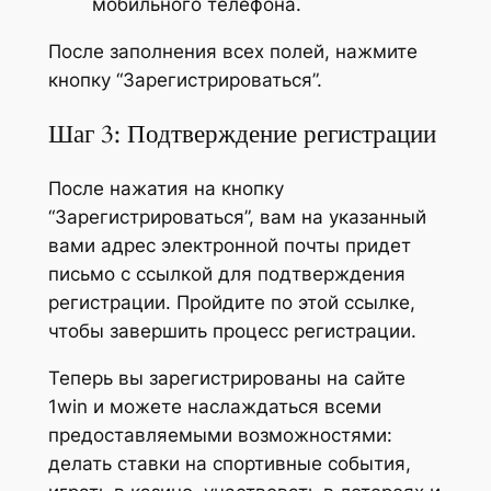
мобильного телефона.
После заполнения всех полей, нажмите
кнопку “Зарегистрироваться”.
Шаг 3: Подтверждение регистрации
После нажатия на кнопку
“Зарегистрироваться”, вам на указанный
вами адрес электронной почты придет
письмо с ссылкой для подтверждения
регистрации. Пройдите по этой ссылке,
чтобы завершить процесс регистрации.
Теперь вы зарегистрированы на сайте
1win и можете наслаждаться всеми
предоставляемыми возможностями:
делать ставки на спортивные события,