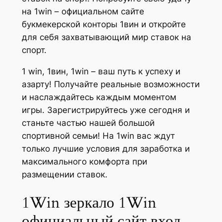
на 1win – официальном сайте
букмекерской конторы 1вин и откройте
для себя захватывающий мир ставок на
спорт.
1 win, 1вин, 1win – ваш путь к успеху и
азарту! Получайте реальные возможности
и наслаждайтесь каждым моментом
игры. Зарегистрируйтесь уже сегодня и
станьте частью нашей большой
спортивной семьи! На 1win вас ждут
только лучшие условия для заработка и
максимального комфорта при
размещении ставок.
1Win зеркало 1Win
официальный сайт вход