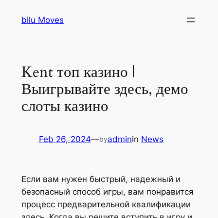
Skip
bilu Moves
to
content
Kent топ казино |
Выигрывайте здесь, демо
слоты казино
Feb 26, 2024
—
admin
in
News
by
Если вам нужен быстрый, надежный и
безопасный способ игры, вам понравится
процесс предварительной квалификации
здесь. Когда вы решите вступить в игру и