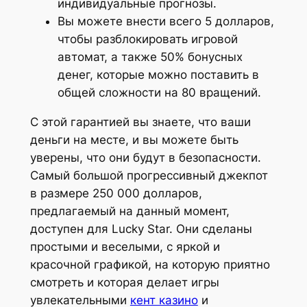
индивидуальные прогнозы.
Вы можете внести всего 5 долларов,
чтобы разблокировать игровой
автомат, а также 50% бонусных
денег, которые можно поставить в
общей сложности на 80 вращений.
С этой гарантией вы знаете, что ваши
деньги на месте, и вы можете быть
уверены, что они будут в безопасности.
Самый большой прогрессивный джекпот
в размере 250 000 долларов,
предлагаемый на данный момент,
доступен для Lucky Star. Они сделаны
простыми и веселыми, с яркой и
красочной графикой, на которую приятно
смотреть и которая делает игры
увлекательными
кент казино
и