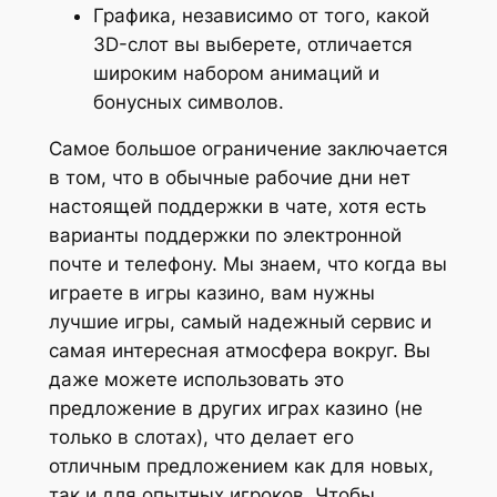
Графика, независимо от того, какой
3D-слот вы выберете, отличается
широким набором анимаций и
бонусных символов.
Самое большое ограничение заключается
в том, что в обычные рабочие дни нет
настоящей поддержки в чате, хотя есть
варианты поддержки по электронной
почте и телефону. Мы знаем, что когда вы
играете в игры казино, вам нужны
лучшие игры, самый надежный сервис и
самая интересная атмосфера вокруг. Вы
даже можете использовать это
предложение в других играх казино (не
только в слотах), что делает его
отличным предложением как для новых,
так и для опытных игроков. Чтобы