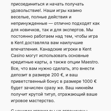
присоединиться и начать получать
удовольствие!. Наши игры казино
веселые, полные действия и
непринужденные — отлично подходят как
для новичков, так и для экспертов. Мы
постоянно работаем над тем, чтобы игра
в Kent доставляла вам наилучшие
впечатления. Канадские игроки в Kent
Casino могут использовать основные
кредитные карты, а также опции Maestro.
Все, что вам нужно сделать, это внести
депозит в размере 200 €, и ваш
приветственный бонус в размере 1000 €
будет зачислен сразу же. Ваш никнейм
получит крутой титул, отражающий ваше
игровое мастерство.