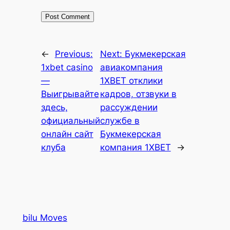
←
Previous:
Next:
Букмекерская
1xbet casino
авиакомпания
—
1XBET отклики
Выигрывайте
кадров, отзвуки в
здесь,
рассуждении
официальный
службе в
онлайн сайт
Букмекерская
клуба
компания 1XBET
→
bilu Moves