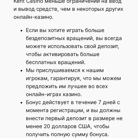
Kent Casino меньше ограничений на ввод
и вывод средств, чем в некоторых других
онлайн-казино.
Если вы хотите играть больше
бездепозитных вращений, вы всегда
можете использовать свой депозит,
чтобы активировать больше
бесплатных вращений.
Мы прислушиваемся к нашим
игрокам, гарантируя, что мы можем
предложить им лучшее во всех
онлайн-играх казино.
Бонус действует в течение 7 дней с
момента регистрации, и вы должны
внести первый депозит в размере не
менее 20 долларов США, чтобы
получить полную сумму бонуса.