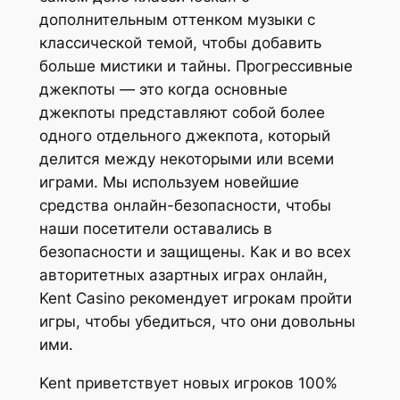
дополнительным оттенком музыки с
классической темой, чтобы добавить
больше мистики и тайны. Прогрессивные
джекпоты — это когда основные
джекпоты представляют собой более
одного отдельного джекпота, который
делится между некоторыми или всеми
играми. Мы используем новейшие
средства онлайн-безопасности, чтобы
наши посетители оставались в
безопасности и защищены. Как и во всех
авторитетных азартных играх онлайн,
Kent Casino рекомендует игрокам пройти
игры, чтобы убедиться, что они довольны
ими.
Kent приветствует новых игроков 100%