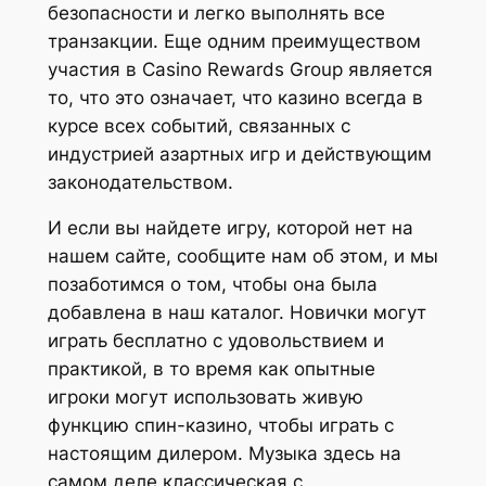
безопасности и легко выполнять все
транзакции. Еще одним преимуществом
участия в Casino Rewards Group является
то, что это означает, что казино всегда в
курсе всех событий, связанных с
индустрией азартных игр и действующим
законодательством.
И если вы найдете игру, которой нет на
нашем сайте, сообщите нам об этом, и мы
позаботимся о том, чтобы она была
добавлена в наш каталог. Новички могут
играть бесплатно с удовольствием и
практикой, в то время как опытные
игроки могут использовать живую
функцию спин-казино, чтобы играть с
настоящим дилером. Музыка здесь на
самом деле классическая с