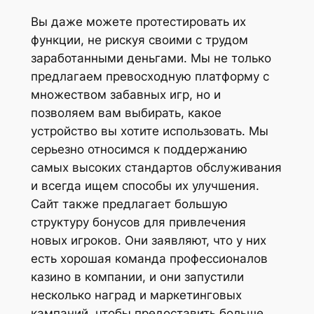
Вы даже можете протестировать их
функции, не рискуя своими с трудом
заработанными деньгами. Мы не только
предлагаем превосходную платформу с
множеством забавных игр, но и
позволяем вам выбирать, какое
устройство вы хотите использовать. Мы
серьезно относимся к поддержанию
самых высоких стандартов обслуживания
и всегда ищем способы их улучшения.
Сайт также предлагает большую
структуру бонусов для привлечения
новых игроков. Они заявляют, что у них
есть хорошая команда профессионалов
казино в компании, и они запустили
несколько наград и маркетинговых
кампаний, чтобы предоставить больше