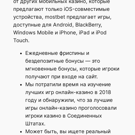
от других мобильных казино, которые
предлагают только iOS-совместимые
устройства, mostbet предлагает игры,
доступные для Android, BlackBerry,
Windows Mobile и iPhone, iPad и iPod
Touch.
Ежедневные фриспины и
бездепозитные бонусы — это
мгновенные бонусы, которые игроки
получают при входе на сайт.
Мы потратили время на изучение
лучших игр онлайн-казино в 2018
году и обнаружили, что за лучшие
игры онлайн-казино проголосовали
игроки казино в Соединенных
Штатах.
Может быть, вы ищете реальный