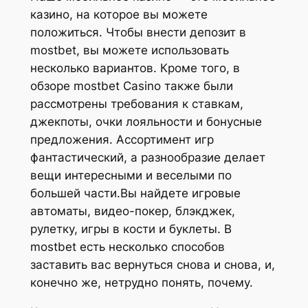
казино, на которое вы можете
положиться. Чтобы внести депозит в
mostbet, вы можете использовать
несколько вариантов. Кроме того, в
обзоре mostbet Casino также были
рассмотрены требования к ставкам,
джекпоты, очки лояльности и бонусные
предложения. Ассортимент игр
фантастический, а разнообразие делает
вещи интересными и веселыми по
большей части.Вы найдете игровые
автоматы, видео-покер, блэкджек,
рулетку, игры в кости и буклеты. В
mostbet есть несколько способов
заставить вас вернуться снова и снова, и,
конечно же, нетрудно понять, почему.