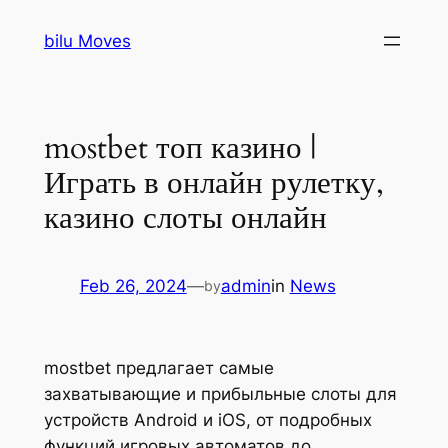
Skip
bilu Moves
to
content
mostbet топ казино |
Играть в онлайн рулетку,
казино слоты онлайн
Feb 26, 2024
—
admin
in
News
by
mostbet предлагает самые
захватывающие и прибыльные слоты для
устройств Android и iOS, от подробных
функций игровых автоматов до