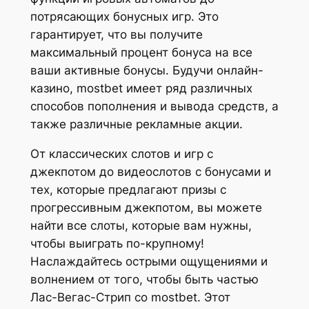
потрясающих бонусных игр. Это
гарантирует, что вы получите
максимальный процент бонуса на все
ваши активные бонусы. Будучи онлайн-
казино, mostbet имеет ряд различных
способов пополнения и вывода средств, а
также различные рекламные акции.
От классических слотов и игр с
джекпотом до видеослотов с бонусами и
тех, которые предлагают призы с
прогрессивным джекпотом, вы можете
найти все слоты, которые вам нужны,
чтобы выиграть по-крупному!
Наслаждайтесь острыми ощущениями и
волнением от того, чтобы быть частью
Лас-Вегас-Стрип со mostbet. Этот