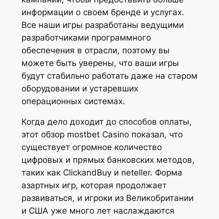
информации о своем бренде и услугах.
Все наши игры разработаны ведущими
разработчиками программного
обеспечения в отрасли, поэтому вы
можете быть уверены, что ваши игры
будут стабильно работать даже на старом
оборудовании и устаревших
операционных системах.
Когда дело доходит до способов оплаты,
этот обзор mostbet Casino показал, что
существует огромное количество
цифровых и прямых банковских методов,
таких как ClickandBuy и neteller. Форма
азартных игр, которая продолжает
развиваться, и игроки из Великобритании
и США уже много лет наслаждаются