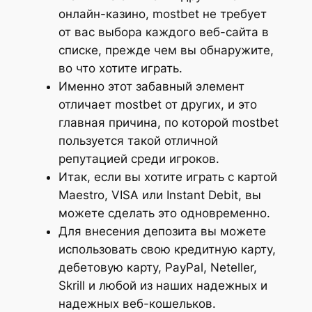
онлайн-казино, mostbet не требует
от вас выбора каждого веб-сайта в
списке, прежде чем вы обнаружите,
во что хотите играть.
Именно этот забавный элемент
отличает mostbet от других, и это
главная причина, по которой mostbet
пользуется такой отличной
репутацией среди игроков.
Итак, если вы хотите играть с картой
Maestro, VISA или Instant Debit, вы
можете сделать это одновременно.
Для внесения депозита вы можете
использовать свою кредитную карту,
дебетовую карту, PayPal, Neteller,
Skrill и любой из наших надежных и
надежных веб-кошельков.