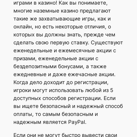
играми в казино! Как вы понимаете,
многие наземные казино предлагают
такие же захватывающие игры, как и
онлайн, но есть некоторые отличия, о
которых вы должны знать, прежде чем
сделать свою первую ставку. Существуют
еженедельные и ежемесячные акции с
призами, еженедельные акции с
бездепозитными бонусами, а также
ежедневные и даже ежечасные акции.
Когда дело доходит до регистрации,
игроки могут использовать любой из 5
доступных способов регистрации. Если
вы ищете безопасный и надежный способ
оплаты, то самым безопасным и
надежным является PayPal.
Если они не могут быстро вывести свои