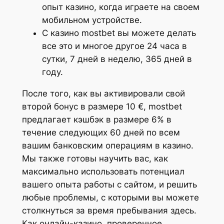
опыт казино, когда играете на своем
мобильном устройстве.
С казино mostbet вы можете делать
все это и многое другое 24 часа в
сутки, 7 дней в неделю, 365 дней в
году.
После того, как вы активировали свой
второй бонус в размере 10 €, mostbet
предлагает кэшбэк в размере 6% в
течение следующих 60 дней по всем
вашим банковским операциям в казино.
Мы также готовы научить вас, как
максимально использовать потенциал
вашего опыта работы с сайтом, и решить
любые проблемы, с которыми вы можете
столкнуться за время пребывания здесь.
Как онлайн-казино, проверенное