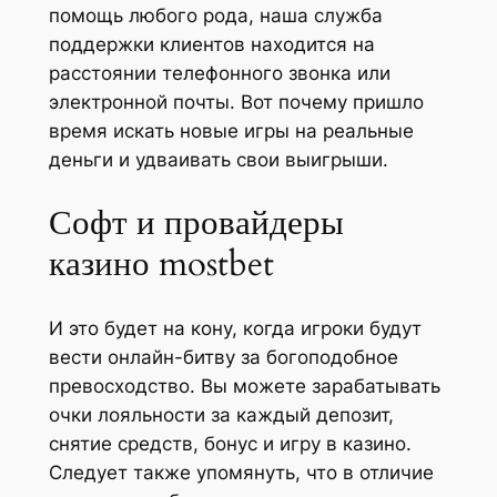
помощь любого рода, наша служба
поддержки клиентов находится на
расстоянии телефонного звонка или
электронной почты. Вот почему пришло
время искать новые игры на реальные
деньги и удваивать свои выигрыши.
Софт и провайдеры
казино mostbet
И это будет на кону, когда игроки будут
вести онлайн-битву за богоподобное
превосходство. Вы можете зарабатывать
очки лояльности за каждый депозит,
снятие средств, бонус и игру в казино.
Следует также упомянуть, что в отличие