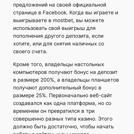
предложений на своей официальной
странице в Facebook. Когда вы играете и
выигрываете в mostbet, вы можете
использовать свой выигрыш для
пополнения другого депозита, если
хотите, или для снятия наличных со
своего счета.
Кроме того, владельцы настольных
компьютеров получают бонус на депозит
в размере 200%, а владельцы планшетов
получают дополнительный бонус в
размере 25%. Первоначально веб-сайт
создавался как одна платформа, но со
временем он превратился в три
совершенно разных типа казино. Этого
должно быть достаточно, чтобы начать