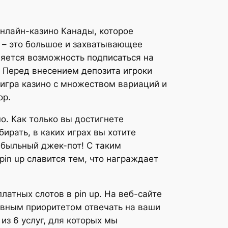
онлайн-казино Канады, которое
p – это большое и захватывающее
ляется возможность подписаться на
. Перед внесением депозита игроки
 игра казино с множеством вариаций и
ор.
. Как только вы достигнете
ирать, в каких играх вы хотите
ибыльный джек-пот! С таким
pin up славится тем, что награждает
платных слотов в pin up. На веб-сайте
лавным приоритетом отвечать на ваши
из 6 услуг, для которых мы