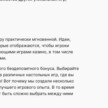
ру практически мгновенной. Идеи,
рые отображаются, чтобы игроки
ающими играми казино, в том числе
ми.
ого бездепозитного бонуса. Выбирайте
а различных настольных игр, где вы
! Вот почему мы создали несколько
учшего игрового опыта. В то время
жет быть сложно выбрать между ними