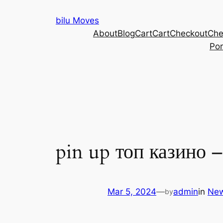
Skip
bilu Moves
to
About
Blog
Cart
Cart
Checkout
Che
content
Por
pin up топ казино 
Mar 5, 2024
—
admin
in
Ne
by