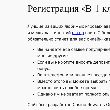
Регистрация «В 1 к
Лучшие из ваших любимых игровых авто
и межгалактический
pin up
воин. С бол
обязательно станет для вас онлайн-каз
Вы найдете все самые популярные
многие другие.
Если вы не хотите вносить депози
бонус.
Ваш телефон или планшет всегда с
Вместо этого вы можете выбрать т
можно снять в любое время.
Однако им не хватает полного опы
Сайт был разработан Casino Rewards G