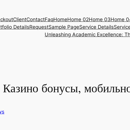
ckout
Client
Contact
Faq
Home
Home 02
Home 03
Home 0
tfolio Details
Request
Sample Page
Service Details
Servic
Unleashing Academic Excellence: Th
– Казино бонусы, мобильн
ws