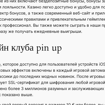
 из них включают бездепозитные бонусы, бонусы за
 лояльности. Казино легко доступно и удобно для п
ектр бонусов, а также современный веб-сайт и при
ассическими правилами и привлекательным геймплее
к профессионал. Вы также можете сыграть в наши п
сразу же получать ежедневные выигрыши.
йн клуба pin up
 которое доступно для пользователей устройств iOS
овых эффектов включены в каждый игровой автомат.
лассики до последних модных новинок. После игровы
зует SSL-сертификат для шифрования любой игрово
ещено более 3 миллионов разумных и заслуживающих
к показано выше.
 свой первый депозит в размере 10 € или более, вы 