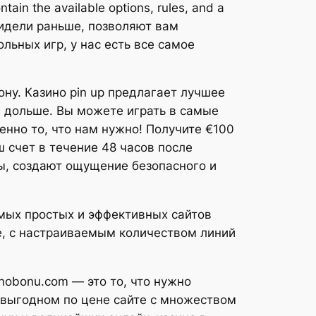
ain the available options, rules, and a
видели раньше, позволяют вам
ьных игр, у нас есть все самое
ону. Казино pin up предлагает лучшее
я дольше. Вы можете играть в самые
енно то, что нам нужно! Получите €100
 счет в течение 48 часов после
ры, создают ощущение безопасного и
амых простых и эффективных сайтов
е, с настраиваемым количеством линий
nobonu.com — это то, что нужно
 выгодном по цене сайте с множеством