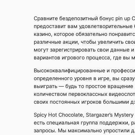
Сравните бездепозитный бонус pin up 
предоставит вам удовлетворительные б
казино, которое обязательно понрави
различные акции, чтобы увеличить сво
могут зарегистрировать свои данные и
вариантов игрового процесса, где вы м
Высококвалифицированные и профессио
определенного уровня в игре, вы сразу
выиграть — будь то простое вращение
количеством первоклассных видеослотов
своих постоянных игроков большими д
Spicy Hot Chocolate, Stargazer’s Myste
есть специальная группа поддержки, р
запросы. Мы максимально упростили дл