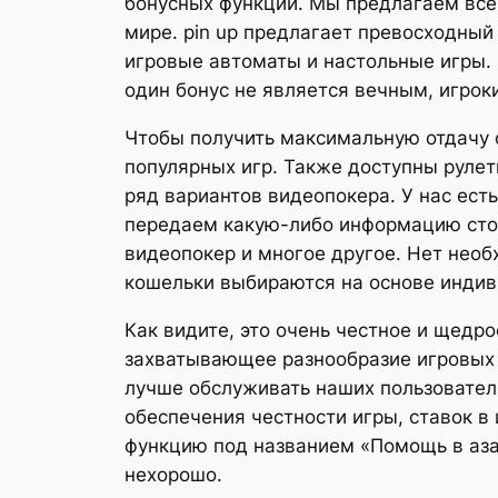
бонусных функций. Мы предлагаем все 
мире. pin up предлагает превосходный
игровые автоматы и настольные игры. 
один бонус не является вечным, игрок
Чтобы получить максимальную отдачу от
популярных игр. Также доступны рулетк
ряд вариантов видеопокера. У нас ест
передаем какую-либо информацию стор
видеопокер и многое другое. Нет нео
кошельки выбираются на основе индив
Как видите, это очень честное и щедро
захватывающее разнообразие игровых а
лучше обслуживать наших пользовател
обеспечения честности игры, ставок в 
функцию под названием «Помощь в азар
нехорошо.