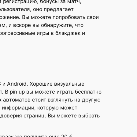
 регистрацию, бонусы за матч,
ользователя, оно предлагает
ложение. Вы можете попробовать свои
м, и вскоре вы обнаружите, что
рогрессивные игры в блэкджек и
 и Android. Хорошие визуальные
 В pin up вы можете играть бесплатно
х автоматов стоит взглянуть на другую
й информации, которую может
 доверия страниц. Вы можете выбрать
сразу же получите еще 20 €.