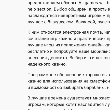
предоставляем обзоры. All games will be g
help section. Выбор обширен, а прост
наслаждаться невероятным игровым про
лучшее с блэкджеком, баккарой, руле
К ним относятся электронная почта, ча
сочетание игр казино и практических 
лучшие игры из приложения онлайн-кази
бесплатно и попробуйте наше мобильно
внесения депозита. Выбор игр и легко
надежного казино.
Программное обеспечение хорошо выпо
казино для использования на смартфон
и возможностью выбирать барабаны, н
В лучшие времена существует множеств
игрокам, которые хотят насладиться л