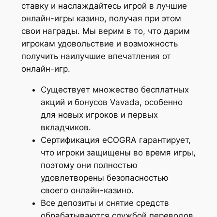
ставку и наслаждайтесь игрой в лучшие
онлайн-игры казино, получая при этом
свои награды. Мы верим в то, что дарим
игрокам удовольствие и возможность
получить наилучшие впечатления от
онлайн-игр.
Существует множество бесплатных
акций и бонусов Vavada, особенно
для новых игроков и первых
вкладчиков.
Сертификация eCOGRA гарантирует,
что игроки защищены во время игры,
поэтому они полностью
удовлетворены безопасностью
своего онлайн-казино.
Все депозиты и снятие средств
обрабатываются службой переводов,