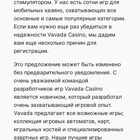
стимулятором. У нас есть сотни игр для
мобильных казино, охватывающих все
основные и самые популярные категории.
Если вам нужно еще раз убедиться в
надежности Vavada Casino, мы дадим
вам еще несколько причин для
регистрации.
Это предложение может быть изменено
без предварительного уведомления. С
очень уважаемой командой
разработчиков игр Vavada Casino
является новичком, который разработал
очень захватывающий игровой опыт.
Vavada предлагает все возможные игры;
коллекция игровых автоматов, карт,
игральных костей и специализированных
азартных игр. Наши лучшие игры