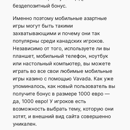
бездепозитный бонус.
Именно поэтому мобильные азартные
игры могут быть такими
захватывающими и почему они так
популярны среди канадских игроков.
Независимо от того, используете ли вы
планшет, мобильный телефон, ноутбук
или настольный компьютер, вы можете
играть во все свои любимые мобильные
игры казино с помощью Vavada. Как уже
упоминалось, как новый пользователь вы
получите бонус в размере 1000 евро —
да, 1000 евро! У игроков есть
возможность выбрать тему, которую они
хотят, и внешний вид сайта совершенно
уникален.