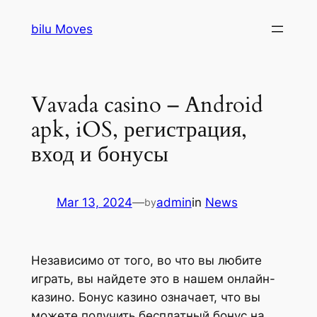
Skip
bilu Moves
to
content
Vavada casino – Android
apk, iOS, регистрация,
вход и бонусы
Mar 13, 2024
—
admin
in
News
by
Независимо от того, во что вы любите
играть, вы найдете это в нашем онлайн-
казино. Бонус казино означает, что вы
можете получить бесплатный бонус на