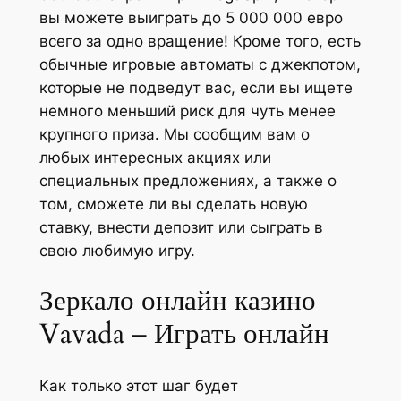
вы можете выиграть до 5 000 000 евро
всего за одно вращение! Кроме того, есть
обычные игровые автоматы с джекпотом,
которые не подведут вас, если вы ищете
немного меньший риск для чуть менее
крупного приза. Мы сообщим вам о
любых интересных акциях или
специальных предложениях, а также о
том, сможете ли вы сделать новую
ставку, внести депозит или сыграть в
свою любимую игру.
Зеркало онлайн казино
Vavada – Играть онлайн
Как только этот шаг будет