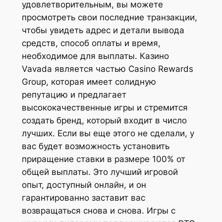
удовлетворительным, вы можете
просмотреть свои последние транзакции,
чтобы увидеть адрес и детали вывода
средств, способ оплаты и время,
необходимое для выплаты. Казино
Vavada является частью Casino Rewards
Group, которая имеет солидную
репутацию и предлагает
высококачественные игры и стремится
создать бренд, который входит в число
лучших. Если вы еще этого не сделали, у
вас будет возможность установить
приращение ставки в размере 100% от
общей выплаты. Это лучший игровой
опыт, доступный онлайн, и он
гарантированно заставит вас
возвращаться снова и снова. Игры с