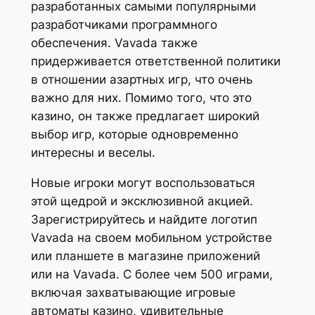
разработанных самыми популярными
разработчиками программного
обеспечения. Vavada также
придерживается ответственной политики
в отношении азартных игр, что очень
важно для них. Помимо того, что это
казино, он также предлагает широкий
выбор игр, которые одновременно
интересны и веселы.
Новые игроки могут воспользоваться
этой щедрой и эксклюзивной акцией.
Зарегистрируйтесь и найдите логотип
Vavada на своем мобильном устройстве
или планшете в магазине приложений
или на Vavada. С более чем 500 играми,
включая захватывающие игровые
автоматы казино, удивительные