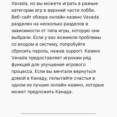
Vavada, но вы можете играть в разные
категории игр в верхней части лобби.
Веб-сайт обзора онлайн-казино Vavada
разделен на несколько разделов в
зависимости от типа игры, которую они
выбрали. Если у вас возникли проблемы
со входом в систему, попробуйте
сбросить пароль, нажав support. Казино
Vavada предоставляет игрокам ряд
функций для улучшения игрового
процесса. Если вы мечтали вернуться
домой в Канаду, попытайте счастья в
одном из лучших онлайн-казино, которые
может предложить Канада.