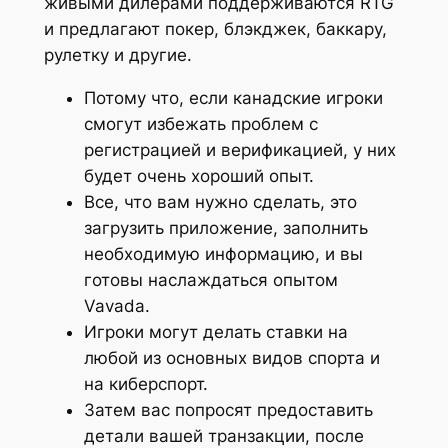
живыми дилерами поддерживаются RTG
и предлагают покер, блэкджек, баккару,
рулетку и другие.
Потому что, если канадские игроки
смогут избежать проблем с
регистрацией и верификацией, у них
будет очень хороший опыт.
Все, что вам нужно сделать, это
загрузить приложение, заполнить
необходимую информацию, и вы
готовы наслаждаться опытом
Vavada.
Игроки могут делать ставки на
любой из основных видов спорта и
на киберспорт.
Затем вас попросят предоставить
детали вашей транзакции, после