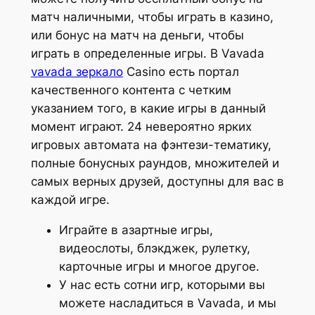
матч наличными, чтобы играть в казино,
или бонус на матч на деньги, чтобы
играть в определенные игры. В Vavada
vavada зеркало
Casino есть портал
качественного контента с четким
указанием того, в какие игры в данный
момент играют. 24 невероятно ярких
игровых автомата на фэнтези-тематику,
полные бонусных раундов, множителей и
самых верных друзей, доступны для вас в
каждой игре.
Играйте в азартные игры,
видеослоты, блэкджек, рулетку,
карточные игры и многое другое.
У нас есть сотни игр, которыми вы
можете насладиться в Vavada, и мы