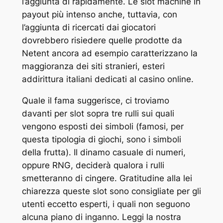
l’aggiunta di rapidamente. Le slot machine in
payout più intenso anche, tuttavia, con
l’aggiunta di ricercati dai giocatori
dovrebbero risiedere quelle prodotte da
Netent ancora ad esempio caratterizzano la
maggioranza dei siti stranieri, esteri
addirittura italiani dedicati al casino online.
Quale il fama suggerisce, ci troviamo
davanti per slot sopra tre rulli sui quali
vengono esposti dei simboli (famosi, per
questa tipologia di giochi, sono i simboli
della frutta). Il dinamo casuale di numeri,
oppure RNG, deciderà qualora i rulli
smetteranno di cingere. Gratitudine alla lei
chiarezza queste slot sono consigliate per gli
utenti eccetto esperti, i quali non seguono
alcuna piano di inganno. Leggi la nostra