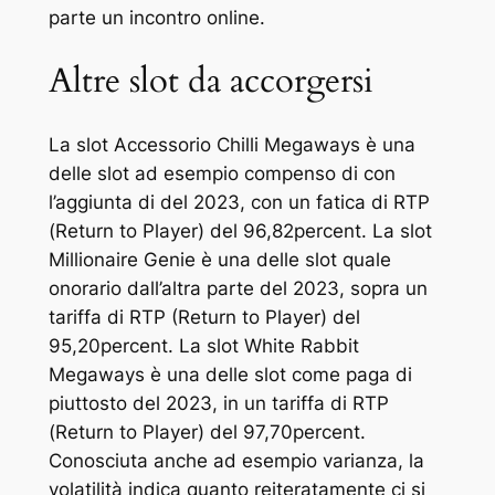
parte un incontro online.
Altre slot da accorgersi
La slot Accessorio Chilli Megaways è una
delle slot ad esempio compenso di con
l’aggiunta di del 2023, con un fatica di RTP
(Return to Player) del 96,82percent. La slot
Millionaire Genie è una delle slot quale
onorario dall’altra parte del 2023, sopra un
tariffa di RTP (Return to Player) del
95,20percent. La slot White Rabbit
Megaways è una delle slot come paga di
piuttosto del 2023, in un tariffa di RTP
(Return to Player) del 97,70percent.
Conosciuta anche ad esempio varianza, la
volatilità indica quanto reiteratamente ci si