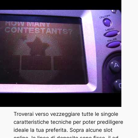
Troverai verso vezzeggiare tutte le singole
caratteristiche tecniche per poter prediligere
ideale la tua preferita. Sopra alcune slot
online, le linee di deposito sono fisse, il ad