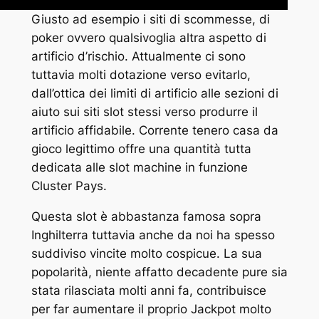
Giusto ad esempio i siti di scommesse, di
poker ovvero qualsivoglia altra aspetto di
artificio d’rischio. Attualmente ci sono
tuttavia molti dotazione verso evitarlo,
dall’ottica dei limiti di artificio alle sezioni di
aiuto sui siti slot stessi verso produrre il
artificio affidabile. Corrente tenero casa da
gioco legittimo offre una quantità tutta
dedicata alle slot machine in funzione
Cluster Pays.
Questa slot è abbastanza famosa sopra
Inghilterra tuttavia anche da noi ha spesso
suddiviso vincite molto cospicue. La sua
popolarità, niente affatto decadente pure sia
stata rilasciata molti anni fa, contribuisce
per far aumentare il proprio Jackpot molto