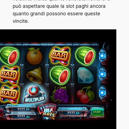
può aspettare quale la slot paghi ancora
quanto grandi possono essere queste
vincite.