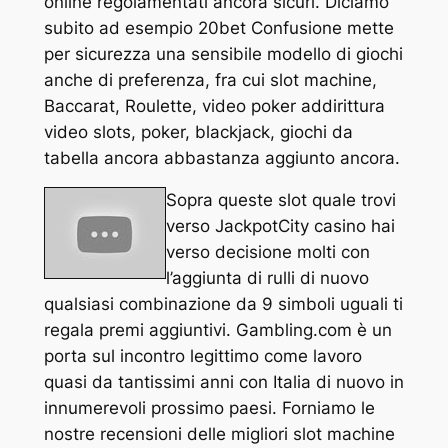
online regolamentati ancora sicuri. Diciamo
subito ad esempio 20bet Confusione mette
per sicurezza una sensibile modello di giochi
anche di preferenza, fra cui slot machine,
Baccarat, Roulette, video poker addirittura
video slots, poker, blackjack, giochi da
tabella ancora abbastanza aggiunto ancora.
Sopra queste slot quale trovi
verso JackpotCity casino hai
verso decisione molti con
l’aggiunta di rulli di nuovo
qualsiasi combinazione da 9 simboli uguali ti
regala premi aggiuntivi. Gambling.com è un
porta sul incontro legittimo come lavoro
quasi da tantissimi anni con Italia di nuovo in
innumerevoli prossimo paesi. Forniamo le
nostre recensioni delle migliori slot machine