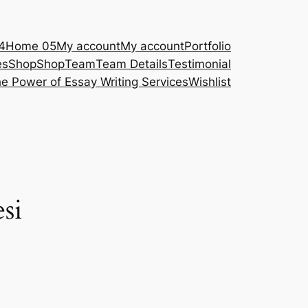
4
Home 05
My account
My account
Portfolio
es
Shop
Shop
Team
Team Details
Testimonial
e Power of Essay Writing Services
Wishlist
si