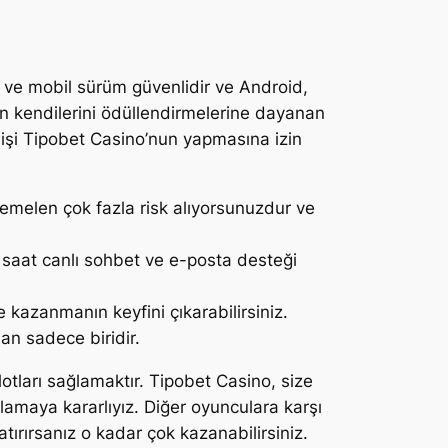
 ve mobil sürüm güvenlidir ve Android,
aman kendilerini ödüllendirmelerine dayanan
 işi Tipobet Casino’nun yapmasına izin
melen çok fazla risk alıyorsunuzdur ve
4 saat canlı sohbet ve e-posta desteği
kazanmanın keyfini çıkarabilirsiniz.
an sadece biridir.
lotları sağlamaktır. Tipobet Casino, size
lamaya kararlıyız. Diğer oyunculara karşı
tırırsanız o kadar çok kazanabilirsiniz.