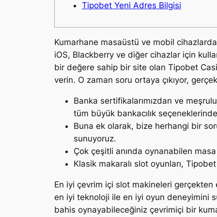
Tipobet Yeni Adres Bilgisi
Kumarhane masaüstü ve mobil cihazlarda m
iOS, Blackberry ve diğer cihazlar için kull
bir değere sahip bir site olan Tipobet Ca
verin. O zaman soru ortaya çıkıyor, gerçe
Banka sertifikalarımızdan ve meşrul
tüm büyük bankacılık seçeneklerinde
Buna ek olarak, bize herhangi bir so
sunuyoruz.
Çok çeşitli anında oynanabilen masa 
Klasik makaralı slot oyunları, Tipobe
En iyi çevrim içi slot makineleri gerçekten
en iyi teknoloji ile en iyi oyun deneyimin
bahis oynayabileceğiniz çevrimiçi bir kuma