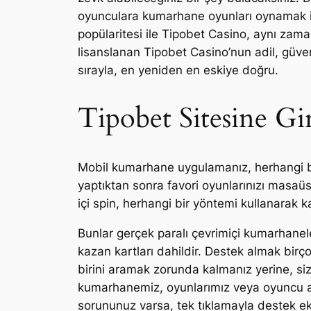
oyunculara kumarhane oyunları oynamak içi
popülaritesi ile Tipobet Casino, aynı zama
lisanslanan Tipobet Casino’nun adil, güven
sırayla, en yeniden en eskiye doğru.
Tipobet Sitesine Gi
Mobil kumarhane uygulamanız, herhangi bir
yaptıktan sonra favori oyunlarınızı masaüst
içi spin, herhangi bir yöntemi kullanarak k
Bunlar gerçek paralı çevrimiçi kumarhanele
kazan kartları dahildir. Destek almak birç
birini aramak zorunda kalmanız yerine, s
kumarhanemiz, oyunlarımız veya oyuncu ara
sorununuz varsa, tek tıklamayla destek ek