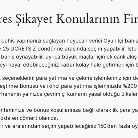
es Şikayet Konularının F
 bahis yapmanızı sağlayan heyecan verici Oyun İçi bahi
 25 ÜCRETSİZ döndürme arasında seçim yapabilir. İster
bahis oynayabilir, ayrıca büyük maçlar için ek canlı akış
r şeyi hayal edebileceğiniz kadar kolay hale getirmek için
k seçeneklerini para yatırma ve çekme işlemleriniz için d
şleştirme Bonusu ve ikinci para yatırma işleminizde %20
hanenin yalnızca çevrimiçi kumarın yasal olduğu ülkelerd
nteminize ve bonus koşullarınıza bağlı olarak ilk para 
o’da en cömert olanıdır.
ir ve aralarından seçim yapabileceğiniz 150’den fazla oy