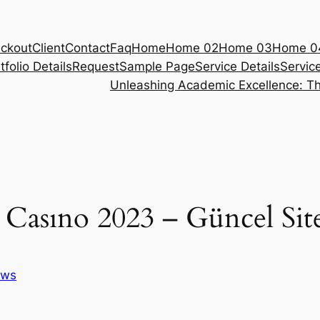
ckout
Client
Contact
Faq
Home
Home 02
Home 03
Home 0
tfolio Details
Request
Sample Page
Service Details
Servic
Unleashing Academic Excellence: Th
 Casıno 2023 – Güncel Site
ws