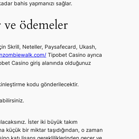
kadar bahis yapmanızı sağlar.
r ve ödemeler
in Skrill, Neteller, Paysafecard, Ukash,
/tnzombiewalk.com/
Tipobet Casino ayrıca
obet Casino giriş alanında olduğunuz
inleştirme kodu gönderilecektir.
ilirsiniz.
acaksınız. İster iki büyük takım
ha küçük bir miktar taşıdığından, o zaman
no katı lisans gerekliliklerinden geçer ve