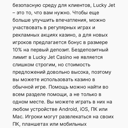
безопасную среду для клиентов, Lucky Jet
– это то, что вам нужно. Чтобы еще
больше улучшить впечатления, можно
участвовать в регулярных играх и
рекламных акциях казино, а для новых
игроков предлагается бонус в размере
10% на первый депозит. Бездепозитный
лимит в Lucky Jet Casino не является
слишком строгим, но стоимость
предложений довольно высока, поэтому
вы можете использовать казино в
обычной игре. Помощь можно найти во
всем разделе помощи, а не только в
одном месте. Вы можете играть в них на
любом устройстве Android, iOS, ПК или
Mac. Игроки могут развлекаться на своих
ПК, планшетах или мобильных