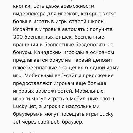
кнопки. Есть даже возможности
видеопокера для игроков, которые хотят
больше играть в игры старой школы.
Играйте в игровые автоматы: получите
300 бесплатных фишек, бесплатные
вращения и бесплатные бездепозитные
бонусы. Канадским игрокам в основном
предлагается бонус на первый депозит
плюс бесплатные вращения в одной из их
игр. Мобильный веб-сайт и приложение
предоставляют игрокам еще больше
игровых возможностей. Мобильные
игроки могут играть в мобильные слоты
Lucky Jet, а игроки с настольными
браузерами могут посещать игры Lucky
Jet через свой веб-браузер.