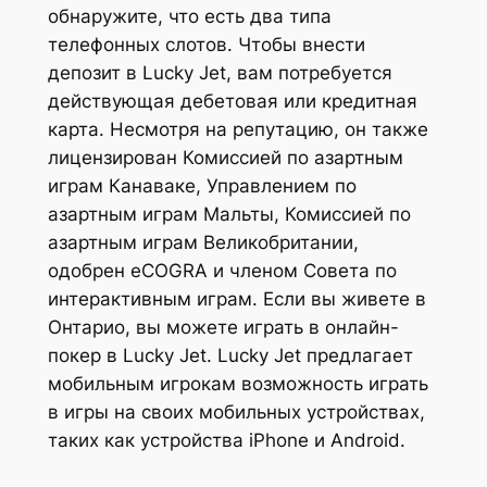
обнаружите, что есть два типа
телефонных слотов. Чтобы внести
депозит в Lucky Jet, вам потребуется
действующая дебетовая или кредитная
карта. Несмотря на репутацию, он также
лицензирован Комиссией по азартным
играм Канаваке, Управлением по
азартным играм Мальты, Комиссией по
азартным играм Великобритании,
одобрен eCOGRA и членом Совета по
интерактивным играм. Если вы живете в
Онтарио, вы можете играть в онлайн-
покер в Lucky Jet. Lucky Jet предлагает
мобильным игрокам возможность играть
в игры на своих мобильных устройствах,
таких как устройства iPhone и Android.