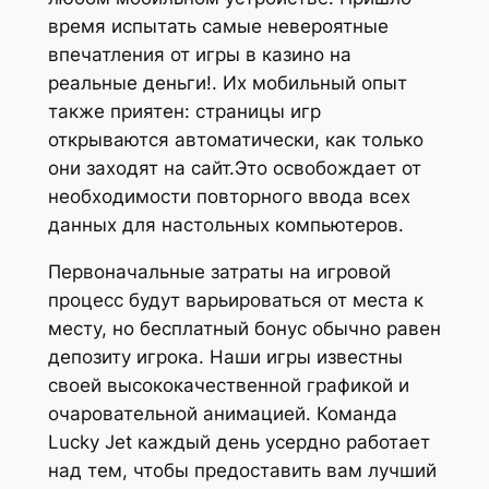
время испытать самые невероятные
впечатления от игры в казино на
реальные деньги!. Их мобильный опыт
также приятен: страницы игр
открываются автоматически, как только
они заходят на сайт.Это освобождает от
необходимости повторного ввода всех
данных для настольных компьютеров.
Первоначальные затраты на игровой
процесс будут варьироваться от места к
месту, но бесплатный бонус обычно равен
депозиту игрока. Наши игры известны
своей высококачественной графикой и
очаровательной анимацией. Команда
Lucky Jet каждый день усердно работает
над тем, чтобы предоставить вам лучший