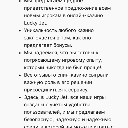
Мы предлагаем щедрое
приветственное предложение всем
новым игрокам в онлайн-казино
Lucky Jet.
Уникальность любого казино
заключается в том, как оно
предлагает бонусы.
Мы надеемся, что вы готовы к
потрясающему игровому опыту,
который никогда не был проще!.
Все отзывы о спин-казино сыграли
важную роль в его решении
присоединиться к сервису.
Здесь, в Lucky Jet, все наши игры
созданы с учетом удобства
пользователей, и мы предлагаем
безопасную, надежную и надежную
среду, в которой вы можете играть с