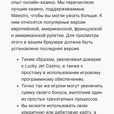
опыт онлайн-казино. Мы перечислили
лучшие казино, поддерживаемые
Maestro, чтобы вы могли узнать больше. К
ним относятся популярные версии
европейской, американской, французской
и американской рулетки. Для просмотра
этого в вашем браузере должна быть
установлена последняя версия.
Таким образом, увеличивая доверие
к Lucky Jet Casino, а также к
простому в использовании игровому
программному обеспечению.
Точно так же игроки могут увеличить
сумму своего бонуса, выполнив один
из простых трехэтапных процессов.
Вы можете использовать свою
кредитную или дебетовую карту, а