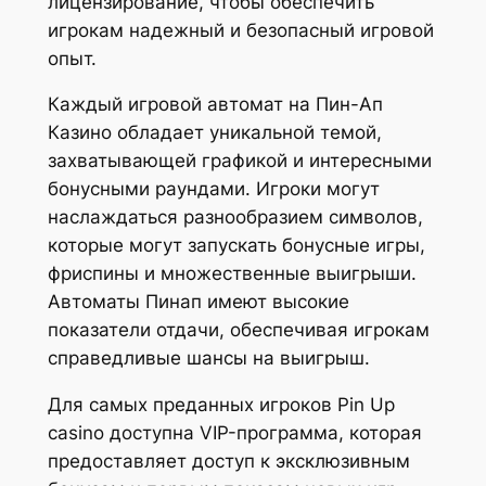
лицензирование, чтобы обеспечить
игрокам надежный и безопасный игровой
опыт.
Каждый игровой автомат на Пин-Ап
Казино обладает уникальной темой,
захватывающей графикой и интересными
бонусными раундами. Игроки могут
наслаждаться разнообразием символов,
которые могут запускать бонусные игры,
фриспины и множественные выигрыши.
Автоматы Пинап имеют высокие
показатели отдачи, обеспечивая игрокам
справедливые шансы на выигрыш.
Для самых преданных игроков Pin Up
casino доступна VIP-программа, которая
предоставляет доступ к эксклюзивным