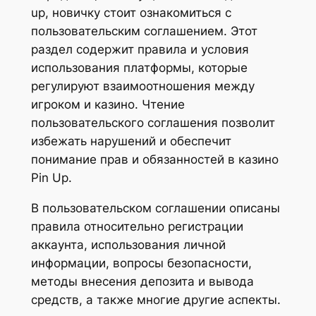
up, новичку стоит ознакомиться с
пользовательским соглашением. Этот
раздел содержит правила и условия
использования платформы, которые
регулируют взаимоотношения между
игроком и казино. Чтение
пользовательского соглашения позволит
избежать нарушений и обеспечит
понимание прав и обязанностей в казино
Pin Up.
В пользовательском соглашении описаны
правила относительно регистрации
аккаунта, использования личной
информации, вопросы безопасности,
методы внесения депозита и вывода
средств, а также многие другие аспекты.