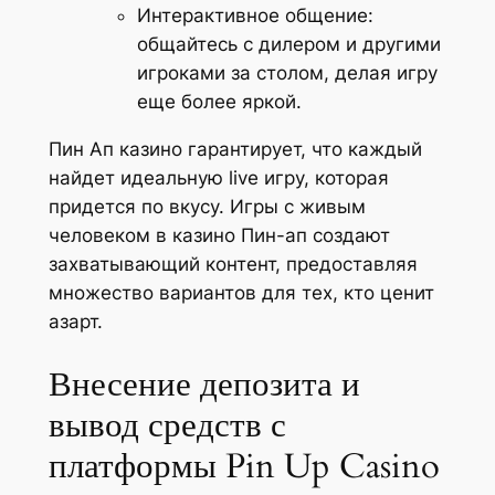
Интерактивное общение:
общайтесь с дилером и другими
игроками за столом, делая игру
еще более яркой.
Пин Ап казино гарантирует, что каждый
найдет идеальную live игру, которая
придется по вкусу. Игры с живым
человеком в казино Пин-ап создают
захватывающий контент, предоставляя
множество вариантов для тех, кто ценит
азарт.
Внесение депозита и
вывод средств с
платформы Pin Up Casino