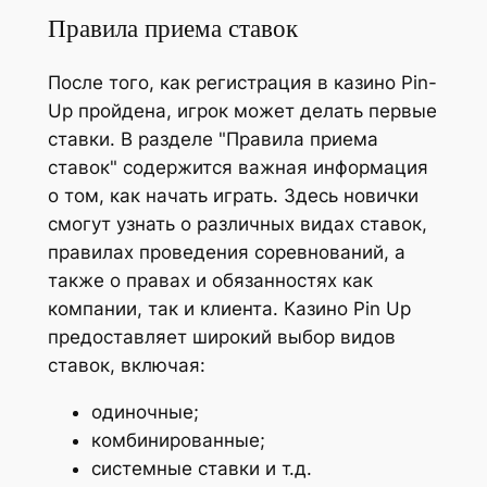
Правила приема ставок
После того, как регистрация в казино Pin-
Up пройдена, игрок может делать первые
ставки. В разделе "Правила приема
ставок" содержится важная информация
о том, как начать играть. Здесь новички
смогут узнать о различных видах ставок,
правилах проведения соревнований, а
также о правах и обязанностях как
компании, так и клиента. Казино Pin Up
предоставляет широкий выбор видов
ставок, включая:
одиночные;
комбинированные;
системные ставки и т.д.