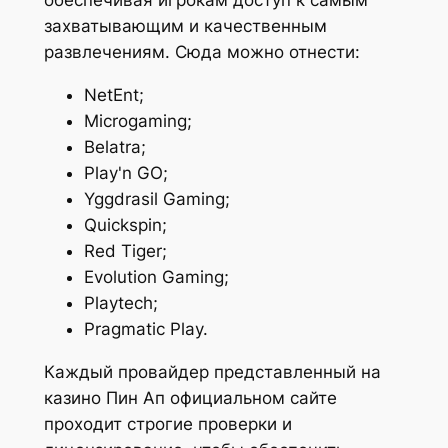
обеспечивая игрокам доступ к самым
захватывающим и качественным
развлечениям. Сюда можно отнести:
NetEnt;
Microgaming;
Belatra;
Play'n GO;
Yggdrasil Gaming;
Quickspin;
Red Tiger;
Evolution Gaming;
Playtech;
Pragmatic Play.
Каждый провайдер представленный на
казино Пин Ап официальном сайте
проходит строгие проверки и