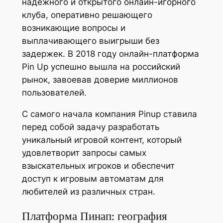
надежного и открытого онлайн-игорного
клуба, оперативно решающего
возникающие вопросы и
выплачивающего выигрыши без
задержек. В 2018 году онлайн-платформа
Pin Up успешно вышла на российский
рынок, завоевав доверие миллионов
пользователей.
С самого начала компания Pinup ставила
перед собой задачу разработать
уникальный игровой контент, который
удовлетворит запросы самых
взыскательных игроков и обеспечит
доступ к игровым автоматам для
любителей из различных стран.
Платформа Пинап: география