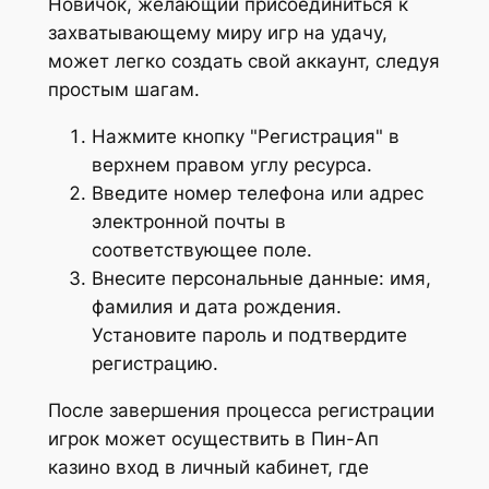
Новичок, желающий присоединиться к
захватывающему миру игр на удачу,
может легко создать свой аккаунт, следуя
простым шагам.
Нажмите кнопку "Регистрация" в
верхнем правом углу ресурса.
Введите номер телефона или адрес
электронной почты в
соответствующее поле.
Внесите персональные данные: имя,
фамилия и дата рождения.
Установите пароль и подтвердите
регистрацию.
После завершения процесса регистрации
игрок может осуществить в Пин-Ап
казино вход в личный кабинет, где