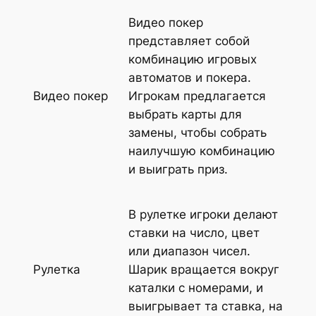
Видео покер
представляет собой
комбинацию игровых
автоматов и покера.
Видео покер
Игрокам предлагается
выбрать карты для
замены, чтобы собрать
наилучшую комбинацию
и выиграть приз.
В рулетке игроки делают
ставки на число, цвет
или диапазон чисел.
Рулетка
Шарик вращается вокруг
каталки с номерами, и
выигрывает та ставка, на