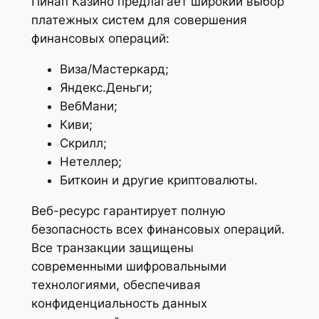
Пинап Казино предлагает широкий выбор
платежных систем для совершения
финансовых операций:
Виза/Мастеркард;
Яндекс.Деньги;
ВебМани;
Киви;
Скрилл;
Нетеллер;
Биткоин и другие криптовалюты.
Веб-ресурс гарантирует полную
безопасность всех финансовых операций.
Все транзакции защищены
современными шифровальными
технологиями, обеспечивая
конфиденциальность данных