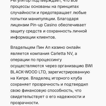
Регулятор подтверждает, что все
процессы основаны на принципах
случайности и предотвращает любые
попытки манипуляции. Благодаря
лицензии Pin-up Casino обеспечивает
защиту средств и сохранность личной
информации клиентов.
Владельцем Пин Ап казино онлайн
является компания Carletta NV, а
операции по процессингу
осуществляются через организацию BWI
BLACK-WOOD LTD, зарегистрированную
на Кипре. Владелец игорного клуба
сохраняет прозрачность и подтвердил
свою финансовую способность, что
свидетельствует о его надежности и
прозрачности.