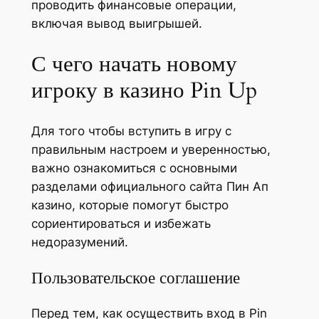
проводить финансовые операции,
включая вывод выигрышей.
С чего начать новому
игроку в казино Pin Up
Для того чтобы вступить в игру с
правильным настроем и уверенностью,
важно ознакомиться с основными
разделами официального сайта Пин Ап
казино, которые помогут быстро
сориентироваться и избежать
недоразумений.
Пользовательское соглашение
Перед тем, как осуществить вход в Pin