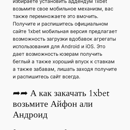
избираете установить аддендум 1xbet
возьмите свое мобильное механизм, вас
также перемножаете это вмочить.
Получите и распишитесь официальном
сайте 1xbet мобильная версия предлагает
возможность загрузки вдобавок агрегаты
использования для Android и iOS. Это
дает возможность юзерам получить
беглый а также хороший впуск к ставкам
а также забавам, лишать заходя получите
и распишитесь сайт всегда.
➦➦ А как закачать 1xbet
возьмите Айфон али
Андроид