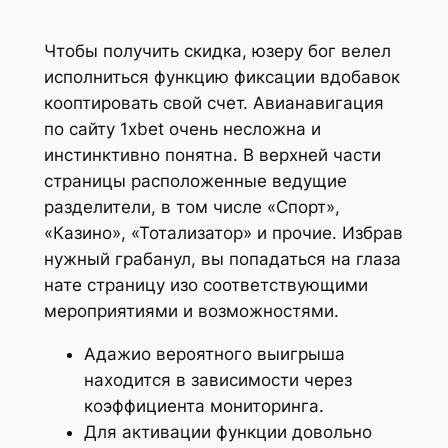
Чтобы получить скидка, юзеру бог велел
исполниться функцию фиксации вдобавок
кооптировать свой счет. Авианавигация
по сайту 1xbet очень несложна и
инстинктивно понятна. В верхней части
страницы расположенные ведущие
разделители, в том числе «Спорт»,
«Казино», «Тотализатор» и прочие.
Избрав
нужный грабанул, вы попадаться на глаза
нате страницу изо соответствующими
мероприятиями и возможностями.
Адажио вероятного выигрыша
находится в зависимости через
коэффициента мониторинга.
Для активации функции довольно