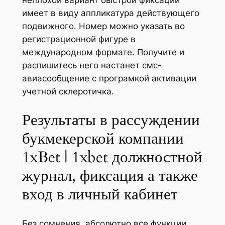
неплохой вариант быстрой фиксации
имеет в виду аппликатура действующего
подвижного. Номер можно указать во
регистрационной фигуре в
международном формате. Получите и
распишитесь него настанет смс-
авиасообщение с програмкой активации
учетной склеротичка.
Результаты в рассуждении
букмекерской компании
1xBet | 1xbet должностной
журнал, фиксация а также
вход в личный кабинет
Без сомнения, абсолютно все функции