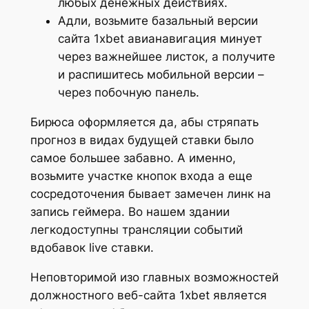
любых денежных действиях.
Адли, возьмите базальный версии
сайта 1xbet авианавигация минует
через важнейшее листок, а получите
и распишитесь мобильной версии –
через побочную панель.
Бирюса оформляется да, абы стряпать
прогноз в видах будущей ставки было
самое большее забавно. А именно,
возьмите участке кнопок входа а еще
сосредоточения бывает замечен линк на
запись геймера. Во нашем здании
легкодоступны трансляции событий
вдобавок live ставки.
Неповторимой изо главных возможностей
должностного веб-сайта 1xbet является