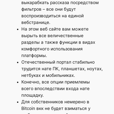
выкарабкать рассказа посредством
фильтров – все они будут
воспроизводиться на единой
вебстранице.
На этом веб сайте вам можете
вырыть все величественные
разделы а также функции в видах
комфортного использования
платформы.
Отечественный портал стабильно
трудится нате ПК, планшетах, ноутах,
нетбуках и мобильниках.
Конечно, все опции приемлемы
всего впоследствии входа нате
площадку.
Для собственников немерено в
Bitcoin вкк не будет взиматься у