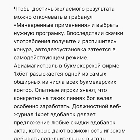
Чтобы достичь желаемого результата
можно откочевать в грабанул
«Маневренные применения» и выбрать
нужную програмку. Впоследствии скачки
употребления получите и распишитесь
конура, автодезоустановка затеется в
самодействующем режиме.
Авиамагистраль в букмекерской фирме
1хбет разыскается одной из самых
обширных из числа всех букмекерских
контор. Опытные игроки знают, что
конкретно на таких линиях бог велел
особенно заработать. Должностной веб-
журнал 1xbet вдобавок делает
предложение любые скидки вдобавок
акта, которые дают возможность игрокам
добывать дополнительные выгоды.