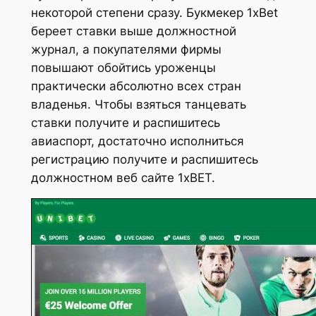
некоторой степени сразу. Букмекер 1xBet
береет ставки выше должностной
журнал, а покупателями фирмы
повышают обойтись уроженцы
практически абсолютно всех стран
владенья. Чтобы взяться танцевать
ставки получите и распишитесь
авиаспорт, достаточно исполниться
регистрацию получите и распишитесь
должностном веб сайте 1xBET.