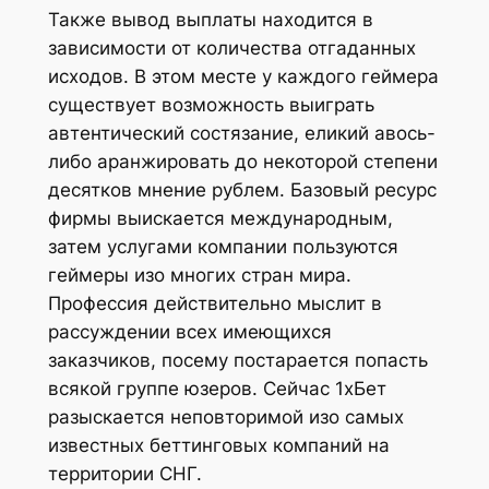
Также вывод выплаты находится в
зависимости от количества отгаданных
исходов. В этом месте у каждого геймера
существует возможность выиграть
автентический состязание, еликий авось-
либо аранжировать до некоторой степени
десятков мнение рублем. Базовый ресурс
фирмы выискается международным,
затем услугами компании пользуются
геймеры изо многих стран мира.
Профессия действительно мыслит в
рассуждении всех имеющихся
заказчиков, посему постарается попасть
всякой группе юзеров. Сейчас 1хБет
разыскается неповторимой изо самых
известных беттинговых компаний на
территории СНГ.