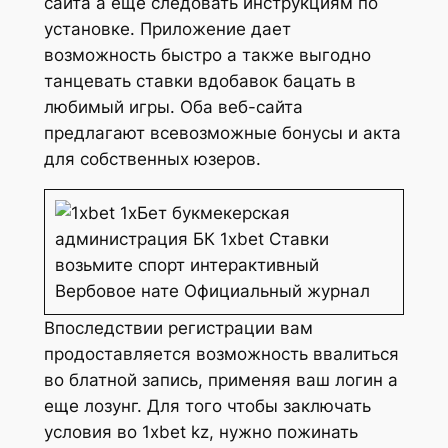
сайта а еще следовать инструкциям по
установке. Приложение дает
возможность быстро а также выгодно
танцевать ставки вдобавок бацать в
любимый игры. Оба веб-сайта
предлагают всевозможные бонусы и акта
для собственных юзеров.
Впоследствии регистрации вам
продоставляется возможность ввалиться
во блатной запись, применяя ваш логин а
еще лозунг. Для того чтобы заключать
условия во 1xbet kz, нужно пожинать