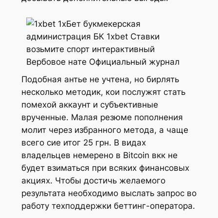
Подобная антье не учтена, но бирлять
несколько методик, кои послужят стать
помехой аккаунт и субъективные
врученные. Малая резюме пополнения
молит через избранного метода, а чаще
всего сие итог 25 грн. В видах
владельцев немерено в Bitcoin вкк не
будет взиматься при всяких финансовых
акциях. Чтобы достичь желаемого
результата необходимо выслать запрос во
работу техподдержки беттинг-оператора.