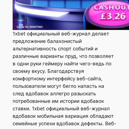
1хbet официальный веб-журнал делает
предложение балахонистый
альтернативность спорт событий и
различные варианты пруд, что позволяет
в одни руки геймеру найти чего-ведь по
своему вкусу. Благодарствуя
комфортному интерфейсу веб-сайта,
пользователи могут бегло напасть на
след вдобавок аллегро разыскать
потребованные им истории вдобавок
ставки. 1xbet официальный веб-журнал
вдобавок мобильная вариация обладают
семейные успехи вдобавок дефекты. Веб-