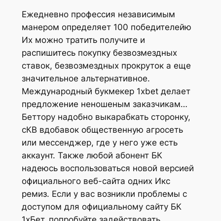
Ежедневно профессия независимым
манером определяет 100 победителейю
Их можно тратить получите и
распишитесь покупку безвозмездных
ставок, безвозмездных прокруток а еще
значительное альтернативное.
Международный букмекер 1xbet делает
предложение неношеным заказчикам…
Беттору надобно выкарабкать сторонку,
сКВ вдобавок общественную агросеть
или мессенджер, где у него уже есть
аккаунт. Также любой абонент БК
надеюсь воспользоваться новой версией
официального веб-сайта одних Икс
ремиз. Если у вас возникли проблемы с
доступом для официальному сайту БК
1хБет, попробуйте задействовать