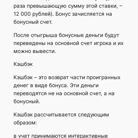
раза превышающую сумму этой ставки, –
12 000 рублей). Бонус зачисляется на
бонусный счет.
После отыгрыша бонусные деньги будут
переведены на основной счет игрока и их
можно вывести.
Кэшбэк
Кэшбэк – это возврат части проигранных
денег в виде бонуса. Эти деньги
переводятся не на основной счет, а на
бонусный.
Кэшбэк рассчитывается следующим
образом:
в учет принимаются интерактивные