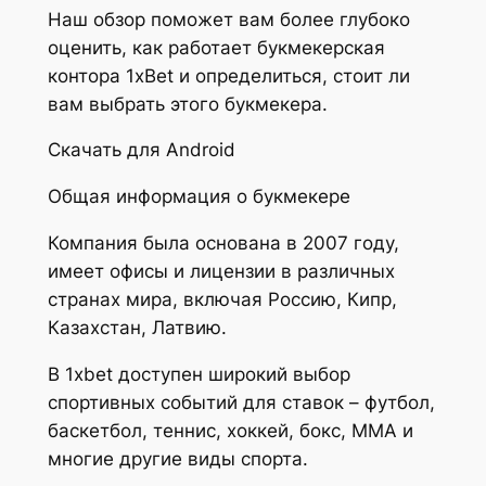
Наш обзор поможет вам более глубоко
оценить, как работает букмекерская
контора 1xBet и определиться, стоит ли
вам выбрать этого букмекера.
Скачать для Android
Общая информация о букмекере
Компания была основана в 2007 году,
имеет офисы и лицензии в различных
странах мира, включая Россию, Кипр,
Казахстан, Латвию.
В 1xbet доступен широкий выбор
спортивных событий для ставок – футбол,
баскетбол, теннис, хоккей, бокс, MMA и
многие другие виды спорта.