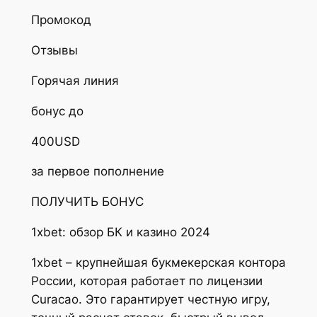
Промокод
Отзывы
Горячая линия
бонус до
400USD
за первое пополнение
ПОЛУЧИТЬ БОНУС
1xbet: обзор БК и казино 2024
1xbet – крупнейшая букмекерская контора
России, которая работает по лицензии
Curacao. Это гарантирует честную игру,