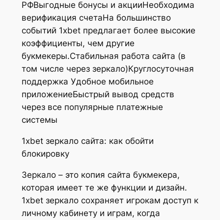
РФВыгодные бонусы и акцииНеобходима
верификация счетаНа большинство
событий 1xbet предлагает более высокие
коэффициенты, чем другие
букмекеры.Стабильная работа сайта (в
том числе через зеркало)Круглосуточная
поддержка Удобное мобильное
приложениеБыстрый вывод средств
через все популярные платежные
системы
1xbet зеркало сайта: как обойти
блокировку
Зеркало – это копия сайта букмекера,
которая имеет те же функции и дизайн.
1xbet зеркало сохраняет игрокам доступ к
личному кабинету и играм, когда