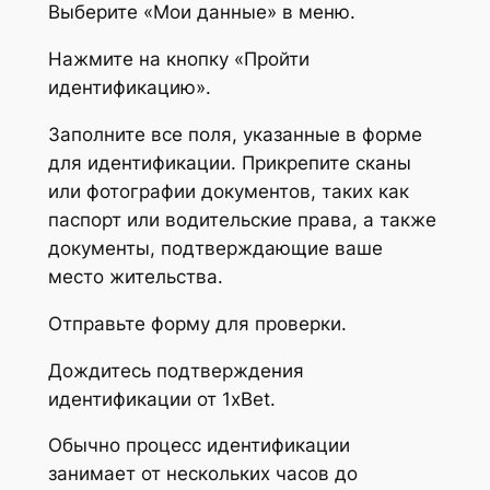
Выберите «Мои данные» в меню.
Нажмите на кнопку «Пройти
идентификацию».
Заполните все поля, указанные в форме
для идентификации. Прикрепите сканы
или фотографии документов, таких как
паспорт или водительские права, а также
документы, подтверждающие ваше
место жительства.
Отправьте форму для проверки.
Дождитесь подтверждения
идентификации от 1xBet.
Обычно процесс идентификации
занимает от нескольких часов до