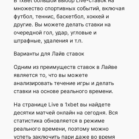
В 1xBet большой выбор Live-ставок на
множество спортивных событий, включая
футбол, теннис, баскетбол, хоккей и
другие. Вы можете делать ставки на
очередной гол, удар, угловые и
штрафные, удаления и т.п.
Варианты для Лайв ставок
Одним из преимуществ ставок в Лайве
является то, что вы можете
анализировать течение игры и делать
ставки на основе реального времени.
На странице Live в 1xbet вы найдете
десятки матчей онлайн на сегодня. Вся
статистика обновляется в режиме
реального времени, поэтому можно
успеть заключить пари даже во время