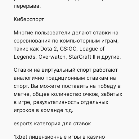
перерыва.
Киберспорт
Многие пользователи делают ставки на
соревнования по компьютерным играм,
такие как Dota 2, CS:GO, League of
Legends, Overwatch, StarCraft II и другие.
Ставки на виртуальный спорт работают
аналогично традиционным ставкам на
спорт. Вы можете поставить на победу в
матче, общее количество очков, забитых
в игре, результативность отдельных
игроков в команде т.д.
esports категория для ставок
1xbet лицензионные игры в казино