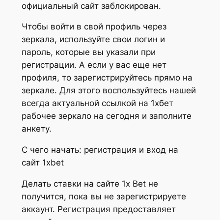
официальный сайт заблокирован.
Чтобы войти в свой профиль через
зеркала, используйте свои логин и
пароль, которые вы указали при
регистрации. А если у вас еще нет
профиля, то зарегистрируйтесь прямо на
зеркале. Для этого воспользуйтесь нашей
всегда актуальной ссылкой на 1хбет
рабочее зеркало на сегодня и заполните
анкету.
С чего начать: регистрация и вход на
сайт 1xbet
Делать ставки на сайте 1x Bet не
получится, пока вы не зарегистрируете
аккаунт. Регистрация предоставляет