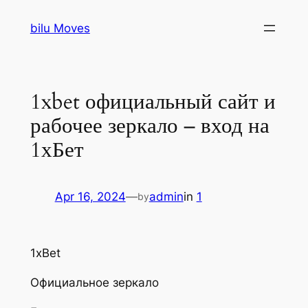
Skip
bilu Moves
to
content
1xbet официальный сайт и
рабочее зеркало – вход на
1хБет
Apr 16, 2024
—
admin
in
1
by
1xBet
Официальное зеркало