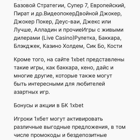
Базовой Стратегии, Супер 7, Европейский,
Пират и др.ВидеопокерДвойной Джокер,
Джокер Покер, Деус-ваи, Джекс или
Лучше, Алладин и прочиеИгры с живыми
дилерами (Live Casino)Рулетка, Баккара,
Блэкджек, Казино Холдем, Сик Бо, Кости
Кроме того, на сайте 1xbet представлены
такие игры, как баккара, кено, дайс и
многие другие, которые также могут
быть интересными для любителей
азартных игр.
Бонусы и акции в БК 1xbet
Игроки 1хбет могут активировать
различные выгодные предложения, в том
числе промокоды и бездепозитные