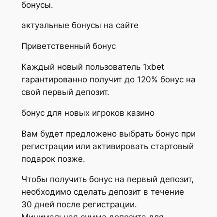
бонусы.
актуальные бонусы на сайте
Приветственный бонус
Каждый новый пользователь 1xbet
гарантированно получит до 120% бонус на
свой первый депозит.
бонус для новых игроков казино
Вам будет предложено выбрать бонус при
регистрации или активировать стартовый
подарок позже.
Чтобы получить бонус на первый депозит,
необходимо сделать депозит в течение
30 дней после регистрации.