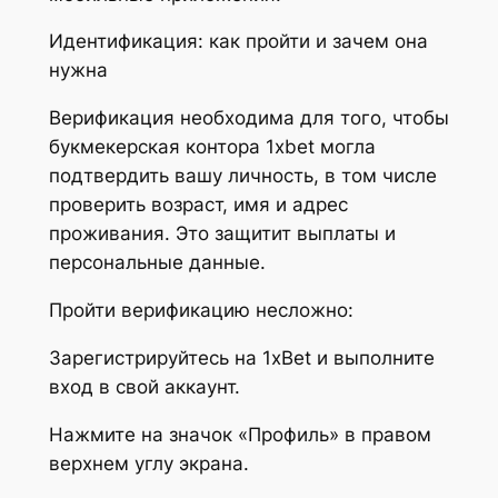
Идентификация: как пройти и зачем она
нужна
Верификация необходима для того, чтобы
букмекерская контора 1xbet могла
подтвердить вашу личность, в том числе
проверить возраст, имя и адрес
проживания. Это защитит выплаты и
персональные данные.
Пройти верификацию несложно:
Зарегистрируйтесь на 1xBet и выполните
вход в свой аккаунт.
Нажмите на значок «Профиль» в правом
верхнем углу экрана.