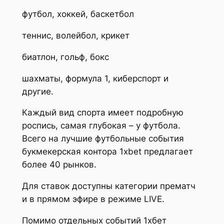
футбол, хоккей, баскетбол
теннис, волейбол, крикет
биатлон, гольф, бокс
шахматы, формула 1, киберспорт и
другие.
Каждый вид спорта имеет подробную
роспись, самая глубокая – у футбола.
Всего на лучшие футбольные события
букмекерская контора 1xbet предлагает
более 40 рынков.
Для ставок доступны категории прематч
и в прямом эфире в режиме LIVE.
Помимо отдельных событий 1хбет