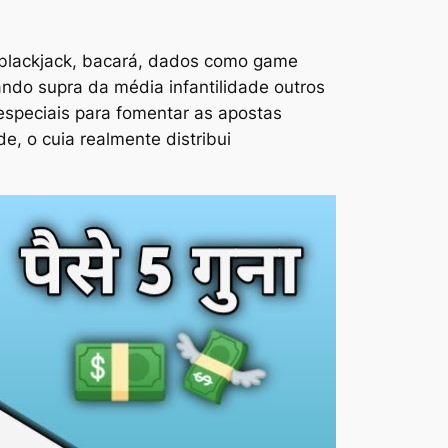
ta, blackjack, bacará, dados como game
ando supra da média infantilidade outros
especiais para fomentar as apostas
, o cuia realmente distribui