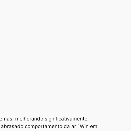
emas, melhorando significativamente
nio abrasado comportamento da ar 1Win em