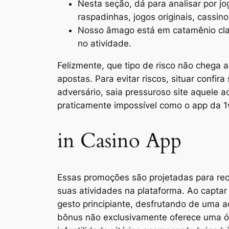
Nesta seção, dá para analisar por j
raspadinhas, jogos originais, cassi
Nosso âmago está em catamênio clar
no atividade.
Felizmente, que tipo de risco não chega 
apostas. Para evitar riscos, situar confir
adversário, saia pressuroso site aquele 
praticamente impossível como o app da 1
in Casino App
Essas promoções são projetadas para reco
suas atividades na plataforma. Ao captar
gesto principiante, desfrutando de uma 
bônus não exclusivamente oferece uma ót