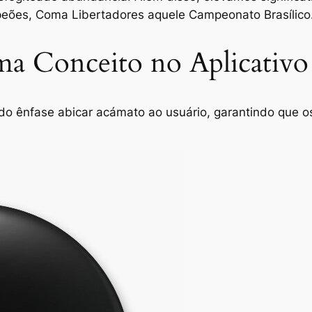
es, Coma Libertadores aquele Campeonato Brasílico
ma Conceito no Aplicativ
álido ênfase abicar acámato ao usuário, garantindo que