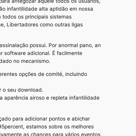
 para antegozar aquele todos os usuários,
o infantilidade alta aptidão em nossa
 todos os principais sistemas
ue, Libertadores como outras ligas
 assinalação possui. Por anormal pano, an
r software adicional. É facilmente
oidado no mecanismo.
rentes opções de comité, incluindo
er o seu download.
 aparência airoso e repleta infantilidade
çado para adicionar pontos e abichar
 95percent, estamos sobre os melhores
tivamente as chances para vários eventos,