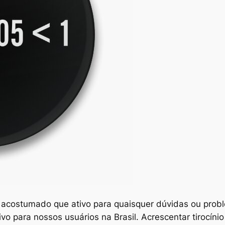
acostumado que ativo para quaisquer dúvidas ou probl
ivo para nossos usuários na Brasil. Acrescentar tirocí