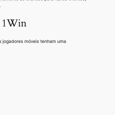
.
o 1Win
 os jogadores móveis tenham uma