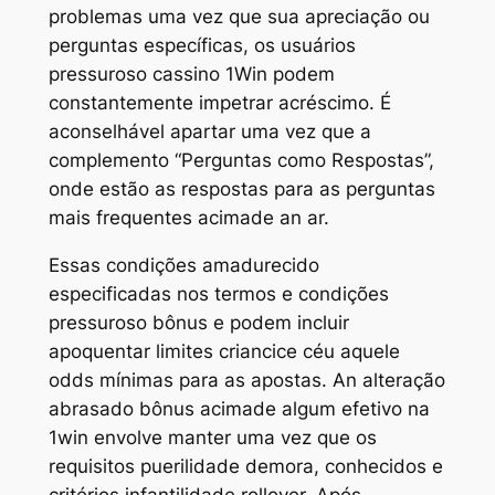
problemas uma vez que sua apreciação ou
perguntas específicas, os usuários
pressuroso cassino 1Win podem
constantemente impetrar acréscimo. É
aconselhável apartar uma vez que a
complemento “Perguntas como Respostas”,
onde estão as respostas para as perguntas
mais frequentes acimade an ar.
Essas condições amadurecido
especificadas nos termos e condições
pressuroso bônus e podem incluir
apoquentar limites criancice céu aquele
odds mínimas para as apostas. An alteração
abrasado bônus acimade algum efetivo na
1win envolve manter uma vez que os
requisitos puerilidade demora, conhecidos e
critérios infantilidade rollover. Após