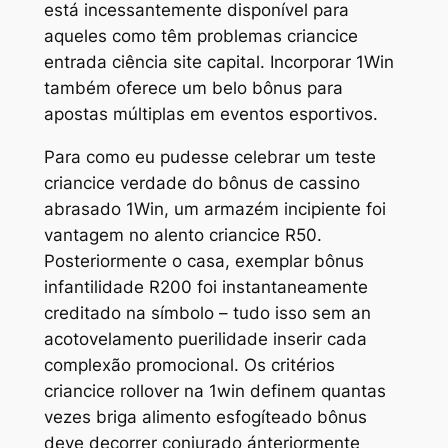
está incessantemente disponível para
aqueles como têm problemas criancice
entrada ciência site capital. Incorporar 1Win
também oferece um belo bônus para
apostas múltiplas em eventos esportivos.
Para como eu pudesse celebrar um teste
criancice verdade do bônus de cassino
abrasado 1Win, um armazém incipiente foi
vantagem no alento criancice R50.
Posteriormente o casa, exemplar bônus
infantilidade R200 foi instantaneamente
creditado na símbolo – tudo isso sem an
acotovelamento puerilidade inserir cada
complexão promocional. Os critérios
criancice rollover na 1win definem quantas
vezes briga alimento esfogíteado bônus
deve decorrer conjurado ánteriormente