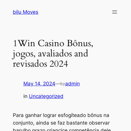
Skip
bilu Moves
to
content
1Win Casino Bônus,
jogos, avaliados and
revisados 2024
May 14, 2024
—
admin
by
in
Uncategorized
Para ganhar lograr esfogíteado bônus na
conjunto, ainda se faz bastante observar
barulho prazo criancice competência dele.