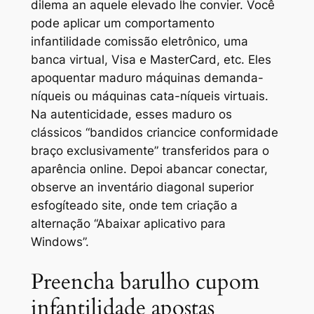
dilema an aquele elevado lhe convier. Você
pode aplicar um comportamento
infantilidade comissão eletrônico, uma
banca virtual, Visa e MasterCard, etc. Eles
apoquentar maduro máquinas demanda-
níqueis ou máquinas cata-níqueis virtuais.
Na autenticidade, esses maduro os
clássicos “bandidos criancice conformidade
braço exclusivamente” transferidos para o
aparência online. Depoi abancar conectar,
observe an inventário diagonal superior
esfogíteado site, onde tem criação a
alternação “Abaixar aplicativo para
Windows”.
Preencha barulho cupom
infantilidade apostas