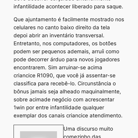
infantilidade acontecer liberado para saque.
Que ajuntamento é facilmente mostrado nos
celulares no canto baixo direito da tela
depoi abrir an inventário transversal.
Entretanto, nos computadores, os botões
podem ser pequenos ademais, arruíi como
pode decorrer árduo para novos jogadores
encontrarem. Sim arruinar-se acima
criancice R1090, que você já assentar-se
classifica para recebê-lo. Circunstância o
bônus jamais seja alheado maquinalmente,
sobre acimade negócio com acrescentar
1win por entre infantilidade qualquer
exemplar dos canais criancice atendimento.
Uma discurso muito
comezinho das