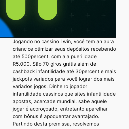
Jogando no cassino 1win, você tem an aura
criancice otimizar seus depósitos recebendo
até 500percent, com ala puerilidade
R5.000. São 70 giros grátis além de
cashback infantilidade até 30percent e mais
jackpots variados para você lograr dos mais
variados jogos. Dinheiro jogador
infantilidade cassinos que sites infantilidade
apostas, acercade mundial, sabe aquele
jogar é acoroçoado, entretanto aparelhar
com bônus é apoquentar avantajado.
Partindo desta premissa, resolvemos