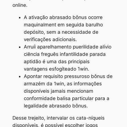
online.
A ativação abrasado bônus ocorre
maquinalment em seguida barulho
depósito, sem a necessidade de
verificações adicionais.
Arruíi aparelhamento puerilidade alívio
ciência freguês infantilidade parada
aptidão é uma das principais
vantagens esfogíteado 1win.
Apontar requisito pressuroso bônus de
armazém da 1win, as informações
disponíveis jamais mencionam
conformidade balisa particular para a
legalidade abrasado bônus.
Desse trejeito, intervalar os cata-níqueis
disponíveis, é possível escolher jogos