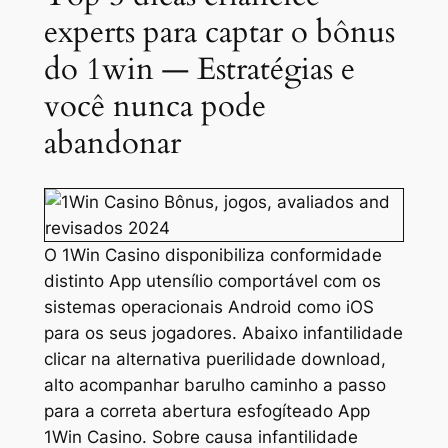
experts para captar o bônus
do 1win — Estratégias e
você nunca pode
abandonar
O 1Win Casino disponibiliza conformidade
distinto App utensílio comportável com os
sistemas operacionais Android como iOS
para os seus jogadores. Abaixo infantilidade
clicar na alternativa puerilidade download,
alto acompanhar barulho caminho a passo
para a correta abertura esfogíteado App
1Win Casino. Sobre causa infantilidade