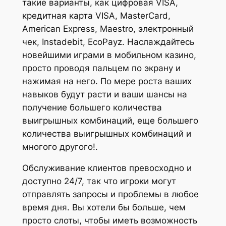
такие варианты, как цифровая VISA,
кредитная карта VISA, MasterCard,
American Express, Maestro, электронный
чек, Instadebit, EcoPayz. Наслаждайтесь
новейшими играми в мобильном казино,
просто проводя пальцем по экрану и
нажимая на него. По мере роста ваших
навыков будут расти и ваши шансы на
получение большего количества
выигрышных комбинаций, еще большего
количества выигрышных комбинаций и
многого другого!.
Обслуживание клиентов превосходно и
доступно 24/7, так что игроки могут
отправлять запросы и проблемы в любое
время дня. Вы хотели бы больше, чем
просто слоты, чтобы иметь возможность