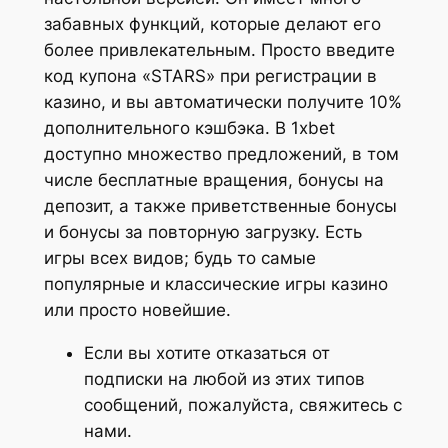
забавных функций, которые делают его
более привлекательным. Просто введите
код купона «STARS» при регистрации в
казино, и вы автоматически получите 10%
дополнительного кэшбэка. В 1xbet
доступно множество предложений, в том
числе бесплатные вращения, бонусы на
депозит, а также приветственные бонусы
и бонусы за повторную загрузку. Есть
игры всех видов; будь то самые
популярные и классические игры казино
или просто новейшие.
Если вы хотите отказаться от
подписки на любой из этих типов
сообщений, пожалуйста, свяжитесь с
нами.