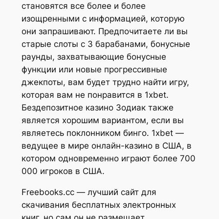
становятся все более и более
изощренными с информацией, которую
они запрашивают. Предпочитаете ли вы
старые слоты с 3 барабанами, бонусные
раунды, захватывающие бонусные
функции или новые прогрессивные
джекпоты, вам будет трудно найти игру,
которая вам не понравится в 1xbet.
Бездепозитное казино Зодиак также
является хорошим вариантом, если вы
являетесь поклонником бинго. 1xbet —
ведущее в мире онлайн-казино в США, в
котором одновременно играют более 700
000 игроков в США.
Freebooks.cc — лучший сайт для
скачивания бесплатных электронных
книг, но сам он не размещает