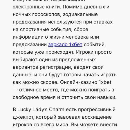
электронные книги. Помимо дневных и
ночных гороскопов, зодиакальные
предсказания используются при ставках
на спортивные события, сборе
информации о жизни человека или
предсказании
зеркало 1хбет
событий,
которые уже происходят. Игроки просто
выбирают один из предложенных
вариантов регистрации, вводят свои
данные, и они будут готовы начать играть
как можно скорее. Онлайн-казино 1xbet
— отличное место, где можно поиграть в
свободное время и отточить свои навыки.
В Lucky Lady’s Charm есть прогрессивный
джекпот, который завоевал восхищение
игроков со всего мира. Вы можете внести