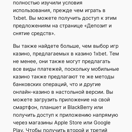
полностью изучили условия
использования, прежде чем играть в
1xbet. Вы можете получить доступ к этим
предложениям на странице «Депозит и
снятие средств».
Вы также найдете больше, чем выбор игр
казино, предлагаемых в казино 1xbet. Тем
не менее, они также могут предлагать
все виды платежей, поскольку мобильные
казино также предлагают те же методы
банковских операций, что и другие
онлайн-казино в настольной версии. Вы
можете загрузить приложение на свой
смартфон, планшет и BlackBerry или
получить доступ к приложению напрямую
через магазины Apple Store или Google
Play. Чтобы получить второй и третий