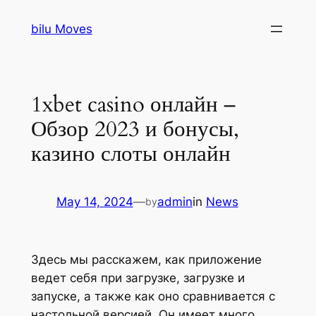
Skip
bilu Moves
to
content
1xbet casino онлайн –
Обзор 2023 и бонусы,
казино слоты онлайн
May 14, 2024
—
admin
in
News
by
Здесь мы расскажем, как приложение
ведет себя при загрузке, загрузке и
запуске, а также как оно сравнивается с
настольной версией. Он имеет много