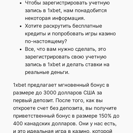
Чтобы зарегистрировать учетную
запись в 1xbet, нам понадобится
некоторая информация.
Хотите раскрутить бесплатные
кредиты и попробовать игры казино
по-настоящему?
Все, что вам нужно сделать, это
зарегистрировать свою учетную
запись в 1xbet и делать ставки на
реальные деньги.
1xbet предлагает мгновенный бонус в
размере до 3000 долларов США за
первый депозит. После того, как вы
откроете счет без депозита, вы получите
приветственный бонус в размере 150% до
400 канадских долларов. Они у нас есть,
и это идеальная игра в казино, которой