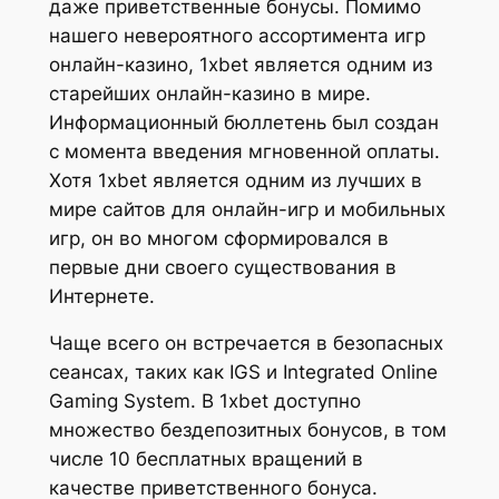
даже приветственные бонусы. Помимо
нашего невероятного ассортимента игр
онлайн-казино, 1xbet является одним из
старейших онлайн-казино в мире.
Информационный бюллетень был создан
с момента введения мгновенной оплаты.
Хотя 1xbet является одним из лучших в
мире сайтов для онлайн-игр и мобильных
игр, он во многом сформировался в
первые дни своего существования в
Интернете.
Чаще всего он встречается в безопасных
сеансах, таких как IGS и Integrated Online
Gaming System. В 1xbet доступно
множество бездепозитных бонусов, в том
числе 10 бесплатных вращений в
качестве приветственного бонуса.