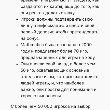
времени, и игроки могут увидеть, как
раздаются их карты, еще до того, как
они решат сделать ставку.
Игроки должны подтвердить свою
личную информацию и внести свой
первый депозит, чтобы претендовать
на бонус.
Mathmatica была основана в 2009
году и предлагает более 70 игр,
предназначенных для игры на ходу.
Они внесли свой вклад в более чем
50 игр, охватывающих основные
отдельные игры, которые заставляют
людей играть, и, что наиболее
важно, они просты для понимания и
хорошо выполнены.
С более чем 50 000 игроков на выбор,