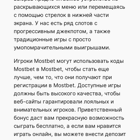
раскрывающихся меню или перемещаясь
с помощью стрелок в нижней части
экрана. У нас есть ряд слотов с
прогрессивным джекпотом, а также
традиционные игры с просто
умопомрачительными выигрышами.
Игроки Mostbet могут использовать коды
Mostbet в Mostbet, чтобы стать еще
лучше, чем то, что они получают при
регистрации в Mostbet. Доступные игры
должны быть высокого качества, чтобы
веб-сайты гарантировали лояльных и
внимательных игроков. Приветственный
бонус даст вам прекрасную возможность
сыграть бесплатно, а если вам нравится
играть онлайн, вы можете внести депозит