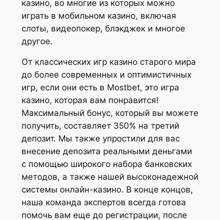
казино, во многие из которых можно
играть в мобильном казино, включая
слоты, видеопокер, блэкджек и многое
другое.
От классических игр казино старого мира
до более современных и оптимистичных
игр, если они есть в Mostbet, это игра
казино, которая вам понравится!
Максимальный бонус, который вы можете
получить, составляет 350% на третий
депозит. Мы также упростили для вас
внесение депозита реальными деньгами
с помощью широкого набора банковских
методов, а также нашей высоконадежной
системы онлайн-казино. В конце концов,
наша команда экспертов всегда готова
помочь вам еще до регистрации, после