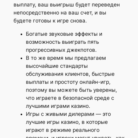
выплату, ваш выигрыш будет переведен
непосредственно на ваш счет, и вы
будете готовы к игре снова.
Богатые звуковые эффекты и
возможность выиграть пять
прогрессивных джекпотов.
В то же время мы предлагаем
высочайшие стандарты
обслуживания клиентов, быстрые
выплаты и простоту онлайн-игр,
поэтому вы можете быть уверены,
что играете в безопасной среде с
лучшими играми казино.
Игры с живыми дилерами — это
лучшие игры казино, в которые
играют в режиме реального