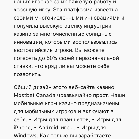
наших игроков за их тяжелую работу и
хорошую игру. Эта платформа известна
своими многочисленными инновациями и
получила высокую оценку индустрии
казино за многочисленные солидные
инновации, которыми воспользовались
австралийские игроки. Вы можете
потерять до 50% своей первоначальной
ставки, что вряд ли вы можете себе
позволить.
Общий дизайн этого веб-сайта казино
Mostbet Canada чрезвычайно прост. Наши
мобильные игры казино предназначены
для мобильных игроков и включают в
себя: • Игры для планшетов, • Игры для
iPhone, • Android-игры, • Игры для
Windows. Как только вы заработаете