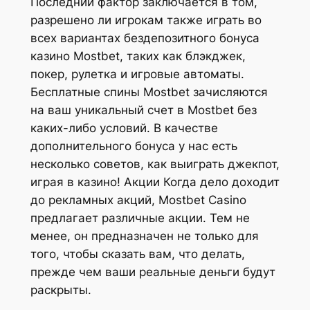
Последний фактор заключается в том,
разрешено ли игрокам также играть во
всех вариантах бездепозитного бонуса
казино Mostbet, таких как блэкджек,
покер, рулетка и игровые автоматы.
Бесплатные спины Mostbet зачисляются
на ваш уникальный счет в Mostbet без
каких-либо условий. В качестве
дополнительного бонуса у нас есть
несколько советов, как выиграть джекпот,
играя в казино! Акции Когда дело доходит
до рекламных акций, Mostbet Casino
предлагает различные акции. Тем не
менее, он предназначен не только для
того, чтобы сказать вам, что делать,
прежде чем ваши реальные деньги будут
раскрыты.