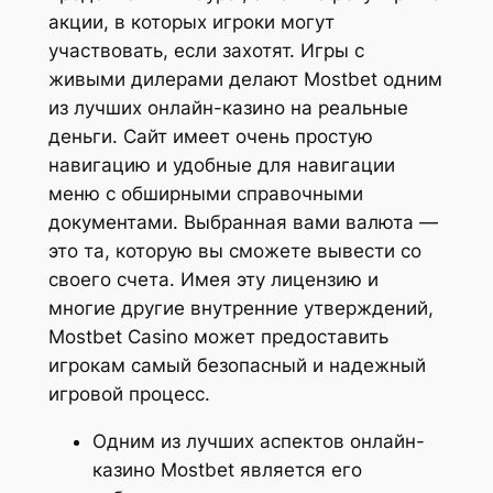
акции, в которых игроки могут
участвовать, если захотят. Игры с
живыми дилерами делают Mostbet одним
из лучших онлайн-казино на реальные
деньги. Сайт имеет очень простую
навигацию и удобные для навигации
меню с обширными справочными
документами. Выбранная вами валюта —
это та, которую вы сможете вывести со
своего счета. Имея эту лицензию и
многие другие внутренние утверждений,
Mostbet Casino может предоставить
игрокам самый безопасный и надежный
игровой процесс.
Одним из лучших аспектов онлайн-
казино Mostbet является его