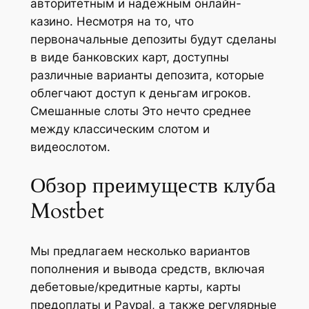
авторитетным и надежным онлайн-
казино. Несмотря на то, что
первоначальные депозиты будут сделаны
в виде банковских карт, доступны
различные варианты депозита, которые
облегчают доступ к деньгам игроков.
Смешанные слоты Это нечто среднее
между классическим слотом и
видеослотом.
Обзор преимуществ клуба
Mostbet
Мы предлагаем несколько вариантов
пополнения и вывода средств, включая
дебетовые/кредитные карты, карты
предоплаты и Paypal, а также регулярные