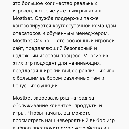
это большое количество реальных
игроков, которые уже выигрывали в
Mostbet. Служба поддержки также
контролируется круглосуточной командой
операторов и обученным менеджером.
Mostbet Casino — это роскошный игровой
сайт, предлагающий безопасный и
надежный игровой процесс. Многие из
этих игр подходят для начинающих,
предлагая широкий выбор различных игр
с большим выбором различных тем и
бонусных функций.
Mostbet завоевало ряд наград за
обслуживание клиентов, продукты и
игры. Чтобы начать, вы можете
просмотреть наш невероятный выбор игр,
выбрав предпочитаемое устройство из