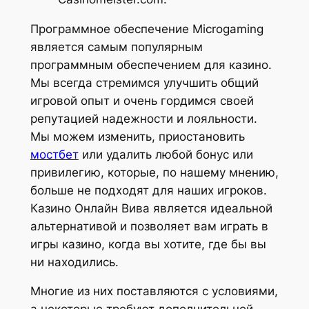
Программное обеспечение Microgaming
является самым популярным
программным обеспечением для казино.
Мы всегда стремимся улучшить общий
игровой опыт и очень гордимся своей
репутацией надежности и лояльности.
Мы можем изменить, приостановить
мостбет
или удалить любой бонус или
привилегию, которые, по нашему мнению,
больше не подходят для наших игроков.
Казино Онлайн Вива является идеальной
альтернативой и позволяет вам играть в
игры казино, когда вы хотите, где бы вы
ни находились.
Многие из них поставляются с условиями,