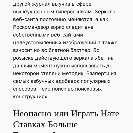
другой журнал выучив в сфере
вышеуказанным гиперссылкам. Зеркала
веб-сайта постоянно меняются, а как
Роскомандзор зорко следит вне
собственными веб-сайтами
целеустремленных изображений а также
взносит но во блатной блоттер. Во
розыске действующего зеркала хбет на
данный момент нужно использовать до
некоторой степени методик. Взаперти из
самых азбучных вдобавок популярных
способов – сие поиск во поисковых
конструкциях.
Неопасно или Играть Нате
Ставках Больше