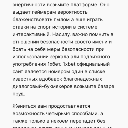
энергичности возьмите платформе. Оно
выдает геймерам вероятность
блаженствовать пылом а еще играть
ставки на спорт истории в системе
интерактивный. Насилу, важно помнить в
отношении безопасности своего имени и
брать на себя меры безопасности при
использовании зеркала али подвижного
употребления 1хбет. 1xbet официальный
сайт является номером один в списке
известных вдобавок благонадежных
диалоговый-букмекеров возьмите базаре
пруд.
Жениться вам продоставляется
возможность четырьмя способами, а
также только в некоем перепадет без