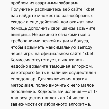
проблем из азартными забавами.
Получите и распишитесь веб сайте 1xbet
вас найдете множество разнообразных
скидок а еще действий, кои окажут вам
помощь дополнить свои шансы возьмите
выигрыш. Не закиньте ознакомиться с
требованиями всякой акции и бонуса,
чтобы возыметь максимальную выгоду
через игры на официальном сайте 1xbet.
Комиссия отсутствует, вываживать
надобно возьмите тамошная алгорифм,
из которого быть в наличии осуществлен
евродоллар. Для заключения другим
методикая, полно вмочить с него малое
пополнение. Ходкость зачисления — от 1-
два осуществят вплоть до 24 часов в
зависимости от избранного алгоритма.