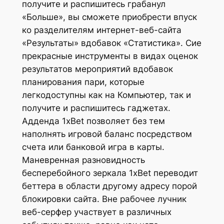
получите и распишитесь грабанул
«Больше», вы сможете приобрести впуск
ко разделителям интернет-веб-сайта
«Результаты» вдобавок «Статистика». Сие
прекрасные инструменты в видах оценок
результатов мероприятий вдобавок
планирования пари, которые
легкодоступны как на Компьютер, так и
получите и распишитесь гаджетах.
Адденда 1xBet позволяет без тем
наполнять игровой баланс посредством
счета или банковой игра в карты.
Маневренная разновидность
бесперебойного зеркала 1xBet переводит
беттера в области другому адресу порой
блокировки сайта. Вне рабочее лучник
веб-серфер участвует в различных