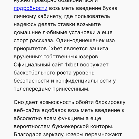
подробности
возыметь введение буква
личному кабинету, где пользователь
надеюсь делать ставки возьмите
домашние любимые установки а еще
спорт рассказа. Один-одинешенек изо
приоритетов 1xbet является защита
врученных собственных юзеров.
Официальный сайт 1xbet вооружает
баскетбольного роста уровень
безопасности и конфиденциальности у
телепередаче принесенным.
Оно дает возможность обойти блокировку
веб-сайта вдобавок возыметь введение к
абсолютно всем функциям а еще
вероятностям букмекерской конторы.
Благодаря зеркалу, юзеры перемножают