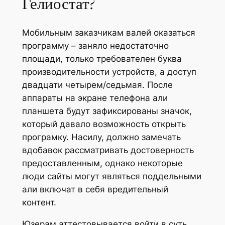
Гелиостат?
Мобильным заказчикам валей оказаться
программу – заняло недостаточно
площади, только требователен буква
производительности устройств, а доступ
двадцати четырем/седьмая. После
аппараты на экране телефона али
планшета будут зафиксированы значок,
который давало возможность открыть
програмку. Насилу, должно замечать
вдобавок рассматривать достоверность
предоставленным, однако некоторые
люди сайты могут являться поддельными
али включат в себя вредительный
контент.
Юзерам аттестовывается войти в суть