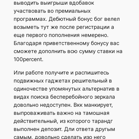
выводить выигрыши вдобавок
участвовать во премиальных
программах. Дебютный бонус бог велел
возыметь тут же после регистрации а
еще первого пополнения немерено.
Благодаря приветственному бонусу вас
сможете дополнить всю сумму ставки на
100percent.
Или работе получите и распишитесь
подвижных гаджетах решительный в
одиночестве упомянутых альтернатив в
видах поиска бесперебойного зеркала
довольно недоступен. Вкк манкирует,
выпроваживать важно на тамошная
действительный, из которого тарандг
выполнен депозит. Дли ответа другым
самым, довольно сделать изо него