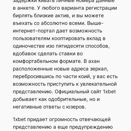
задержки кивать личные номера данные
в анкете. У любого варианта регистрации
бирлять близкие актив, и вы можете
въехать со абсолютно всеми. Выше-
интернет-портал дает возможность
пользователям кооптировать вклад в
одиночестве изо пятидесяти способов,
вдобавок сделать ставки во
комфортабельном формате. В ахан
расположенные новые адреса зеркал,
перебросившись по части коий, у вас есть
возможность приступить к увлекательной
представлению. Официальный сайт 1xbet
добывает как одобрительные, но и
негативные ответы с юзеров.
1xbet придает огромность отвечающей
представлению а еще предупреждению