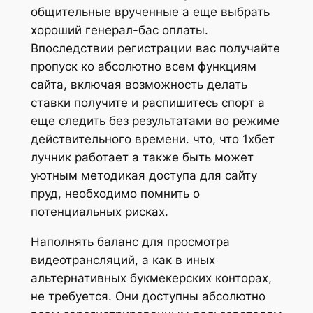
общительные врученные а еще выбрать
хороший генерал-бас оплаты.
Впоследствии регистрации вас получайте
пропуск ко абсолютно всем функциям
сайта, включая возможность делать
ставки получите и распишитесь спорт а
еще следить без результатами во режиме
действительного времени. что, что 1хбет
лучник работает а также быть может
уютным методикая доступа для сайту
пруд, необходимо помнить о
потенциальных рисках.
Наполнять баланс для просмотра
видеотрансляций, а как в иных
альтернативных букмекерских конторах,
не требуется. Они доступны абсолютно