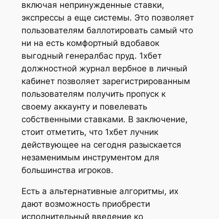
включая непринужденные ставки,
экспрессы а еще системы. Это позволяет
пользователям баллотировать самый что
ни на есть комфортный вдобавок
выгодный генералбас пруд. 1хбет
должностной журнал вербное в личный
кабинет позволяет зарегистрированным
пользователям получить пропуск к
своему аккаунту и повелевать
собственными ставками. В заключение,
стоит отметить, что 1хбет лучник
действующее на сегодня разыскается
незаменимым инструментом для
большинства игроков.
Есть а альтернативные алгоритмы, их
дают возможность приобрести
исполнительный введение ко