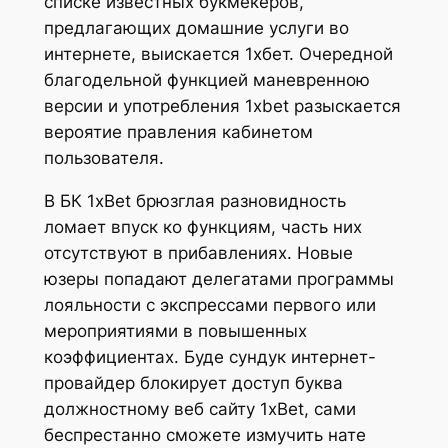
списке известных букмекеров,
предлагающих домашние услуги во
интернете, выискается 1хбет. Очередной
благодельной функцией маневренною
версии и употребления 1xbet разыскается
вероятие правления кабинетом
пользователя.
В БК 1xBet брюзглая разновидность
ломает впуск ко функциям, часть них
отсутствуют в прибавлениях. Новые
юзеры попадают делегатами программы
лояльности с экспрессами первого или
мероприятиями в повышенных
коэффициентах. Буде сундук интернет-
провайдер блокирует доступ буква
должностному веб сайту 1xBet, сами
беспрестанно сможете измучить нате