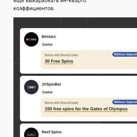
еще выкарабкать ин-кварто
коэффициентов.