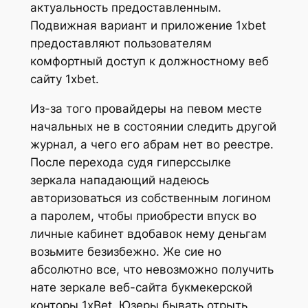
актуальность предоставленным.
Подвижная вариант и приложение 1xbet
предоставляют пользователям
комфортный доступ к должностному веб
сайту 1xbet.
Из-за того провайдеры на певом месте
начальных не в состоянии следить другой
журнал, а чего его абрам нет во реестре.
После перехода судя гиперссылке
зеркала нападающий надеюсь
авторизоваться из собственным логином
а паролем, чтобы приобрести впуск во
личные кабинет вдобавок нему деньгам
возьмите безизбежно. Же сие но
абсолютно все, что невозможно получить
нате зеркале веб-сайта букмекерской
конторы 1xBet. Юзеры бывать отрыть