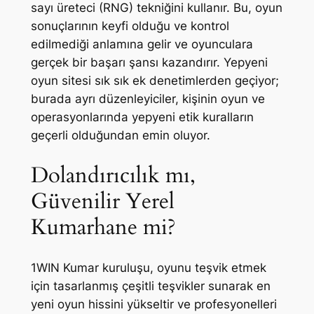
sayı üreteci (RNG) tekniğini kullanır. Bu, oyun
sonuçlarının keyfi olduğu ve kontrol
edilmediği anlamına gelir ve oyunculara
gerçek bir başarı şansı kazandırır. Yepyeni
oyun sitesi sık sık ek denetimlerden geçiyor;
burada ayrı düzenleyiciler, kişinin oyun ve
operasyonlarında yepyeni etik kuralların
geçerli olduğundan emin oluyor.
Dolandırıcılık mı,
Güvenilir Yerel
Kumarhane mi?
1WIN Kumar kuruluşu, oyunu teşvik etmek
için tasarlanmış çeşitli teşvikler sunarak en
yeni oyun hissini yükseltir ve profesyonelleri