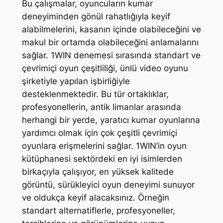
Bu çalışmalar, oyuncuların kumar
deneyiminden gönül rahatlığıyla keyif
alabilmelerini, kasanın içinde olabileceğini ve
makul bir ortamda olabileceğini anlamalarını
sağlar. 1WIN denemesi sırasında standart ve
çevrimiçi oyun çeşitliliği, ünlü video oyunu
şirketiyle yapılan işbirliğiyle
desteklenmektedir. Bu tür ortaklıklar,
profesyonellerin, antik limanlar arasında
herhangi bir yerde, yaratıcı kumar oyunlarına
yardımcı olmak için çok çeşitli çevrimiçi
oyunlara erişmelerini sağlar. 1WIN’in oyun
kütüphanesi sektördeki en iyi isimlerden
birkaçıyla çalışıyor, en yüksek kalitede
görüntü, sürükleyici oyun deneyimi sunuyor
ve oldukça keyif alacaksınız. Örneğin
standart alternatiflerle, profesyoneller,