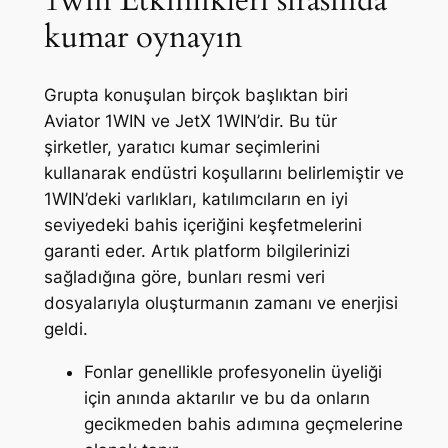
1win Etkinlikleri sırasında
kumar oynayın
Grupta konuşulan birçok başlıktan biri
Aviator 1WIN ve JetX 1WIN’dir. Bu tür
şirketler, yaratıcı kumar seçimlerini
kullanarak endüstri koşullarını belirlemiştir ve
1WIN’deki varlıkları, katılımcıların en iyi
seviyedeki bahis içeriğini keşfetmelerini
garanti eder. Artık platform bilgilerinizi
sağladığına göre, bunları resmi veri
dosyalarıyla oluşturmanın zamanı ve enerjisi
geldi.
Fonlar genellikle profesyonelin üyeliği
için anında aktarılır ve bu da onların
gecikmeden bahis adımına geçmelerine