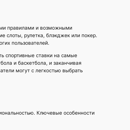
оими правилами и возможными
е слоты, рулетка, блэкджек или покер.
огих пользователей.
ать спортивные ставки на самые
бола и баскетбола, и заканчивая
атели могут с легкостью выбрать
циональностью. Ключевые особенности