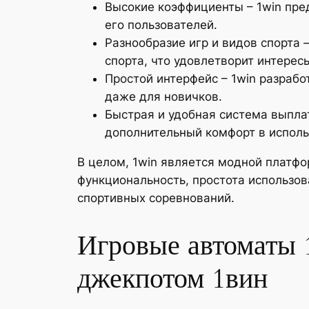
Высокие коэффициенты – 1win пре
его пользователей.
Разнообразие игр и видов спорта
спорта, что удовлетворит интерес
Простой интерфейс – 1win разраб
даже для новичков.
Быстрая и удобная система выпла
дополнительный комфорт в испол
В целом, 1win является модной платф
функциональность, простота использо
спортивных соревнований.
Игровые автоматы 
джекпотом 1вин