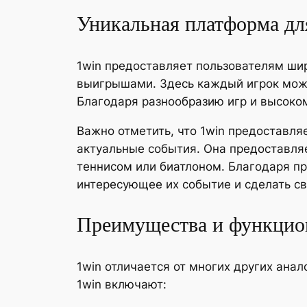
Уникальная платформа дл
1win предоставляет пользователям ши
выигрышами. Здесь каждый игрок может
Благодаря разнообразию игр и высоком
Важно отметить, что 1win предоставляе
актуальные события. Она предоставляе
теннисом или биатлоном. Благодаря пр
интересующее их событие и сделать св
Преимущества и функцио
1win отличается от многих других ан
1win включают: