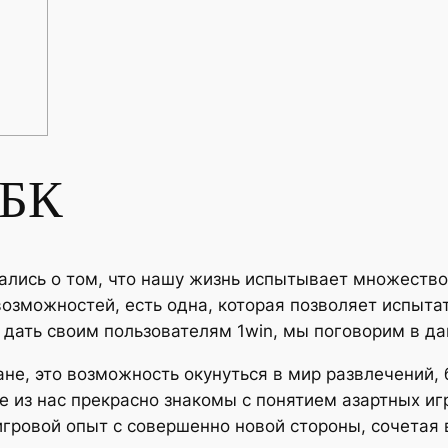
 БК
лись о том, что нашу жизнь испытывает множество
зможностей, есть одна, которая позволяет испытат
 дать своим пользователям 1win, мы поговорим в да
кране, это возможность окунуться в мир развлечений
е из нас прекрасно знакомы с понятием азартных иг
 игровой опыт с совершенно новой стороны, сочетая