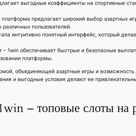
длагает выгодные коэффициенты на спортивные ста
 – платформа предлагает широкий выбор азартных и
ы различных пользователей.
отала интуитивно понятный интерфейс, который дел
т – 1win обеспечивает быстрые и безопасные выпла
ьзовании платформы.
ормой, объединяющей азартные игры и возможность 
вания и выгодные условия делают ее привлекательн
1win – топовые слоты на 