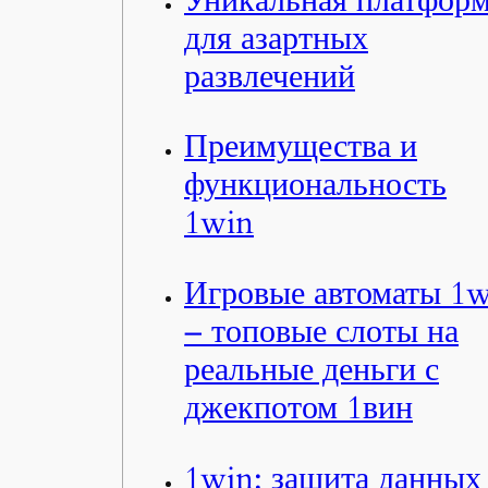
Уникальная платфор
для азартных
развлечений
Преимущества и
функциональность
1win
Игровые автоматы 1w
– топовые слоты на
реальные деньги с
джекпотом 1вин
1win: защита данных