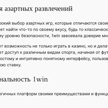
я азартных развлечений
рокий выбор азартных игр, которые отличаются св
 найти что-то по своему вкусу, будь то классически
у уровню безопасности, 1win завоевала доверие мн
т возможность не только играть в казино, но и дел
т доступ к различным видам спорта, начиная от фут
остому и интуитивно понятному интерфейсу, пользов
ою ставку.
нальность 1win
алогичных платформ своими преимуществами и функ