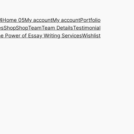
4
Home 05
My account
My account
Portfolio
es
Shop
Shop
Team
Team Details
Testimonial
e Power of Essay Writing Services
Wishlist