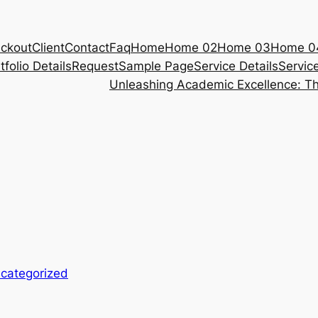
ckout
Client
Contact
Faq
Home
Home 02
Home 03
Home 0
tfolio Details
Request
Sample Page
Service Details
Servic
Unleashing Academic Excellence: Th
categorized