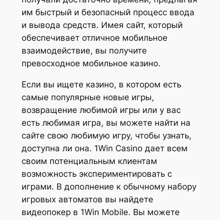
им быстрый и безопасный процесс ввода
и вывода средств. Имея сайт, который
обеспечивает отличное мобильное
взаимодействие, вы получите
превосходное мобильное казино.
Если вы ищете казино, в котором есть
самые популярные новые игры,
возвращение любимой игры или у вас
есть любимая игра, вы можете найти на
сайте свою любимую игру, чтобы узнать,
доступна ли она. 1Win Casino дает всем
своим потенциальным клиентам
возможность экспериментировать с
играми. В дополнение к обычному набору
игровых автоматов вы найдете
видеопокер в 1Win Mobile. Вы можете