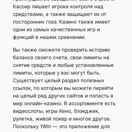
Кассир лишает игрока контроля над
средствами, а также защищает их от
посторонних глаз. Казино также имеет
одни из самых качественных игр и
функций в нашем сравнении.
Вы также сможете проверить историю
баланса своего счета, свои лимиты на
снятие средств и любые установленные
лимиты, которые у вас могут быть.
Существует целый раздел полезных
ссылок, по которым вы можете перейти
на целый ряд других сайтов и попасть в
мир онлайн-казино. В ассортименте есть
видеослоты, игры Кено, блэкджек,
рулетка, живой покер и многое другое.
Поскольку 1Win — это приложение для