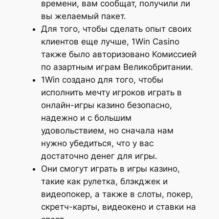
времени, вам сообщат, получили ли
вы желаемый пакет.
Для того, чтобы сделать опыт своих
клиентов еще лучше, 1Win Casino
также было авторизовано Комиссией
по азартным играм Великобритании.
1Win создано для того, чтобы
исполнить мечту игроков играть в
онлайн-игры казино безопасно,
надежно и с большим
удовольствием, но сначала нам
нужно убедиться, что у вас
достаточно денег для игры.
Они смогут играть в игры казино,
такие как рулетка, блэкджек и
видеопокер, а также в слоты, покер,
скретч-карты, видеокено и ставки на