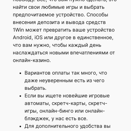
найти свои любимые игры и выбрать
предпочитаемое устройство. Способы
внесения депозита и вывода средств
1Win может превратить ваше устройство
Android, iOS или другое в единственное,
что вам нужно, чтобы каждый день
наслаждаться новыми впечатлениями от
онлайн-казино.
Вариантов оплаты так много, что
даже неуверенным есть из чего
выбрать.
Если вы ищете новейшие игровые
автоматы, скретч-карты, скретч-
игры, онлайн-бинго или онлайн-
блэкджек, у нас есть все.
Для дополнительного удобства вы