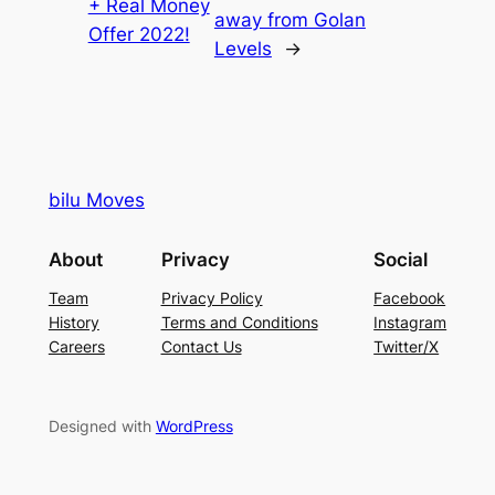
+ Real Money
away from Golan
Offer 2022!
Levels
→
bilu Moves
About
Privacy
Social
Team
Privacy Policy
Facebook
History
Terms and Conditions
Instagram
Careers
Contact Us
Twitter/X
Designed with
WordPress