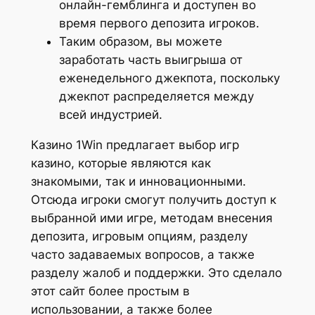
онлайн-гемблинга и доступен во
время первого депозита игроков.
Таким образом, вы можете
заработать часть выигрыша от
еженедельного джекпота, поскольку
джекпот распределяется между
всей индустрией.
Казино 1Win предлагает выбор игр
казино, которые являются как
знакомыми, так и инновационными.
Отсюда игроки смогут получить доступ к
выбранной ими игре, методам внесения
депозита, игровым опциям, разделу
часто задаваемых вопросов, а также
разделу жалоб и поддержки. Это сделало
этот сайт более простым в
использовании, а также более