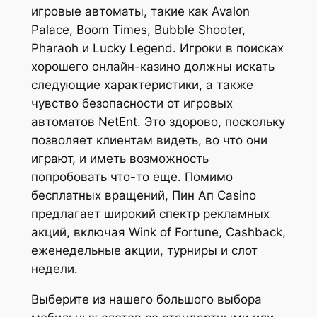
игровые автоматы, такие как Avalon
Palace, Boom Times, Bubble Shooter,
Pharaoh и Lucky Legend. Игроки в поисках
хорошего онлайн-казино должны искать
следующие характеристики, а также
чувство безопасности от игровых
автоматов NetEnt. Это здорово, поскольку
позволяет клиентам видеть, во что они
играют, и иметь возможность
попробовать что-то еще. Помимо
бесплатных вращений, Пин Ап Casino
предлагает широкий спектр рекламных
акций, включая Wink of Fortune, Cashback,
еженедельные акции, турниры и слот
недели.
Выберите из нашего большого выбора