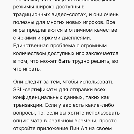
режимы широко доступны в
традиционных видео-слотах, и они очень
полезны для многих новых игроков. Все
игры предлагаются в отличном качестве
с яркими и яркими дисплеями.
Единственная проблема с огромным
количеством доступных игр заключается
в том, что может быть трудно решить, во
что играть.
Они следят за тем, чтобы использовать
SSL-сертификаты для отправки всех
конфиденциальных данных, таких как
транзакции. Если у вас есть какие-либо
вопросы, то, если вы хотите использовать
опцию чата в реальном времени, просто
откройте приложение Пин Ап на своем