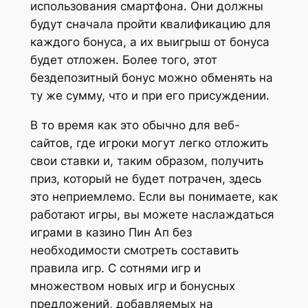
использования смартфона. Они должны
будут сначала пройти квалификацию для
каждого бонуса, а их выигрыш от бонуса
будет отложен. Более того, этот
бездепозитный бонус можно обменять на
ту же сумму, что и при его присуждении.
В то время как это обычно для веб-
сайтов, где игроки могут легко отложить
свои ставки и, таким образом, получить
приз, который не будет потрачен, здесь
это неприемлемо. Если вы понимаете, как
работают игры, вы можете наслаждаться
играми в казино Пин Ап без
необходимости смотреть составить
правила игр. С сотнями игр и
множеством новых игр и бонусных
предложений, добавляемых на