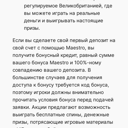
регулируемое Великобританией, где
вы можете играть на реальные
деньги и выигрывать настоящие
призы.
Если вы сделаете свой первый депозит на
свой счет с помощью Maestro, вы
получите бонусный кредит, равный сумме
вашего бонуса Maestro и 100%-ному
совпадению вашего депозита. В
большинстве случаев для получения
доступа к бонусу требуется код бонуса,
поэтому игроки должны внимательно
прочитать условия бонуса перед подачей
заявки. Акции предлагают возможность
выиграть бесплатные спины, денежные
призы, потрясающие игровые материалы