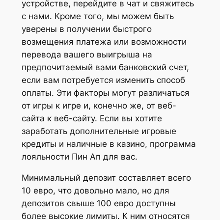
устройстве, перейдите в чат и свяжитесь
с нами. Кроме того, мы можем быть
уверены в получении быстрого
возмещения платежа или возможности
перевода вашего выигрыша на
предпочитаемый вами банковский счет,
если вам потребуется изменить способ
оплаты. Эти факторы могут различаться
от игры к игре и, конечно же, от веб-
сайта к веб-сайту. Если вы хотите
заработать дополнительные игровые
кредиты и наличные в казино, программа
лояльности Пин Ап для вас.
Минимальный депозит составляет всего
10 евро, что довольно мало, но для
депозитов свыше 100 евро доступны
более высокие лимиты. К ним относятся