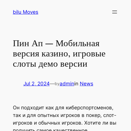
Skip
bilu Moves
to
content
Пин Ап — Мобильная
версия казино, игровые
слоты демо версии
Jul 2, 2024
—
admin
in
News
by
Он подходит как для киберспортсменов,
так и для опытных игроков в покер, слот-
игроков и обычных игроков. Хотите ли вы
получить самое качественное