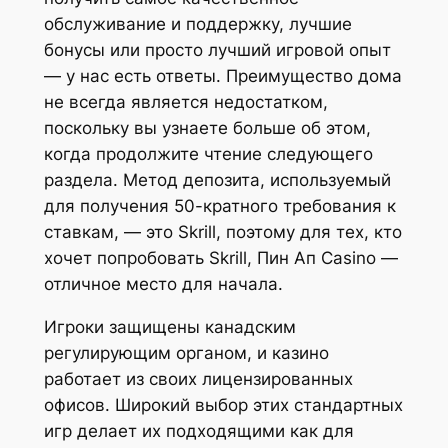
обслуживание и поддержку, лучшие
бонусы или просто лучший игровой опыт
— у нас есть ответы. Преимущество дома
не всегда является недостатком,
поскольку вы узнаете больше об этом,
когда продолжите чтение следующего
раздела. Метод депозита, используемый
для получения 50-кратного требования к
ставкам, — это Skrill, поэтому для тех, кто
хочет попробовать Skrill, Пин Ап Casino —
отличное место для начала.
Игроки защищены канадским
регулирующим органом, и казино
работает из своих лицензированных
офисов. Широкий выбор этих стандартных
игр делает их подходящими как для